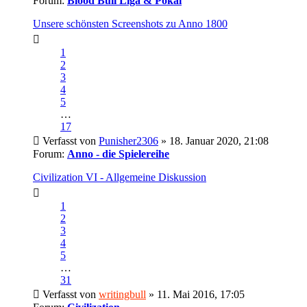
Forum:
Blood Bull Liga & Pokal
Unsere schönsten Screenshots zu Anno 1800
1
2
3
4
5
…
17
Verfasst von
Punisher2306
» 18. Januar 2020, 21:08
Forum:
Anno - die Spielereihe
Civilization VI - Allgemeine Diskussion
1
2
3
4
5
…
31
Verfasst von
writingbull
» 11. Mai 2016, 17:05