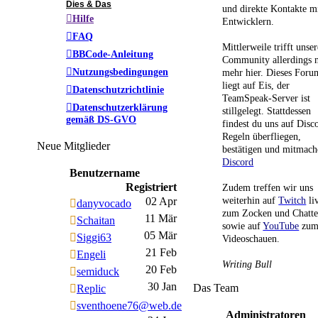
Dies & Das
und direkte Kontakte m
Hilfe
Entwicklern.
FAQ
Mittlerweile trifft unser
BBCode-Anleitung
Community allerdings n
Nutzungsbedingungen
mehr hier. Dieses Foru
liegt auf Eis, der
Datenschutzrichtlinie
TeamSpeak-Server ist
Datenschutzerklärung
stillgelegt. Stattdessen
gemäß DS-GVO
findest du uns auf Disc
Regeln überfliegen,
Neue Mitglieder
bestätigen und mitmach
Discord
Benutzername
Registriert
Zudem treffen wir uns
weiterhin auf
Twitch
li
02 Apr
danyvocado
zum Zocken und Chatt
11 Mär
Schaitan
sowie auf
YouTube
zu
05 Mär
Siggi63
Videoschauen.
21 Feb
Engeli
Writing Bull
20 Feb
semiduck
30 Jan
Das Team
Replic
sventhoene76@web.de
Administratoren