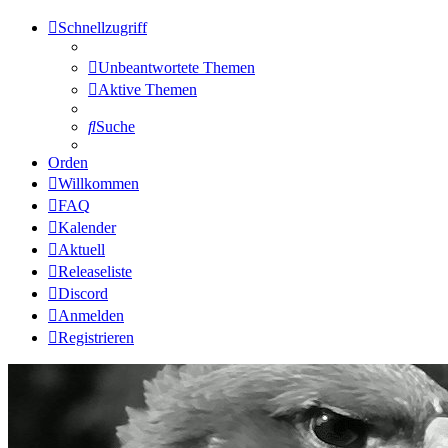
Schnellzugriff
Unbeantwortete Themen
Aktive Themen
Suche
Orden
Willkommen
FAQ
Kalender
Aktuell
Releaseliste
Discord
Anmelden
Registrieren