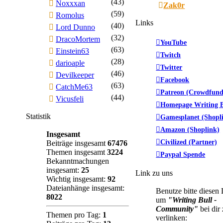
(43)
Noxxxan
Zak0r
(59)
Romolus
Links
(40)
Lord Dunno
(32)
DracoMortem
YouTube
(63)
Einstein63
Twitch
(28)
darioaple
Twitter
(46)
Devilkeeper
Facebook
(63)
CatchMe63
Patreon (Crowdfund
(44)
Vicusfeli
Homepage Writing B
Statistik
Gamesplanet (Shopl
Amazon (Shoplink)
Insgesamt
Civilized (Partner)
Beiträge insgesamt
67476
Themen insgesamt
3224
Paypal Spende
Bekanntmachungen
insgesamt:
25
Link zu uns
Wichtig insgesamt:
92
Dateianhänge insgesamt:
Benutze bitte diesen
8022
um
"Writing Bull -
Community"
bei dir
Themen pro Tag:
1
verlinken: