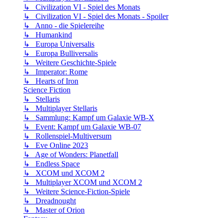
↳ Civilization VI - Spiel des Monats
↳ Civilization VI - Spiel des Monats - Spoiler
↳ Anno - die Spielereihe
↳ Humankind
↳ Europa Universalis
↳ Europa Bulliversalis
↳ Weitere Geschichte-Spiele
↳ Imperator: Rome
↳ Hearts of Iron
Science Fiction
↳ Stellaris
↳ Multiplayer Stellaris
↳ Sammlung: Kampf um Galaxie WB-X
↳ Event: Kampf um Galaxie WB-07
↳ Rollenspiel-Multiversum
↳ Eve Online 2023
↳ Age of Wonders: Planetfall
↳ Endless Space
↳ XCOM und XCOM 2
↳ Multiplayer XCOM und XCOM 2
↳ Weitere Science-Fiction-Spiele
↳ Dreadnought
↳ Master of Orion