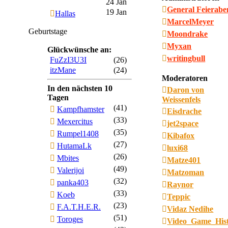
24 Jan
General Feierab
19 Jan
Hallas
MarcelMeyer
Geburtstage
Moondrake
Myxan
Glückwünsche an:
writingbull
FuZzI3U3I
(26)
itzMane
(24)
Moderatoren
In den nächsten 10
Daron von
Tagen
Weissenfels
(41)
Kampfhamster
Eisdrache
(33)
Mexercitus
jet2space
(35)
Rumpel1408
Kibafox
(27)
HutamaLk
luxi68
(26)
Mbites
Matze401
(49)
Valerijoi
Matzoman
(32)
panka403
Raynor
(33)
Koeb
Teppic
(23)
F.A.T.H.E.R.
Vidaz Nedihe
(51)
Toroges
Video_Game_His