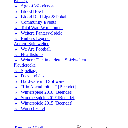
Fantasy
↳ Age of Wonders 4
↳ Blood Bowl
↳ Blood Bull Liga & Pokal
↳ Community-Events
↳ Total War: Warhammer
↳ Weitere Fantasy-Spiele
↳ Endless Legend
Andere Spielwelten
↳ We Are Football
↳ Hearthstone
↳ Weitere Titel in anderen Spielwelten
Plauderecke
↳ Spieltage
↳ Dies und das
↳ Hardware und Software
↳ "Ein Abend mit …" [Beendet]
↳ Winterspiele 2018 [Beendet]
↳ Sommerspiele 2017 [Beendet]
↳ Winterspiele 2015 [Beendet]
↳ Wunschzettel
Benutzer-Menü