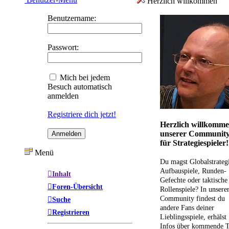
Herzlich willkommen
Benutzername:
Passwort:
Mich bei jedem
Besuch automatisch
anmelden
Registriere dich jetzt!
Herzlich willkomme
unserer Communit
für Strategiespieler!
Menü
Du magst Globalstrateg
Aufbauspiele, Runden-
Inhalt
Gefechte oder taktische
Foren-Übersicht
Rollenspiele? In unsere
Community findest du
Suche
andere Fans deiner
Registrieren
Lieblingsspiele, erhälst
Infos über kommende T