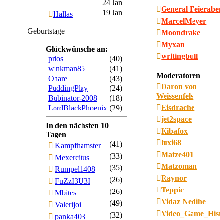
24 Jan
General Feierab
19 Jan
Hallas
MarcelMeyer
Geburtstage
Moondrake
Myxan
Glückwünsche an:
writingbull
prios
(40)
winkman85
(41)
Moderatoren
Ohare
(43)
Daron von
PuddingPlay
(24)
Weissenfels
Bubinator-2008
(18)
Eisdrache
LordBlackPhoenix
(29)
jet2space
In den nächsten 10
Kibafox
Tagen
luxi68
(41)
Kampfhamster
Matze401
(33)
Mexercitus
Matzoman
(35)
Rumpel1408
Raynor
(26)
FuZzI3U3I
Teppic
(26)
Mbites
Vidaz Nedihe
(49)
Valerijoi
Video_Game_His
(32)
panka403