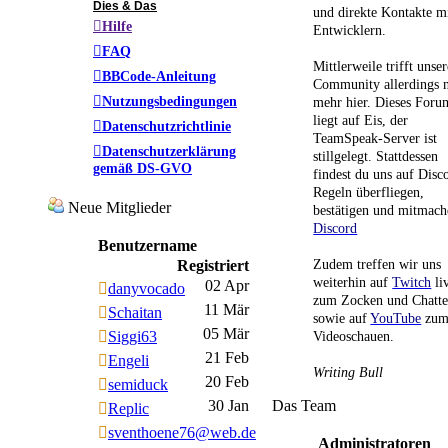
Dies & Das
und direkte Kontakte m
Hilfe
Entwicklern.
FAQ
Mittlerweile trifft unser
BBCode-Anleitung
Community allerdings n
Nutzungsbedingungen
mehr hier. Dieses Foru
liegt auf Eis, der
Datenschutzrichtlinie
TeamSpeak-Server ist
Datenschutzerklärung
stillgelegt. Stattdessen
gemäß DS-GVO
findest du uns auf Disc
Regeln überfliegen,
Neue Mitglieder
bestätigen und mitmach
Discord
Benutzername
Zudem treffen wir uns
Registriert
weiterhin auf
Twitch
li
02 Apr
danyvocado
zum Zocken und Chatt
11 Mär
Schaitan
sowie auf
YouTube
zu
05 Mär
Siggi63
Videoschauen.
21 Feb
Engeli
Writing Bull
20 Feb
semiduck
30 Jan
Das Team
Replic
sventhoene76@web.de
Administratoren