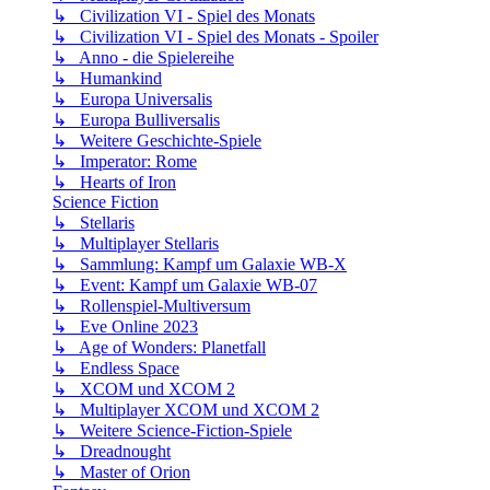
↳ Civilization VI - Spiel des Monats
↳ Civilization VI - Spiel des Monats - Spoiler
↳ Anno - die Spielereihe
↳ Humankind
↳ Europa Universalis
↳ Europa Bulliversalis
↳ Weitere Geschichte-Spiele
↳ Imperator: Rome
↳ Hearts of Iron
Science Fiction
↳ Stellaris
↳ Multiplayer Stellaris
↳ Sammlung: Kampf um Galaxie WB-X
↳ Event: Kampf um Galaxie WB-07
↳ Rollenspiel-Multiversum
↳ Eve Online 2023
↳ Age of Wonders: Planetfall
↳ Endless Space
↳ XCOM und XCOM 2
↳ Multiplayer XCOM und XCOM 2
↳ Weitere Science-Fiction-Spiele
↳ Dreadnought
↳ Master of Orion