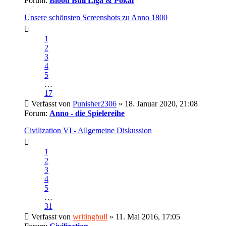
Forum:
Blood Bull Liga & Pokal
Unsere schönsten Screenshots zu Anno 1800
1
2
3
4
5
…
17
Verfasst von
Punisher2306
» 18. Januar 2020, 21:08
Forum:
Anno - die Spielereihe
Civilization VI - Allgemeine Diskussion
1
2
3
4
5
…
31
Verfasst von
writingbull
» 11. Mai 2016, 17:05