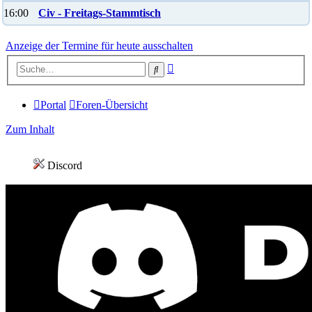
16:00
Civ - Freitags-Stammtisch
Anzeige der Termine für heute ausschalten
Erweiterte
Suche
Suche
Portal
Foren-Übersicht
Zum Inhalt
Discord