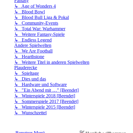
Fantasy
↳ Age of Wonders 4
↳ Blood Bowl
↳ Blood Bull Liga & Pokal
↳ Community-Events
↳ Total War: Warhammer
↳ Weitere Fantasy-Spiele
↳ Endless Legend
Andere Spielwelten
↳ We Are Football
↳ Hearthstone
↳ Weitere Titel in anderen Spielwelten
Plauderecke
↳ Spieltage
↳ Dies und das
↳ Hardware und Software
↳ "Ein Abend mit …" [Beendet]
↳ Winterspiele 2018 [Beendet]
↳ Sommerspiele 2017 [Beendet]
↳ Winterspiele 2015 [Beendet]
↳ Wunschzettel
Benutzer-Menü