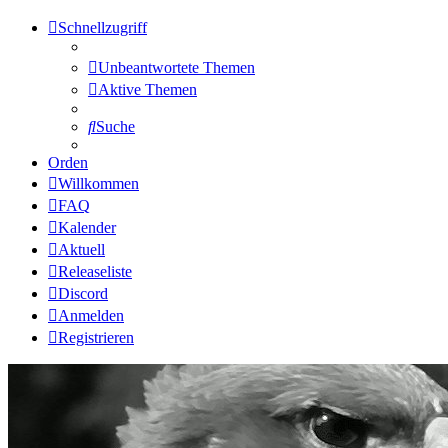
Schnellzugriff
Unbeantwortete Themen
Aktive Themen
Suche
Orden
Willkommen
FAQ
Kalender
Aktuell
Releaseliste
Discord
Anmelden
Registrieren