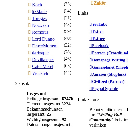
Zak0r
(33)
Koeb
(24)
itzMane
Links
(51)
Toroges
(43)
YouTube
Noxxxan
(59)
Twitch
Romolus
(40)
Twitter
Lord Dunno
(32)
DracoMortem
Facebook
(28)
darioaple
Patreon (Crowdfund
(46)
Devilkeeper
Homepage Writing B
(63)
CatchMe63
Gamesplanet (Shopl
(44)
Vicusfeli
Amazon (Shoplink)
Civilized (Partner)
Statistik
Paypal Spende
Insgesamt
Beiträge insgesamt
67476
Link zu uns
Themen insgesamt
3224
Bekanntmachungen
Benutze bitte diesen
insgesamt:
25
um
"Writing Bull -
Wichtig insgesamt:
92
Community"
bei dir
Dateianhänge insgesamt:
verlinken: