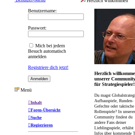
Herzlich willkommen
Benutzername:
Passwort:
Mich bei jedem
Besuch automatisch
anmelden
Registriere dich jetzt!
Herzlich willkomme
unserer Communit
für Strategiespieler!
Menü
Du magst Globalstrateg
Aufbauspiele, Runden-
Inhalt
Gefechte oder taktische
Foren-Übersicht
Rollenspiele? In unsere
Community findest du
Suche
andere Fans deiner
Registrieren
Lieblingsspiele, erhälst
Infos über kommende T