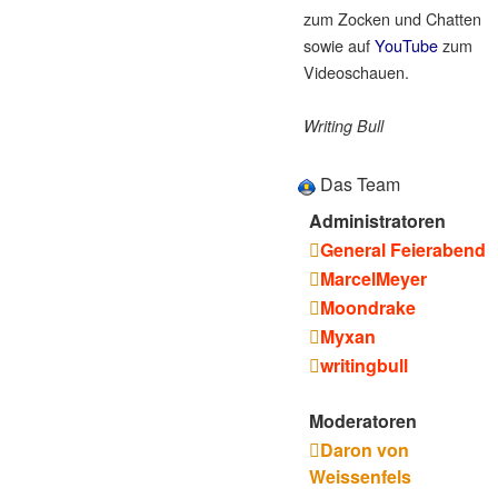
zum Zocken und Chatten
sowie auf
YouTube
zum
Videoschauen.
Writing Bull
Das Team
Administratoren
General Feierabend
MarcelMeyer
Moondrake
Myxan
writingbull
Moderatoren
Daron von
Weissenfels