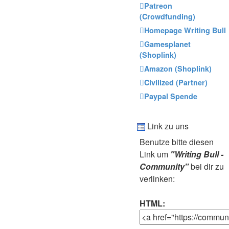
Patreon
(Crowdfunding)
Homepage Writing Bull
Gamesplanet
(Shoplink)
Amazon (Shoplink)
Civilized (Partner)
Paypal Spende
Link zu uns
Benutze bitte diesen
Link um
"Writing Bull -
Community"
bei dir zu
verlinken:
HTML: