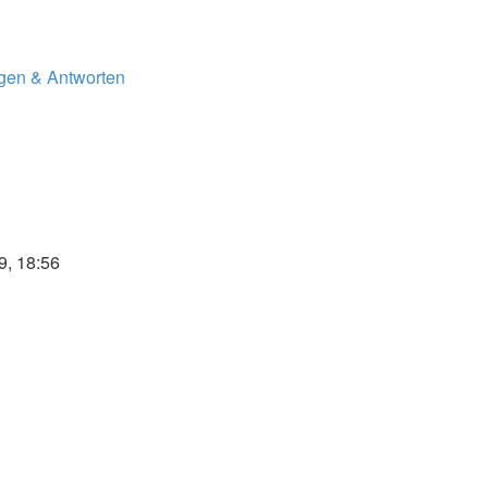
Neuester
Beitrag
agen & Antworten
9, 18:56
ester
trag