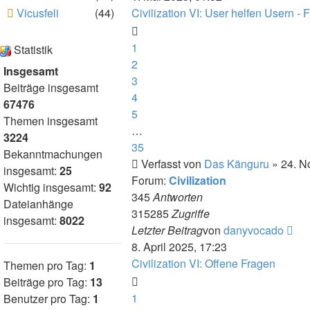
Vicusfeli
(44)
Civilization VI: User helfen Usern -
1
Statistik
2
Insgesamt
3
Beiträge insgesamt
4
67476
5
Themen insgesamt
…
3224
35
Bekanntmachungen
Verfasst von
Das Känguru
» 24. N
insgesamt:
25
Forum:
Civilization
Wichtig insgesamt:
92
345
Antworten
Dateianhänge
315285
Zugriffe
insgesamt:
8022
Neu
Letzter Beitrag
von
danyvocado
Bei
8. April 2025, 17:23
Civilization VI: Offene Fragen
Themen pro Tag:
1
Beiträge pro Tag:
13
1
Benutzer pro Tag:
1