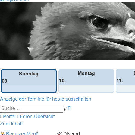
Wochen-Übersicht
Montag
Sonntag
10.
11.
09.
Anzeige der Termine für heute ausschalten
Erweiterte
Suche
Suche
Portal
Foren-Übersicht
Zum Inhalt
Benutzer-Menü
Discord