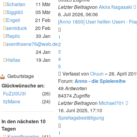
Schaitan
11 Mär
Letzter Beitrag
von
Akira Nagasaki
Siggi63
05 Mär
6. Juli 2026, 06:06
Engeli
21 Feb
[Anno 1800] User helfen Usern - Fr
semiduck
20 Feb
Replic
30 Jan
1
sventhoene76@web.de
2
3
24 Jan
4
Hallas
19 Jan
5
Verfasst von
Oruun
» 26. April 201
Geburtstage
Forum:
Anno - die Spielereihe
Glückwünsche an:
49
Antworten
FuZzI3U3I
(26)
84374
Zugriffe
itzMane
(24)
Neu
Letzter Beitrag
von
Michael701
Bei
16. Juni 2025, 17:10
Spieltagsbestätigung
In den nächsten 10
Tagen
1
Kampfhamster
(41)