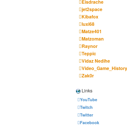
Eisdrache
jet2space
Kibafox
luxi68
Matze401
Matzoman
Raynor
Teppic
Vidaz Nedihe
Video_Game_Histor
Zak0r
Links
YouTube
Twitch
Twitter
Facebook