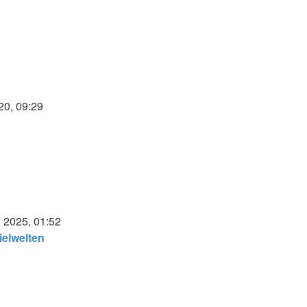
20, 09:29
ter
g
i 2025, 01:52
ielwelten
Neuester
Beitrag