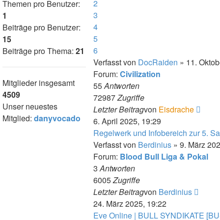
2
Themen pro Benutzer:
3
1
4
Beiträge pro Benutzer:
5
15
6
Beiträge pro Thema:
21
Verfasst von
DocRaiden
» 11. Oktob
Forum:
Civilization
Mitglieder insgesamt
55
Antworten
4509
72987
Zugriffe
Unser neuestes
Neue
Letzter Beitrag
von
Eisdrache
Mitglied:
danyvocado
Beitr
6. April 2025, 19:29
Regelwerk und Infobereich zur 5. S
Verfasst von
Berdinius
» 9. März 202
Forum:
Blood Bull Liga & Pokal
3
Antworten
6005
Zugriffe
Neues
Letzter Beitrag
von
Berdinius
Beitra
24. März 2025, 19:22
Eve Online | BULL SYNDIKATE [BU