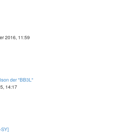
er 2016, 11:59
ster
ag
aison der "BB3L"
5, 14:17
ter
g
-SY]