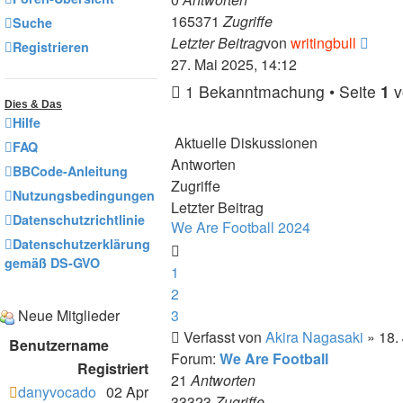
165371
Zugriffe
Suche
Neue
Letzter Beitrag
von
writingbull
Registrieren
Beitr
27. Mai 2025, 14:12
1 Bekanntmachung • Seite
1
v
Dies & Das
Hilfe
Aktuelle Diskussionen
FAQ
Antworten
BBCode-Anleitung
Zugriffe
Nutzungsbedingungen
Letzter Beitrag
Datenschutzrichtlinie
We Are Football 2024
Datenschutzerklärung
gemäß DS-GVO
1
2
Neue Mitglieder
3
Verfasst von
Akira Nagasaki
» 18.
Benutzername
Forum:
We Are Football
Registriert
21
Antworten
danyvocado
02 Apr
33323
Zugriffe