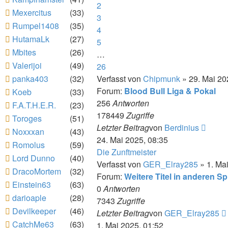
2
Mexercitus
(33)
3
Rumpel1408
(35)
4
HutamaLk
(27)
5
Mbites
(26)
…
Valerijoi
(49)
26
panka403
(32)
Verfasst von
Chipmunk
» 29. Mai 20
Forum:
Blood Bull Liga & Pokal
Koeb
(33)
256
Antworten
F.A.T.H.E.R.
(23)
178449
Zugriffe
Toroges
(51)
Neues
Letzter Beitrag
von
Berdinius
Noxxxan
(43)
Beitra
24. Mai 2025, 08:35
Romolus
(59)
Die Zunftmeister
Lord Dunno
(40)
Verfasst von
GER_Elray285
» 1. Ma
DracoMortem
(32)
Forum:
Weitere Titel in anderen Sp
Einstein63
(63)
0
Antworten
darioaple
(28)
7343
Zugriffe
Devilkeeper
(46)
Letzter Beitrag
von
GER_Elray285
CatchMe63
(63)
1. Mai 2025, 01:52