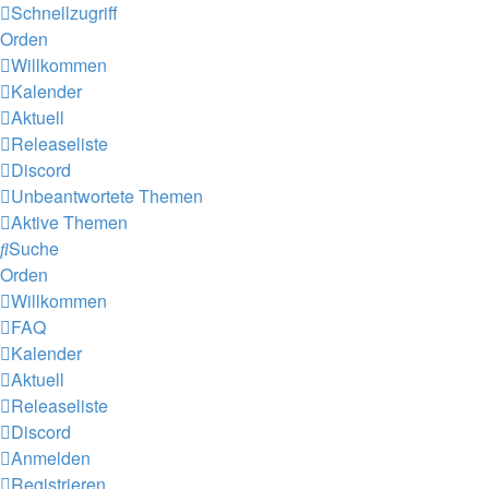
Schnellzugriff
Orden
Willkommen
Kalender
Aktuell
Releaseliste
Discord
Unbeantwortete Themen
Aktive Themen
Suche
Orden
Willkommen
FAQ
Kalender
Aktuell
Releaseliste
Discord
Anmelden
Registrieren