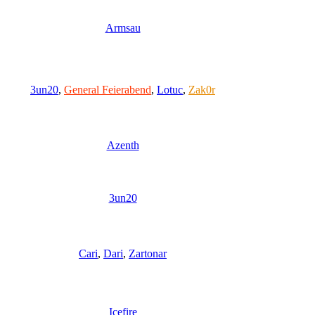
Armsau
3un20
,
General Feierabend
,
Lotuc
,
Zak0r
Azenth
3un20
Cari
,
Dari
,
Zartonar
Icefire