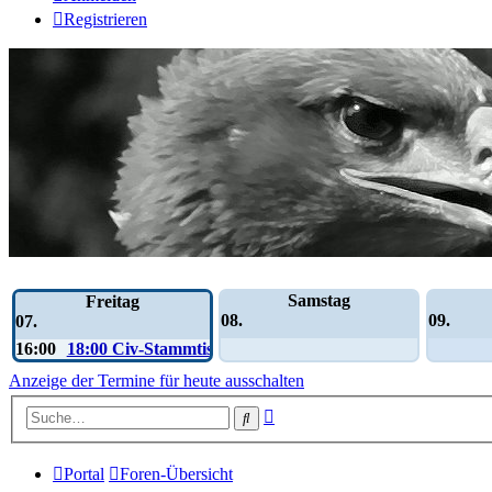
Registrieren
Wochen-Übersicht
Samstag
Freitag
08.
09.
07.
16:00
18:00 Civ-Stammtisch
Anzeige der Termine für heute ausschalten
Erweiterte
Suche
Suche
Portal
Foren-Übersicht