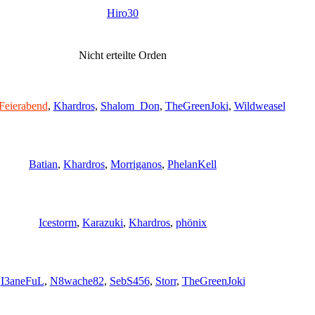
Hiro30
Nicht erteilte Orden
Feierabend
,
Khardros
,
Shalom_Don
,
TheGreenJoki
,
Wildweasel
Batian
,
Khardros
,
Morriganos
,
PhelanKell
Icestorm
,
Karazuki
,
Khardros
,
phönix
I3aneFuL
,
N8wache82
,
SebS456
,
Storr
,
TheGreenJoki