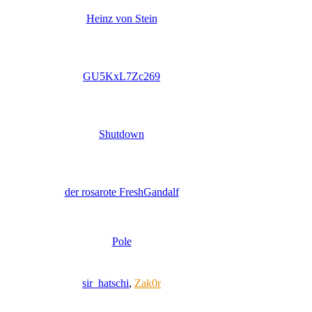
Heinz von Stein
GU5KxL7Zc269
Shutdown
der rosarote FreshGandalf
Pole
sir_hatschi
,
Zak0r