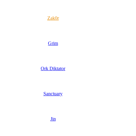
Zak0r
Grim
Ork Diktator
Sanctuary
Jin