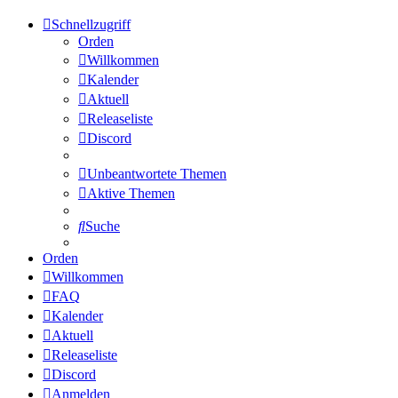
Schnellzugriff
Orden
Willkommen
Kalender
Aktuell
Releaseliste
Discord
Unbeantwortete Themen
Aktive Themen
Suche
Orden
Willkommen
FAQ
Kalender
Aktuell
Releaseliste
Discord
Anmelden