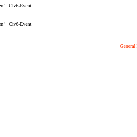
en" | Civ6-Event
en" | Civ6-Event
General 