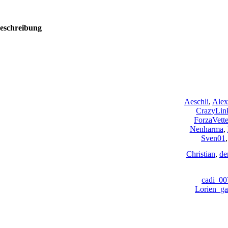
eschreibung
Aeschli
,
Alex
CrazyLin
ForzaVette
Nenharma
,
Sven01
Christian
,
de
cadi_00
Lorien_ga