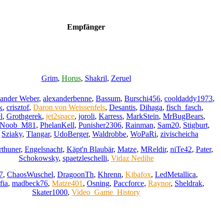
Empfänger
Grim
,
Horus
,
Shakril
,
Zeruel
ander Weber
,
alexanderbenne
,
Bassum
,
Burschi456
,
cooldaddy1973
,
k
,
crisztof
,
Daron von Weissenfels
,
Desantis
,
Dihaga
,
fisch_fasch
,
l
,
Grothgerek
,
jet2space
,
joroli
,
Karress
,
MarkStein
,
MrBugBears
,
Noob_M81
,
PhelanKell
,
Punisher2306
,
Rainman
,
Sam20
,
Stigburt
,
,
Sziaky
,
Tlangar
,
UdoBerger
,
Waldrobbe
,
WoPaRi
,
zivischeicha
rthuner
,
Engelsnacht
,
Käpt'n Blaubär
,
Matze
,
MReldir
,
niTe42
,
Pater
,
Schokowsky
,
spaetzleschelli
,
Vidaz Nedihe
7
,
ChaosWuschel
,
DragoonTh
,
Khrenn
,
Kibafox
,
LedMetallica
,
fia
,
madbeck76
,
Matze401
,
Osning
,
Paccforce
,
Raynor
,
Sheldrak
,
Skater1000
,
Video_Game_History