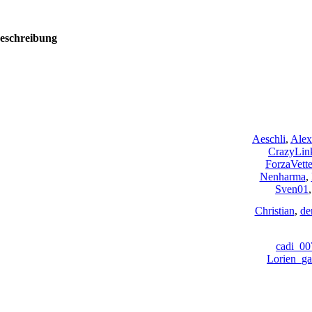
eschreibung
Aeschli
,
Alex
CrazyLin
ForzaVette
Nenharma
,
Sven01
Christian
,
de
cadi_00
Lorien_ga