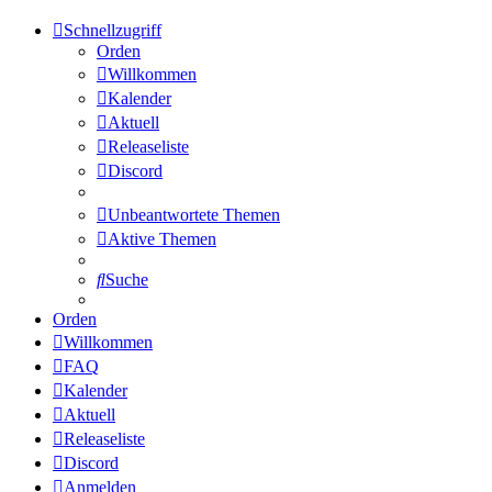
Schnellzugriff
Orden
Willkommen
Kalender
Aktuell
Releaseliste
Discord
Unbeantwortete Themen
Aktive Themen
Suche
Orden
Willkommen
FAQ
Kalender
Aktuell
Releaseliste
Discord
Anmelden