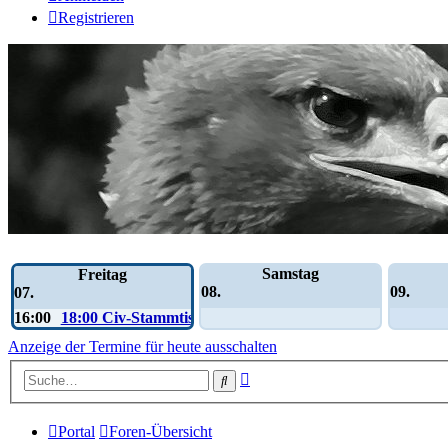
Registrieren
Wochen-Übersicht
Samstag
Freitag
08.
09.
07.
16:00
18:00 Civ-Stammtisch
Anzeige der Termine für heute ausschalten
Erweiterte
Suche
Suche
Portal
Foren-Übersicht