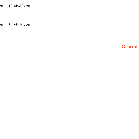
en" | Civ6-Event
en" | Civ6-Event
General 