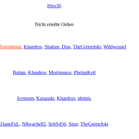
Hiro30
Nicht erteilte Orden
Feierabend
,
Khardros
,
Shalom_Don
,
TheGreenJoki
,
Wildweasel
Batian
,
Khardros
,
Morriganos
,
PhelanKell
Icestorm
,
Karazuki
,
Khardros
,
phönix
I3aneFuL
,
N8wache82
,
SebS456
,
Storr
,
TheGreenJoki