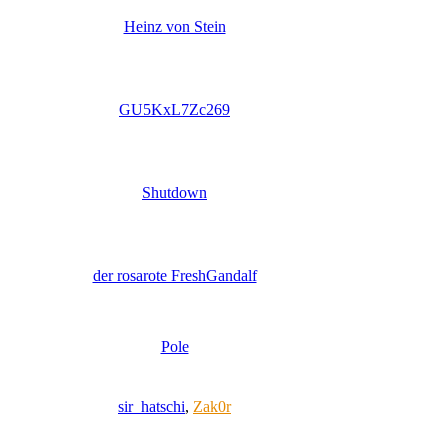
Heinz von Stein
GU5KxL7Zc269
Shutdown
der rosarote FreshGandalf
Pole
sir_hatschi
,
Zak0r