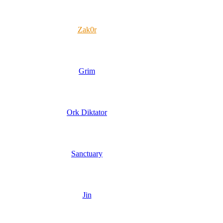
Zak0r
Grim
Ork Diktator
Sanctuary
Jin