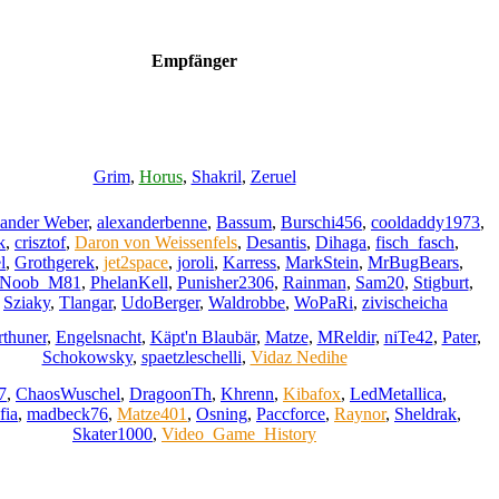
Empfänger
Grim
,
Horus
,
Shakril
,
Zeruel
ander Weber
,
alexanderbenne
,
Bassum
,
Burschi456
,
cooldaddy1973
,
k
,
crisztof
,
Daron von Weissenfels
,
Desantis
,
Dihaga
,
fisch_fasch
,
l
,
Grothgerek
,
jet2space
,
joroli
,
Karress
,
MarkStein
,
MrBugBears
,
Noob_M81
,
PhelanKell
,
Punisher2306
,
Rainman
,
Sam20
,
Stigburt
,
,
Sziaky
,
Tlangar
,
UdoBerger
,
Waldrobbe
,
WoPaRi
,
zivischeicha
rthuner
,
Engelsnacht
,
Käpt'n Blaubär
,
Matze
,
MReldir
,
niTe42
,
Pater
,
Schokowsky
,
spaetzleschelli
,
Vidaz Nedihe
7
,
ChaosWuschel
,
DragoonTh
,
Khrenn
,
Kibafox
,
LedMetallica
,
fia
,
madbeck76
,
Matze401
,
Osning
,
Paccforce
,
Raynor
,
Sheldrak
,
Skater1000
,
Video_Game_History