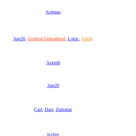
Armsau
3un20
,
General Feierabend
,
Lotuc
,
Zak0r
Azenth
3un20
Cari
,
Dari
,
Zartonar
Icefire