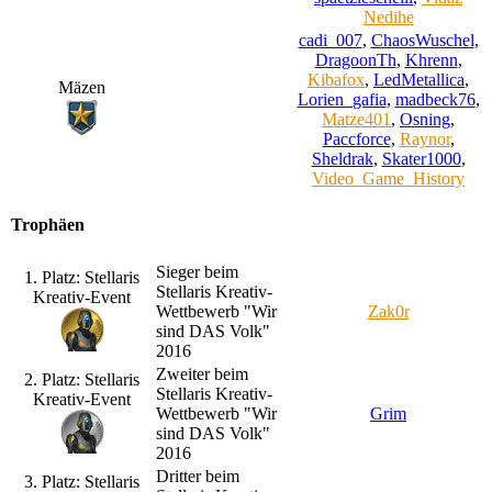
Nedihe
cadi_007
,
ChaosWuschel
,
DragoonTh
,
Khrenn
,
Kibafox
,
LedMetallica
,
Mäzen
Lorien_gafia
,
madbeck76
,
Matze401
,
Osning
,
Paccforce
,
Raynor
,
Sheldrak
,
Skater1000
,
Video_Game_History
Trophäen
Sieger beim
1. Platz: Stellaris
Stellaris Kreativ-
Kreativ-Event
Wettbewerb "Wir
Zak0r
sind DAS Volk"
2016
Zweiter beim
2. Platz: Stellaris
Stellaris Kreativ-
Kreativ-Event
Wettbewerb "Wir
Grim
sind DAS Volk"
2016
Dritter beim
3. Platz: Stellaris