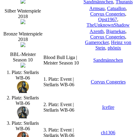
Sandmännchen
,
Thuranis
Armsau
,
Catuallon
,
Silber Winterspiele
Corvus Congeries
,
2018
Opst1967
,
TheUnknownShadow
Azenth
,
Bjarnekas
,
Bronze Winterspiele
Corvus Congeries
,
2018
Gamerocker
,
Heinz von
Stein
,
phönix
BBL-Meister
Blood Bull Liga |
Season 10
Sandmännchen
Meister Season 10
1. Platz: Stellaris
WB-06
1. Platz: Event |
Corvus Congeries
Stellaris WB-06
2. Platz: Stellaris
WB-06
2. Platz: Event |
Icefire
Stellaris WB-06
3. Platz: Stellaris
WB-06
3. Platz: Event |
ch1306
Stellaris WB-06