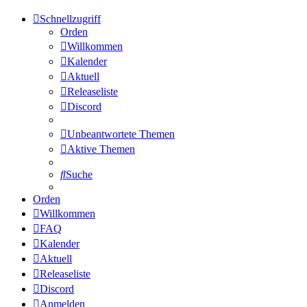
Schnellzugriff
Orden
Willkommen
Kalender
Aktuell
Releaseliste
Discord
Unbeantwortete Themen
Aktive Themen
Suche
Orden
Willkommen
FAQ
Kalender
Aktuell
Releaseliste
Discord
Anmelden