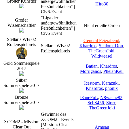
Großer Künstler
außergewöhnlichen
Hiro30
Persönlichkeiten" |
Civ6-Event
"Liga der
Großer
außergewöhnlichen
Wissenschaftler
Nicht erteilte Orden
Persönlichkeiten" |
Civ6-Event
Stellaris WB-02
General Feierabend
,
Rollenspielpreis
Stellaris WB-02
Khardros
,
Shalom_Don
,
Rollenspielpreis
TheGreenJoki
,
Wildweasel
Gold Sommerspiele
Batian
,
Khardros
,
2017
Morriganos
,
PhelanKell
Silber
Icestorm
,
Karazuki
,
Sommerspiele 2017
Khardros
,
phönix
Bronze
I3aneFuL
,
N8wache82
,
Sommerspiele 2017
SebS456
,
Storr
,
TheGreenJoki
Gewinner des
XCOM2 - Events
XCOM2 - Mission:
[Mission: Clear
Clear Out
Armsau