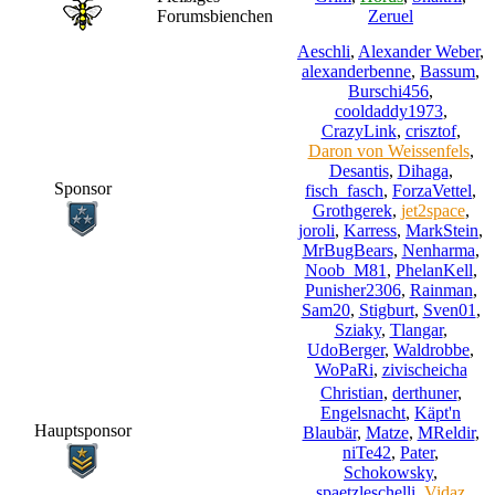
Forumsbienchen
Zeruel
Aeschli
,
Alexander Weber
,
alexanderbenne
,
Bassum
,
Burschi456
,
cooldaddy1973
,
CrazyLink
,
crisztof
,
Daron von Weissenfels
,
Desantis
,
Dihaga
,
Sponsor
fisch_fasch
,
ForzaVettel
,
Grothgerek
,
jet2space
,
joroli
,
Karress
,
MarkStein
,
MrBugBears
,
Nenharma
,
Noob_M81
,
PhelanKell
,
Punisher2306
,
Rainman
,
Sam20
,
Stigburt
,
Sven01
,
Sziaky
,
Tlangar
,
UdoBerger
,
Waldrobbe
,
WoPaRi
,
zivischeicha
Christian
,
derthuner
,
Engelsnacht
,
Käpt'n
Hauptsponsor
Blaubär
,
Matze
,
MReldir
,
niTe42
,
Pater
,
Schokowsky
,
spaetzleschelli
,
Vidaz