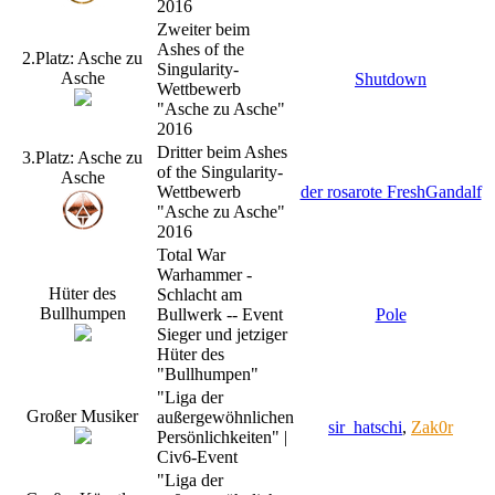
2016
Zweiter beim
Ashes of the
2.Platz: Asche zu
Singularity-
Asche
Shutdown
Wettbewerb
"Asche zu Asche"
2016
Dritter beim Ashes
3.Platz: Asche zu
of the Singularity-
Asche
Wettbewerb
der rosarote FreshGandalf
"Asche zu Asche"
2016
Total War
Warhammer -
Hüter des
Schlacht am
Bullhumpen
Bullwerk -- Event
Pole
Sieger und jetziger
Hüter des
"Bullhumpen"
"Liga der
Großer Musiker
außergewöhnlichen
sir_hatschi
,
Zak0r
Persönlichkeiten" |
Civ6-Event
"Liga der