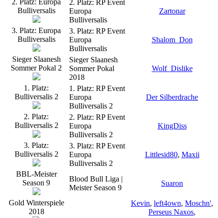
2. Platz: Europa
2. Platz: RP Event
Bulliversalis
Europa
Zartonar
Bulliversalis
3. Platz: Europa
3. Platz: RP Event
Bulliversalis
Europa
Shalom_Don
Bulliversalis
Sieger Slaanesh
Sieger Slaanesh
Sommer Pokal 2
Sommer Pokal
Wolf_Dislike
2018
1. Platz:
1. Platz: RP Event
Bulliversalis 2
Europa
Der Silberdrache
Bulliversalis 2
2. Platz:
2. Platz: RP Event
Bulliversalis 2
Europa
KingDiss
Bulliversalis 2
3. Platz:
3. Platz: RP Event
Bulliversalis 2
Europa
Littlesid80
,
Maxii
Bulliversalis 2
BBL-Meister
Blood Bull Liga |
Season 9
Suaron
Meister Season 9
Gold Winterspiele
Kevin
,
left4own
,
Moschn'
,
2018
Perseus Naxos
,