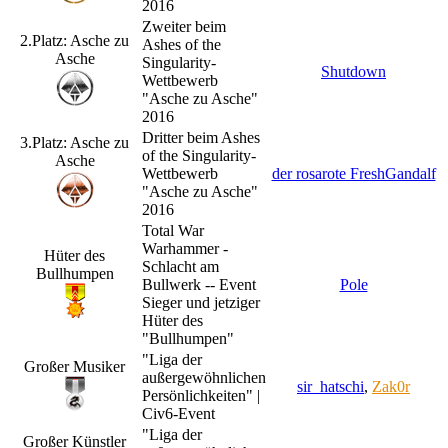
2016
Zweiter beim
2.Platz: Asche zu
Ashes of the
Asche
Singularity-
Shutdown
Wettbewerb
"Asche zu Asche"
2016
Dritter beim Ashes
3.Platz: Asche zu
of the Singularity-
Asche
Wettbewerb
der rosarote FreshGandalf
"Asche zu Asche"
2016
Total War
Warhammer -
Hüter des
Schlacht am
Bullhumpen
Bullwerk -- Event
Pole
Sieger und jetziger
Hüter des
"Bullhumpen"
"Liga der
Großer Musiker
außergewöhnlichen
sir_hatschi
,
Zak0r
Persönlichkeiten" |
Civ6-Event
"Liga der
Großer Künstler