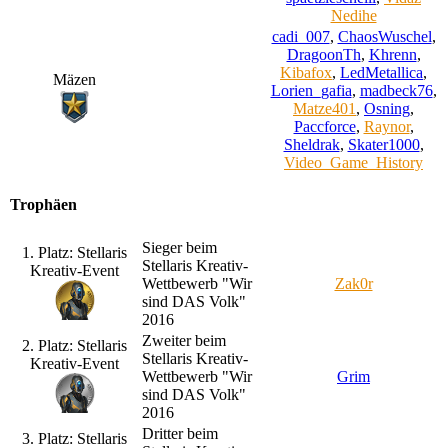
Nedihe
cadi_007
,
ChaosWuschel
,
DragoonTh
,
Khrenn
,
Kibafox
,
LedMetallica
,
Mäzen
Lorien_gafia
,
madbeck76
,
Matze401
,
Osning
,
Paccforce
,
Raynor
,
Sheldrak
,
Skater1000
,
Video_Game_History
Trophäen
Sieger beim
1. Platz: Stellaris
Stellaris Kreativ-
Kreativ-Event
Wettbewerb "Wir
Zak0r
sind DAS Volk"
2016
Zweiter beim
2. Platz: Stellaris
Stellaris Kreativ-
Kreativ-Event
Wettbewerb "Wir
Grim
sind DAS Volk"
2016
Dritter beim
3. Platz: Stellaris