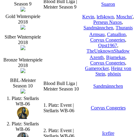
Blood Bull Liga |
Season 9
Suaron
Meister Season 9
Gold Winterspiele
Kevin
,
left4own
,
Moschn'
,
2018
Perseus Naxos
,
Sandmännchen
,
Thuranis
Armsau
,
Catuallon
,
Silber Winterspiele
Corvus Congeries
,
2018
Opst1967
,
TheUnknownShadow
Azenth
,
Bjarnekas
,
Bronze Winterspiele
Corvus Congeries
,
2018
Gamerocker
,
Heinz von
Stein
,
phönix
BBL-Meister
Blood Bull Liga |
Season 10
Sandmännchen
Meister Season 10
1. Platz: Stellaris
WB-06
1. Platz: Event |
Corvus Congeries
Stellaris WB-06
2. Platz: Stellaris
WB-06
2. Platz: Event |
Icefire
Stellaris WB-06