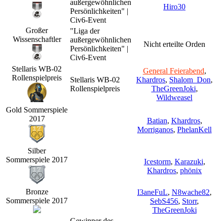
außergewöhnlichen
Hiro30
Persönlichkeiten" |
Civ6-Event
Großer
"Liga der
Wissenschaftler
außergewöhnlichen
Nicht erteilte Orden
Persönlichkeiten" |
Civ6-Event
Stellaris WB-02
General Feierabend
,
Rollenspielpreis
Stellaris WB-02
Khardros
,
Shalom_Don
,
Rollenspielpreis
TheGreenJoki
,
Wildweasel
Gold Sommerspiele
2017
Batian
,
Khardros
,
Morriganos
,
PhelanKell
Silber
Sommerspiele 2017
Icestorm
,
Karazuki
,
Khardros
,
phönix
Bronze
I3aneFuL
,
N8wache82
,
Sommerspiele 2017
SebS456
,
Storr
,
TheGreenJoki
Gewinner des