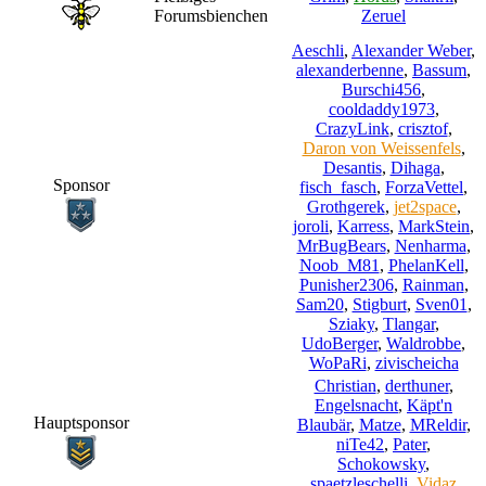
Forumsbienchen
Zeruel
Aeschli
,
Alexander Weber
,
alexanderbenne
,
Bassum
,
Burschi456
,
cooldaddy1973
,
CrazyLink
,
crisztof
,
Daron von Weissenfels
,
Desantis
,
Dihaga
,
Sponsor
fisch_fasch
,
ForzaVettel
,
Grothgerek
,
jet2space
,
joroli
,
Karress
,
MarkStein
,
MrBugBears
,
Nenharma
,
Noob_M81
,
PhelanKell
,
Punisher2306
,
Rainman
,
Sam20
,
Stigburt
,
Sven01
,
Sziaky
,
Tlangar
,
UdoBerger
,
Waldrobbe
,
WoPaRi
,
zivischeicha
Christian
,
derthuner
,
Engelsnacht
,
Käpt'n
Hauptsponsor
Blaubär
,
Matze
,
MReldir
,
niTe42
,
Pater
,
Schokowsky
,
spaetzleschelli
,
Vidaz