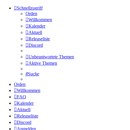
Schnellzugriff
Orden
Willkommen
Kalender
Aktuell
Releaseliste
Discord
Unbeantwortete Themen
Aktive Themen
Suche
Orden
Willkommen
FAQ
Kalender
Aktuell
Releaseliste
Discord
Anmelden