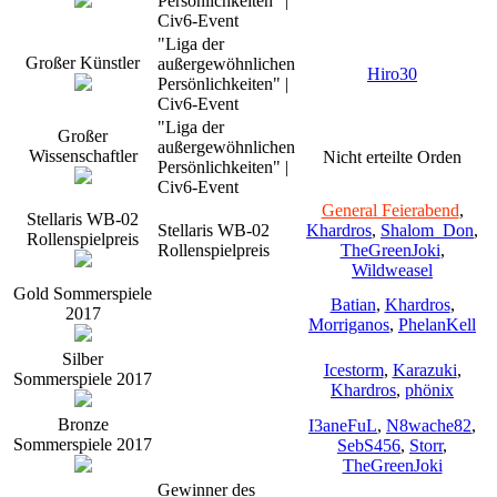
Persönlichkeiten" |
Civ6-Event
"Liga der
Großer Künstler
außergewöhnlichen
Hiro30
Persönlichkeiten" |
Civ6-Event
"Liga der
Großer
außergewöhnlichen
Wissenschaftler
Nicht erteilte Orden
Persönlichkeiten" |
Civ6-Event
General Feierabend
,
Stellaris WB-02
Stellaris WB-02
Khardros
,
Shalom_Don
,
Rollenspielpreis
Rollenspielpreis
TheGreenJoki
,
Wildweasel
Gold Sommerspiele
Batian
,
Khardros
,
2017
Morriganos
,
PhelanKell
Silber
Icestorm
,
Karazuki
,
Sommerspiele 2017
Khardros
,
phönix
Bronze
I3aneFuL
,
N8wache82
,
Sommerspiele 2017
SebS456
,
Storr
,
TheGreenJoki
Gewinner des