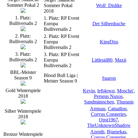
Sommer Pokal 2
Sommer Pokal
Wolf_Dislike
2018
1. Platz:
1. Platz: RP Event
Bulliversalis 2
Europa
Der Silberdrache
Bulliversalis 2
2. Platz:
2. Platz: RP Event
Bulliversalis 2
Europa
KingDiss
Bulliversalis 2
3. Platz:
3. Platz: RP Event
Bulliversalis 2
Europa
Littlesid80
,
Maxii
Bulliversalis 2
BBL-Meister
Blood Bull Liga |
Season 9
Suaron
Meister Season 9
Gold Winterspiele
Kevin
,
left4own
,
Moschn'
,
2018
Perseus Naxos
,
Sandmännchen
,
Thuranis
Armsau
,
Catuallon
,
Silber Winterspiele
Corvus Congeries
,
2018
Opst1967
,
TheUnknownShadow
Azenth
,
Bjarnekas
,
Bronze Winterspiele
Corvus Congeries
,