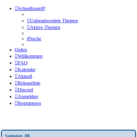
Schnellzugriff
Unbeantwortete Themen
Aktive Themen
Suche
Orden
Willkommen
FAQ
Kalender
Aktuell
Releaseliste
Discord
Anmelden
Registrieren
Wochen-Übersicht
Samstag, 08.