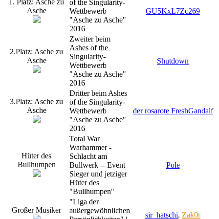
1. Platz: Asche zu
of the Singularity-
Asche
Wettbewerb
GU5KxL7Zc269
"Asche zu Asche"
2016
Zweiter beim
Ashes of the
2.Platz: Asche zu
Singularity-
Asche
Shutdown
Wettbewerb
"Asche zu Asche"
2016
Dritter beim Ashes
3.Platz: Asche zu
of the Singularity-
Asche
Wettbewerb
der rosarote FreshGandalf
"Asche zu Asche"
2016
Total War
Warhammer -
Hüter des
Schlacht am
Bullhumpen
Bullwerk -- Event
Pole
Sieger und jetziger
Hüter des
"Bullhumpen"
"Liga der
Großer Musiker
außergewöhnlichen
sir_hatschi
,
Zak0r