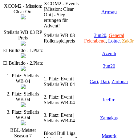
XCOM2 - Events
XCOM2 - Mission:
[Mission: Clear
Clear Out
Armsau
Out] - Sieg
errungen für
Advent!
Stellaris WB-03 RP
Stellaris WB-03
3un20
,
General
Preis
Rollenspielpreis
Feierabend
,
Lotuc
,
Zak0r
El Bullrado - 1.Platz
Azenth
El Bullrado - 2.Platz
3un20
1. Platz: Stellaris
1. Platz: Event |
WB-04
Cari
,
Dari
,
Zartonar
Stellaris WB-04
2. Platz: Stellaris
2. Platz: Event |
WB-04
Icefire
Stellaris WB-04
3. Platz: Stellaris
3. Platz: Event |
WB-04
Zamakas
Stellaris WB-04
BBL-Meister
Blood Bull Liga |
Season 7
Masurk