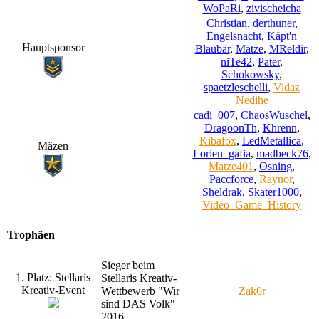
WoPaRi
,
zivischeicha
Christian
,
derthuner
,
Engelsnacht
,
Käpt'n
Hauptsponsor
Blaubär
,
Matze
,
MReldir
,
niTe42
,
Pater
,
Schokowsky
,
spaetzleschelli
,
Vidaz
Nedihe
cadi_007
,
ChaosWuschel
,
DragoonTh
,
Khrenn
,
Kibafox
,
LedMetallica
,
Mäzen
Lorien_gafia
,
madbeck76
,
Matze401
,
Osning
,
Paccforce
,
Raynor
,
Sheldrak
,
Skater1000
,
Video_Game_History
Trophäen
Sieger beim
1. Platz: Stellaris
Stellaris Kreativ-
Kreativ-Event
Wettbewerb "Wir
Zak0r
sind DAS Volk"
2016