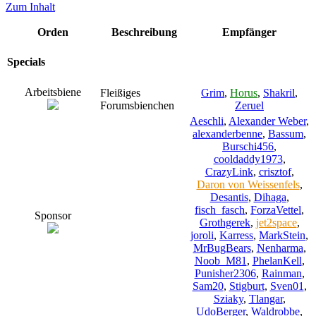
Zum Inhalt
Orden
Beschreibung
Empfänger
Specials
Arbeitsbiene
Fleißiges
Grim
,
Horus
,
Shakril
,
Forumsbienchen
Zeruel
Aeschli
,
Alexander Weber
,
alexanderbenne
,
Bassum
,
Burschi456
,
cooldaddy1973
,
CrazyLink
,
crisztof
,
Daron von Weissenfels
,
Desantis
,
Dihaga
,
fisch_fasch
,
ForzaVettel
,
Sponsor
Grothgerek
,
jet2space
,
joroli
,
Karress
,
MarkStein
,
MrBugBears
,
Nenharma
,
Noob_M81
,
PhelanKell
,
Punisher2306
,
Rainman
,
Sam20
,
Stigburt
,
Sven01
,
Sziaky
,
Tlangar
,
UdoBerger
,
Waldrobbe
,