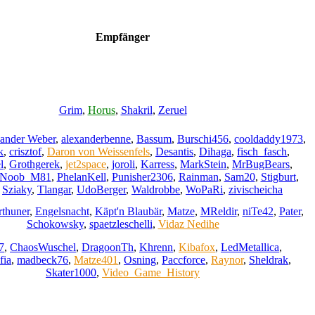
Empfänger
Grim
,
Horus
,
Shakril
,
Zeruel
ander Weber
,
alexanderbenne
,
Bassum
,
Burschi456
,
cooldaddy1973
,
k
,
crisztof
,
Daron von Weissenfels
,
Desantis
,
Dihaga
,
fisch_fasch
,
l
,
Grothgerek
,
jet2space
,
joroli
,
Karress
,
MarkStein
,
MrBugBears
,
Noob_M81
,
PhelanKell
,
Punisher2306
,
Rainman
,
Sam20
,
Stigburt
,
,
Sziaky
,
Tlangar
,
UdoBerger
,
Waldrobbe
,
WoPaRi
,
zivischeicha
rthuner
,
Engelsnacht
,
Käpt'n Blaubär
,
Matze
,
MReldir
,
niTe42
,
Pater
,
Schokowsky
,
spaetzleschelli
,
Vidaz Nedihe
7
,
ChaosWuschel
,
DragoonTh
,
Khrenn
,
Kibafox
,
LedMetallica
,
fia
,
madbeck76
,
Matze401
,
Osning
,
Paccforce
,
Raynor
,
Sheldrak
,
Skater1000
,
Video_Game_History