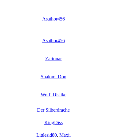
Asathor456
Asathor456
Zartonar
Shalom_Don
Wolf_Dislike
Der Silberdrache
KingDiss
Littlesid80
,
Maxii