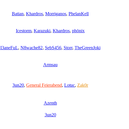
Batian
,
Khardros
,
Morriganos
,
PhelanKell
Icestorm
,
Karazuki
,
Khardros
,
phönix
I3aneFuL
,
N8wache82
,
SebS456
,
Storr
,
TheGreenJoki
Armsau
3un20
,
General Feierabend
,
Lotuc
,
Zak0r
Azenth
3un20