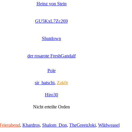
Heinz von Stein
GU5KxL7Zc269
Shutdown
der rosarote FreshGandalf
Pole
sir_hatschi
,
Zak0r
Hiro30
Nicht erteilte Orden
Feierabend
,
Khardros
,
Shalom_Don
,
TheGreenJoki
,
Wildweasel