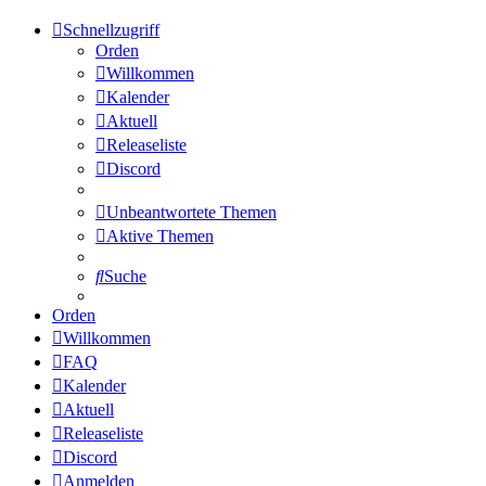
Schnellzugriff
Orden
Willkommen
Kalender
Aktuell
Releaseliste
Discord
Unbeantwortete Themen
Aktive Themen
Suche
Orden
Willkommen
FAQ
Kalender
Aktuell
Releaseliste
Discord
Anmelden