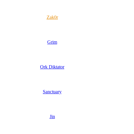
Zak0r
Grim
Ork Diktator
Sanctuary
Jin