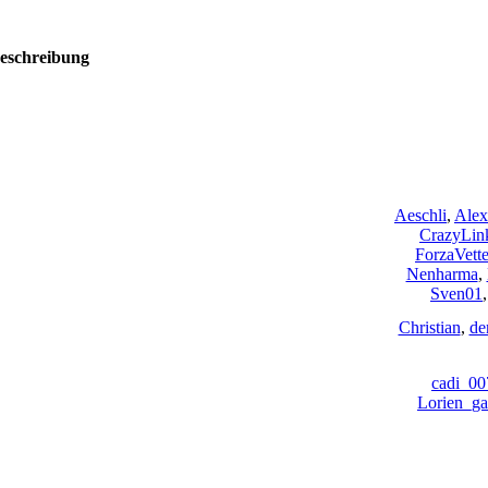
eschreibung
Aeschli
,
Alex
CrazyLin
ForzaVette
Nenharma
,
Sven01
Christian
,
de
cadi_00
Lorien_ga