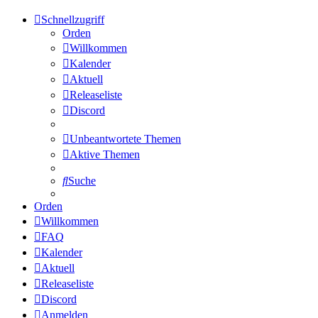
Schnellzugriff
Orden
Willkommen
Kalender
Aktuell
Releaseliste
Discord
Unbeantwortete Themen
Aktive Themen
Suche
Orden
Willkommen
FAQ
Kalender
Aktuell
Releaseliste
Discord
Anmelden