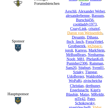
Forumsbienchen
Zeruel
Aeschli
,
Alexander Weber
,
alexanderbenne
,
Bassum
,
Burschi456
,
cooldaddy1973
,
CrazyLink
,
crisztof
,
Daron von Weissenfels
,
Desantis
,
Dihaga
,
Sponsor
fisch_fasch
,
ForzaVettel
,
Grothgerek
,
jet2space
,
joroli
,
Karress
,
MarkStein
,
MrBugBears
,
Nenharma
,
Noob_M81
,
PhelanKell
,
Punisher2306
,
Rainman
,
Sam20
,
Stigburt
,
Sven01
,
Sziaky
,
Tlangar
,
UdoBerger
,
Waldrobbe
,
WoPaRi
,
zivischeicha
Christian
,
derthuner
,
Engelsnacht
,
Käpt'n
Hauptsponsor
Blaubär
,
Matze
,
MReldir
,
niTe42
,
Pater
,
Schokowsky
,
spaetzleschelli
,
Vidaz