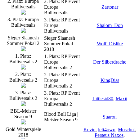
2. Platz: Europa
2. Platz: RP Event
Bulliversalis
Europa
Zartonar
Bulliversalis
3. Platz: Europa
3. Platz: RP Event
Bulliversalis
Europa
Shalom_Don
Bulliversalis
Sieger Slaanesh
Sieger Slaanesh
Sommer Pokal 2
Sommer Pokal
Wolf_Dislike
2018
1. Platz:
1. Platz: RP Event
Bulliversalis 2
Europa
Der Silberdrache
Bulliversalis 2
2. Platz:
2. Platz: RP Event
Bulliversalis 2
Europa
KingDiss
Bulliversalis 2
3. Platz:
3. Platz: RP Event
Bulliversalis 2
Europa
Littlesid80
,
Maxii
Bulliversalis 2
BBL-Meister
Blood Bull Liga |
Season 9
Suaron
Meister Season 9
Gold Winterspiele
Kevin
,
left4own
,
Moschn'
,
2018
Perseus Naxos
,