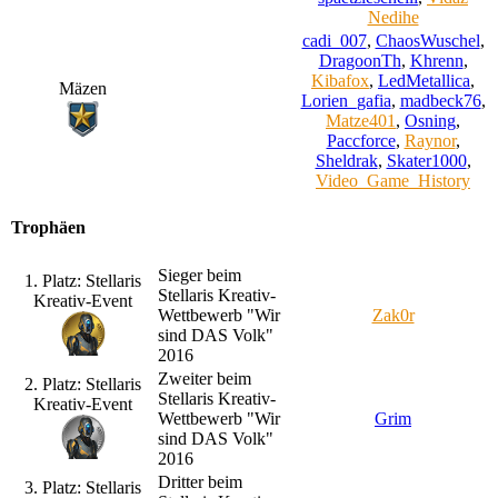
Nedihe
cadi_007
,
ChaosWuschel
,
DragoonTh
,
Khrenn
,
Kibafox
,
LedMetallica
,
Mäzen
Lorien_gafia
,
madbeck76
,
Matze401
,
Osning
,
Paccforce
,
Raynor
,
Sheldrak
,
Skater1000
,
Video_Game_History
Trophäen
Sieger beim
1. Platz: Stellaris
Stellaris Kreativ-
Kreativ-Event
Wettbewerb "Wir
Zak0r
sind DAS Volk"
2016
Zweiter beim
2. Platz: Stellaris
Stellaris Kreativ-
Kreativ-Event
Wettbewerb "Wir
Grim
sind DAS Volk"
2016
Dritter beim
3. Platz: Stellaris