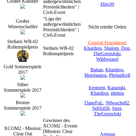
Großer Künstler
außergewöhnlichen
Hiro30
Persönlichkeiten" |
Civ6-Event
"Liga der
Großer
außergewöhnlichen
Wissenschaftler
Nicht erteilte Orden
Persönlichkeiten" |
Civ6-Event
Stellaris WB-02
General Feierabend
,
Rollenspielpreis
Stellaris WB-02
Khardros
,
Shalom_Don
,
Rollenspielpreis
TheGreenJoki
,
Wildweasel
Gold Sommerspiele
Batian
,
Khardros
,
2017
Morriganos
,
PhelanKell
Silber
Icestorm
,
Karazuki
,
Sommerspiele 2017
Khardros
,
phönix
Bronze
I3aneFuL
,
N8wache82
,
Sommerspiele 2017
SebS456
,
Storr
,
TheGreenJoki
Gewinner des
XCOM2 - Events
XCOM2 - Mission:
[Mission: Clear
Clear Out
Armsau