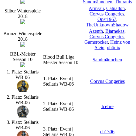
Sandmännchen
,
Thuranis
Armsau
,
Catuallon
,
Silber Winterspiele
Corvus Congeries
,
2018
Opst1967
,
TheUnknownShadow
Azenth
,
Bjarnekas
,
Bronze Winterspiele
Corvus Congeries
,
2018
Gamerocker
,
Heinz von
Stein
,
phönix
BBL-Meister
Blood Bull Liga |
Season 10
Sandmännchen
Meister Season 10
1. Platz: Stellaris
WB-06
1. Platz: Event |
Corvus Congeries
Stellaris WB-06
2. Platz: Stellaris
WB-06
2. Platz: Event |
Icefire
Stellaris WB-06
3. Platz: Stellaris
WB-06
3. Platz: Event |
ch1306
Stellaris WB-06