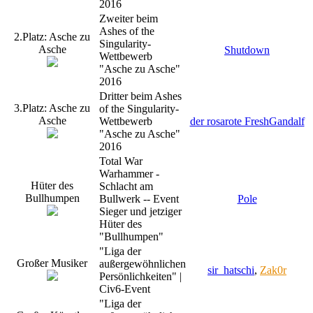
2016
Zweiter beim
Ashes of the
2.Platz: Asche zu
Singularity-
Asche
Shutdown
Wettbewerb
"Asche zu Asche"
2016
Dritter beim Ashes
3.Platz: Asche zu
of the Singularity-
Asche
Wettbewerb
der rosarote FreshGandalf
"Asche zu Asche"
2016
Total War
Warhammer -
Hüter des
Schlacht am
Bullhumpen
Bullwerk -- Event
Pole
Sieger und jetziger
Hüter des
"Bullhumpen"
"Liga der
Großer Musiker
außergewöhnlichen
sir_hatschi
,
Zak0r
Persönlichkeiten" |
Civ6-Event
"Liga der