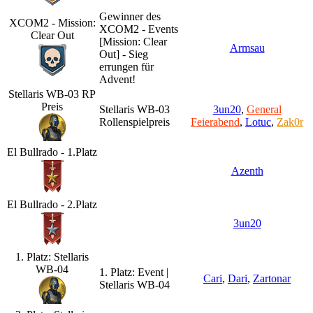
Gewinner des
XCOM2 - Mission:
XCOM2 - Events
Clear Out
[Mission: Clear
Armsau
Out] - Sieg
errungen für
Advent!
Stellaris WB-03 RP
Preis
Stellaris WB-03
3un20
,
General
Rollenspielpreis
Feierabend
,
Lotuc
,
Zak0r
El Bullrado - 1.Platz
Azenth
El Bullrado - 2.Platz
3un20
1. Platz: Stellaris
WB-04
1. Platz: Event |
Cari
,
Dari
,
Zartonar
Stellaris WB-04