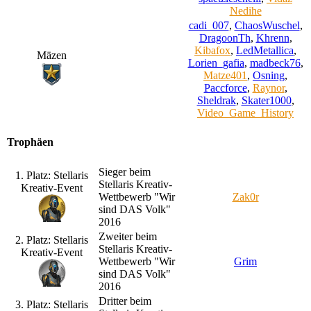
Nedihe
cadi_007
,
ChaosWuschel
,
DragoonTh
,
Khrenn
,
Kibafox
,
LedMetallica
,
Mäzen
Lorien_gafia
,
madbeck76
,
Matze401
,
Osning
,
Paccforce
,
Raynor
,
Sheldrak
,
Skater1000
,
Video_Game_History
Trophäen
Sieger beim
1. Platz: Stellaris
Stellaris Kreativ-
Kreativ-Event
Wettbewerb "Wir
Zak0r
sind DAS Volk"
2016
Zweiter beim
2. Platz: Stellaris
Stellaris Kreativ-
Kreativ-Event
Wettbewerb "Wir
Grim
sind DAS Volk"
2016
Dritter beim
3. Platz: Stellaris