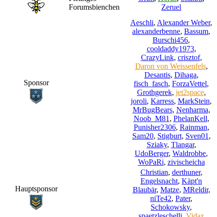
Forumsbienchen
Zeruel
Aeschli
,
Alexander Weber
,
alexanderbenne
,
Bassum
,
Burschi456
,
cooldaddy1973
,
CrazyLink
,
crisztof
,
Daron von Weissenfels
,
Desantis
,
Dihaga
,
Sponsor
fisch_fasch
,
ForzaVettel
,
Grothgerek
,
jet2space
,
joroli
,
Karress
,
MarkStein
,
MrBugBears
,
Nenharma
,
Noob_M81
,
PhelanKell
,
Punisher2306
,
Rainman
,
Sam20
,
Stigburt
,
Sven01
,
Sziaky
,
Tlangar
,
UdoBerger
,
Waldrobbe
,
WoPaRi
,
zivischeicha
Christian
,
derthuner
,
Engelsnacht
,
Käpt'n
Hauptsponsor
Blaubär
,
Matze
,
MReldir
,
niTe42
,
Pater
,
Schokowsky
,
spaetzleschelli
,
Vidaz