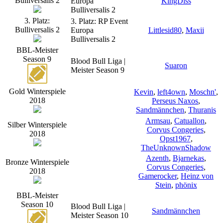
Bulliversalis 2
Europa
KingDiss
Bulliversalis 2
3. Platz:
3. Platz: RP Event
Bulliversalis 2
Europa
Littlesid80
,
Maxii
Bulliversalis 2
BBL-Meister
Season 9
Blood Bull Liga |
Suaron
Meister Season 9
Gold Winterspiele
Kevin
,
left4own
,
Moschn'
,
2018
Perseus Naxos
,
Sandmännchen
,
Thuranis
Armsau
,
Catuallon
,
Silber Winterspiele
Corvus Congeries
,
2018
Opst1967
,
TheUnknownShadow
Azenth
,
Bjarnekas
,
Bronze Winterspiele
Corvus Congeries
,
2018
Gamerocker
,
Heinz von
Stein
,
phönix
BBL-Meister
Season 10
Blood Bull Liga |
Sandmännchen
Meister Season 10