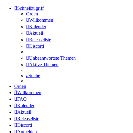
Schnellzugriff
Orden
Willkommen
Kalender
Aktuell
Releaseliste
Discord
Unbeantwortete Themen
Aktive Themen
Suche
Orden
Willkommen
FAQ
Kalender
Aktuell
Releaseliste
Discord
Anmelden