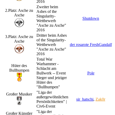
2016
Zweiter beim
2.Platz: Asche zu
Ashes of the
Asche
Singularity-
Shutdown
Wettbewerb
"Asche zu Asche"
2016
Dritter beim Ashes
3.Platz: Asche zu
of the Singularity-
Asche
Wettbewerb
der rosarote FreshGandalf
"Asche zu Asche"
2016
Total War
Warhammer -
Hüter des
Schlacht am
Bullhumpen
Bullwerk -- Event
Pole
Sieger und jetziger
Hüter des
"Bullhumpen"
"Liga der
Großer Musiker
außergewöhnlichen
sir_hatschi
,
Zak0r
Persönlichkeiten" |
Civ6-Event
"Liga der
Großer Künstler