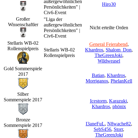
außergewöhnlichen
Hiro30
Persönlichkeiten" |
Civ6-Event
Großer
"Liga der
Wissenschaftler
außergewöhnlichen
Nicht erteilte Orden
Persönlichkeiten" |
Civ6-Event
Stellaris WB-02
General Feierabend
,
Rollenspielpreis
Stellaris WB-02
Khardros
,
Shalom_Don
,
Rollenspielpreis
TheGreenJoki
,
Wildweasel
Gold Sommerspiele
2017
Batian
,
Khardros
,
Morriganos
,
PhelanKell
Silber
Sommerspiele 2017
Icestorm
,
Karazuki
,
Khardros
,
phönix
Bronze
I3aneFuL
,
N8wache82
,
Sommerspiele 2017
SebS456
,
Storr
,
TheGreenJoki