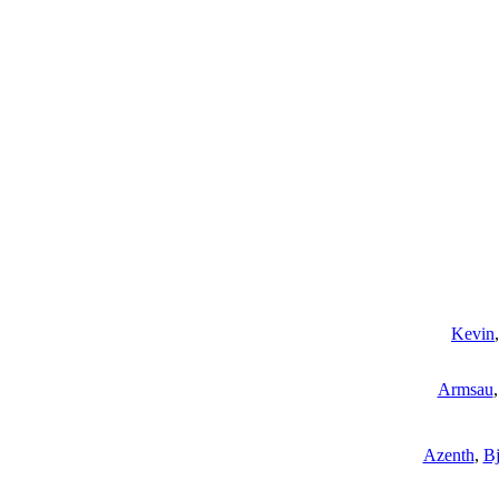
Kevin
Armsau
Azenth
,
Bj