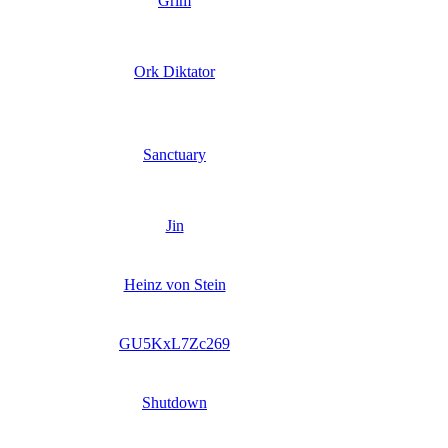
Grim
Ork Diktator
Sanctuary
Jin
Heinz von Stein
GU5KxL7Zc269
Shutdown