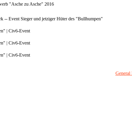
bewerb "Asche zu Asche" 2016
 -- Event Sieger und jetziger Hüter des "Bullhumpen"
en" | Civ6-Event
en" | Civ6-Event
en" | Civ6-Event
General 