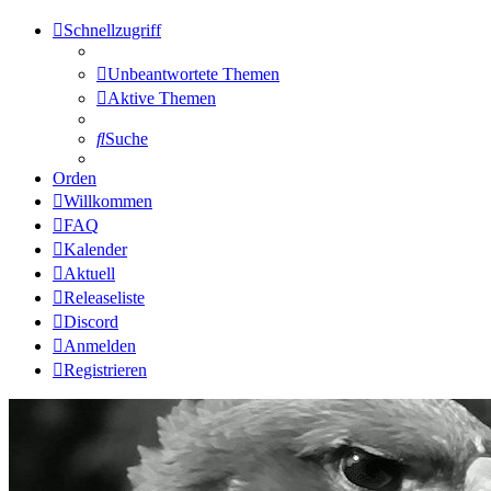
Schnellzugriff
Unbeantwortete Themen
Aktive Themen
Suche
Orden
Willkommen
FAQ
Kalender
Aktuell
Releaseliste
Discord
Anmelden
Registrieren