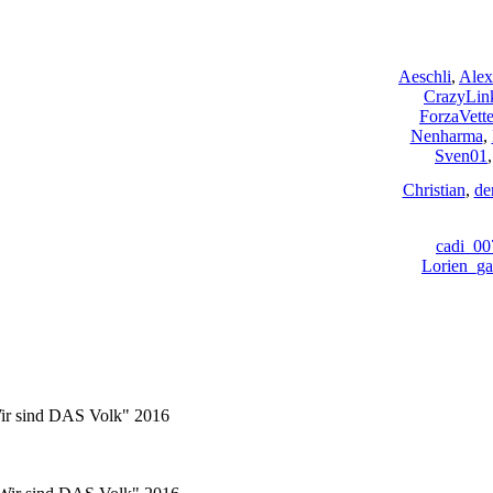
Aeschli
,
Alex
CrazyLin
ForzaVette
Nenharma
,
Sven01
Christian
,
de
cadi_00
Lorien_ga
Wir sind DAS Volk" 2016