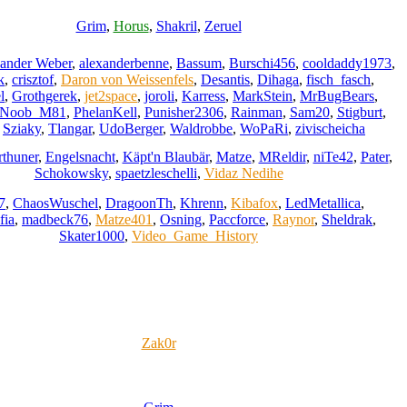
Grim
,
Horus
,
Shakril
,
Zeruel
ander Weber
,
alexanderbenne
,
Bassum
,
Burschi456
,
cooldaddy1973
,
k
,
crisztof
,
Daron von Weissenfels
,
Desantis
,
Dihaga
,
fisch_fasch
,
l
,
Grothgerek
,
jet2space
,
joroli
,
Karress
,
MarkStein
,
MrBugBears
,
Noob_M81
,
PhelanKell
,
Punisher2306
,
Rainman
,
Sam20
,
Stigburt
,
,
Sziaky
,
Tlangar
,
UdoBerger
,
Waldrobbe
,
WoPaRi
,
zivischeicha
rthuner
,
Engelsnacht
,
Käpt'n Blaubär
,
Matze
,
MReldir
,
niTe42
,
Pater
,
Schokowsky
,
spaetzleschelli
,
Vidaz Nedihe
7
,
ChaosWuschel
,
DragoonTh
,
Khrenn
,
Kibafox
,
LedMetallica
,
fia
,
madbeck76
,
Matze401
,
Osning
,
Paccforce
,
Raynor
,
Sheldrak
,
Skater1000
,
Video_Game_History
Zak0r