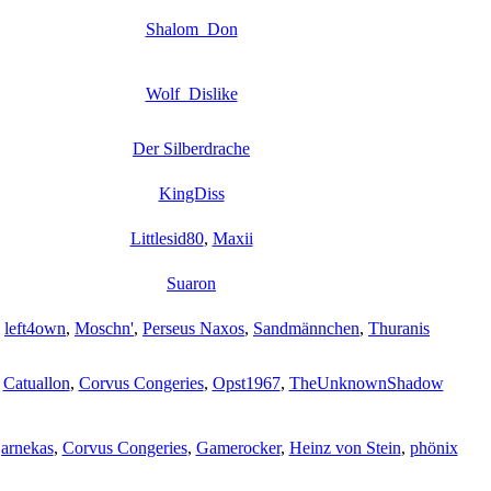
Shalom_Don
Wolf_Dislike
Der Silberdrache
KingDiss
Littlesid80
,
Maxii
Suaron
,
left4own
,
Moschn'
,
Perseus Naxos
,
Sandmännchen
,
Thuranis
,
Catuallon
,
Corvus Congeries
,
Opst1967
,
TheUnknownShadow
arnekas
,
Corvus Congeries
,
Gamerocker
,
Heinz von Stein
,
phönix