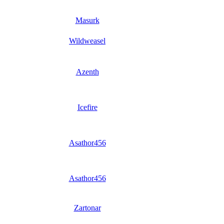
Masurk
Wildweasel
Azenth
Icefire
Asathor456
Asathor456
Zartonar