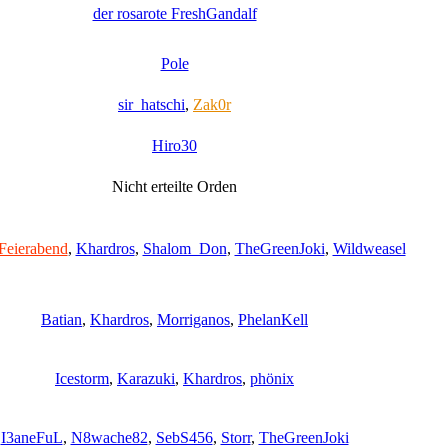
der rosarote FreshGandalf
Pole
sir_hatschi
,
Zak0r
Hiro30
Nicht erteilte Orden
Feierabend
,
Khardros
,
Shalom_Don
,
TheGreenJoki
,
Wildweasel
Batian
,
Khardros
,
Morriganos
,
PhelanKell
Icestorm
,
Karazuki
,
Khardros
,
phönix
I3aneFuL
,
N8wache82
,
SebS456
,
Storr
,
TheGreenJoki