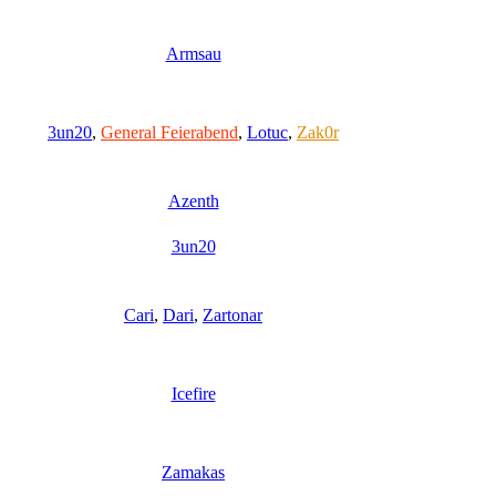
Armsau
3un20
,
General Feierabend
,
Lotuc
,
Zak0r
Azenth
3un20
Cari
,
Dari
,
Zartonar
Icefire
Zamakas