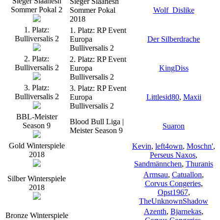
Sieger Slaanesh
Sieger Slaanesh
Sommer Pokal 2
Sommer Pokal
Wolf_Dislike
2018
1. Platz:
1. Platz: RP Event
Bulliversalis 2
Europa
Der Silberdrache
Bulliversalis 2
2. Platz:
2. Platz: RP Event
Bulliversalis 2
Europa
KingDiss
Bulliversalis 2
3. Platz:
3. Platz: RP Event
Bulliversalis 2
Europa
Littlesid80
,
Maxii
Bulliversalis 2
BBL-Meister
Blood Bull Liga |
Season 9
Suaron
Meister Season 9
Gold Winterspiele
Kevin
,
left4own
,
Moschn'
,
2018
Perseus Naxos
,
Sandmännchen
,
Thuranis
Armsau
,
Catuallon
,
Silber Winterspiele
Corvus Congeries
,
2018
Opst1967
,
TheUnknownShadow
Azenth
,
Bjarnekas
,
Bronze Winterspiele