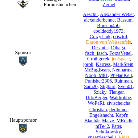
Forumsbienchen
Zeruel
Aeschli
,
Alexander Weber
,
alexanderbenne
,
Bassum
,
Burschi456
,
cooldaddy1973
,
CrazyLink
,
crisztof
,
Daron von Weissenfels
,
Desantis
,
Dihaga
,
Sponsor
fisch_fasch
,
ForzaVettel
,
Grothgerek
,
jet2space
,
joroli
,
Karress
,
MarkStein
,
MrBugBears
,
Nenharma
,
Noob_M81
,
PhelanKell
,
Punisher2306
,
Rainman
,
Sam20
,
Stigburt
,
Sven01
,
Sziaky
,
Tlangar
,
UdoBerger
,
Waldrobbe
,
WoPaRi
,
zivischeicha
Christian
,
derthuner
,
Engelsnacht
,
Käpt'n
Hauptsponsor
Blaubär
,
Matze
,
MReldir
,
niTe42
,
Pater
,
Schokowsky
,
spaetzleschelli
,
Vidaz