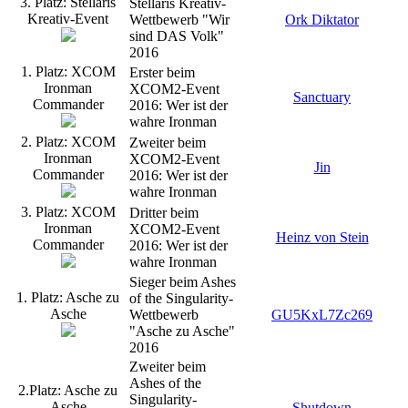
3. Platz: Stellaris
Stellaris Kreativ-
Kreativ-Event
Wettbewerb "Wir
Ork Diktator
sind DAS Volk"
2016
1. Platz: XCOM
Erster beim
Ironman
XCOM2-Event
Sanctuary
Commander
2016: Wer ist der
wahre Ironman
2. Platz: XCOM
Zweiter beim
Ironman
XCOM2-Event
Jin
Commander
2016: Wer ist der
wahre Ironman
3. Platz: XCOM
Dritter beim
Ironman
XCOM2-Event
Heinz von Stein
Commander
2016: Wer ist der
wahre Ironman
Sieger beim Ashes
1. Platz: Asche zu
of the Singularity-
Asche
Wettbewerb
GU5KxL7Zc269
"Asche zu Asche"
2016
Zweiter beim
Ashes of the
2.Platz: Asche zu
Singularity-
Asche
Shutdown