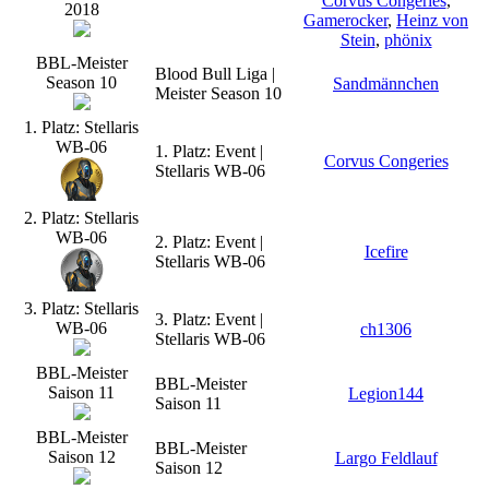
Corvus Congeries
,
2018
Gamerocker
,
Heinz von
Stein
,
phönix
BBL-Meister
Blood Bull Liga |
Season 10
Sandmännchen
Meister Season 10
1. Platz: Stellaris
WB-06
1. Platz: Event |
Corvus Congeries
Stellaris WB-06
2. Platz: Stellaris
WB-06
2. Platz: Event |
Icefire
Stellaris WB-06
3. Platz: Stellaris
3. Platz: Event |
WB-06
ch1306
Stellaris WB-06
BBL-Meister
BBL-Meister
Saison 11
Legion144
Saison 11
BBL-Meister
BBL-Meister
Saison 12
Largo Feldlauf
Saison 12