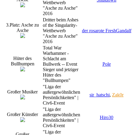
Wettbewerb
"Asche zu Asche"
2016
Dritter beim Ashes
3.Platz: Asche zu
of the Singularity-
Asche
Wettbewerb
der rosarote FreshGandalf
"Asche zu Asche"
2016
Total War
Warhammer -
Hüter des
Schlacht am
Bullhumpen
Bullwerk -- Event
Pole
Sieger und jetziger
Hüter des
"Bullhumpen"
"Liga der
Großer Musiker
außergewöhnlichen
sir_hatschi
,
Zak0r
Persönlichkeiten" |
Civ6-Event
"Liga der
Großer Künstler
außergewöhnlichen
Hiro30
Persönlichkeiten" |
Civ6-Event
"Liga der
Großer