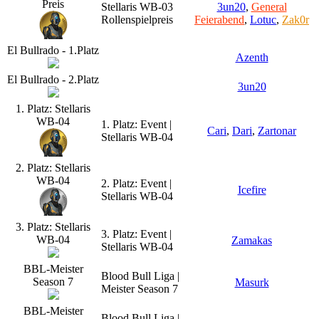
Preis
Stellaris WB-03
3un20
,
General
Rollenspielpreis
Feierabend
,
Lotuc
,
Zak0r
El Bullrado - 1.Platz
Azenth
El Bullrado - 2.Platz
3un20
1. Platz: Stellaris
WB-04
1. Platz: Event |
Cari
,
Dari
,
Zartonar
Stellaris WB-04
2. Platz: Stellaris
WB-04
2. Platz: Event |
Icefire
Stellaris WB-04
3. Platz: Stellaris
3. Platz: Event |
WB-04
Zamakas
Stellaris WB-04
BBL-Meister
Blood Bull Liga |
Season 7
Masurk
Meister Season 7
BBL-Meister
Blood Bull Liga |