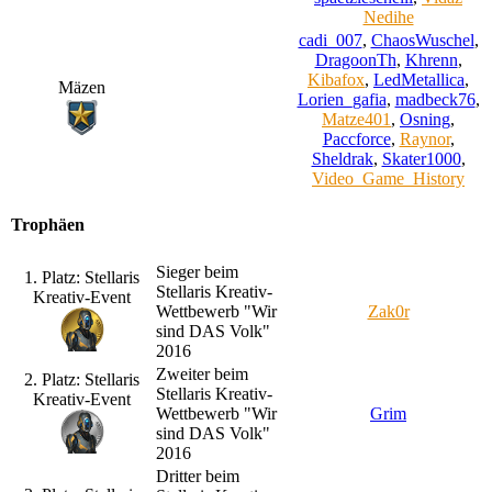
Nedihe
cadi_007
,
ChaosWuschel
,
DragoonTh
,
Khrenn
,
Kibafox
,
LedMetallica
,
Mäzen
Lorien_gafia
,
madbeck76
,
Matze401
,
Osning
,
Paccforce
,
Raynor
,
Sheldrak
,
Skater1000
,
Video_Game_History
Trophäen
Sieger beim
1. Platz: Stellaris
Stellaris Kreativ-
Kreativ-Event
Wettbewerb "Wir
Zak0r
sind DAS Volk"
2016
Zweiter beim
2. Platz: Stellaris
Stellaris Kreativ-
Kreativ-Event
Wettbewerb "Wir
Grim
sind DAS Volk"
2016
Dritter beim