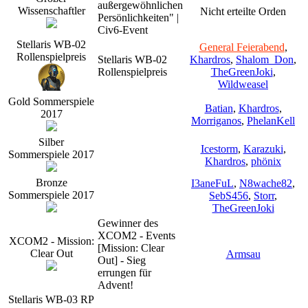
außergewöhnlichen
Wissenschaftler
Nicht erteilte Orden
Persönlichkeiten" |
Civ6-Event
Stellaris WB-02
General Feierabend
,
Rollenspielpreis
Stellaris WB-02
Khardros
,
Shalom_Don
,
Rollenspielpreis
TheGreenJoki
,
Wildweasel
Gold Sommerspiele
Batian
,
Khardros
,
2017
Morriganos
,
PhelanKell
Silber
Icestorm
,
Karazuki
,
Sommerspiele 2017
Khardros
,
phönix
Bronze
I3aneFuL
,
N8wache82
,
Sommerspiele 2017
SebS456
,
Storr
,
TheGreenJoki
Gewinner des
XCOM2 - Events
XCOM2 - Mission:
[Mission: Clear
Clear Out
Armsau
Out] - Sieg
errungen für
Advent!
Stellaris WB-03 RP