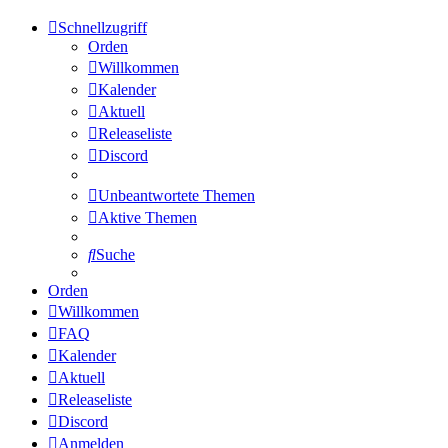
Schnellzugriff
Orden
Willkommen
Kalender
Aktuell
Releaseliste
Discord
Unbeantwortete Themen
Aktive Themen
Suche
Orden
Willkommen
FAQ
Kalender
Aktuell
Releaseliste
Discord
Anmelden