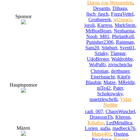
Daron von Weissenfels
,
Desantis
,
Dihaga
,
fisch_fasch
,
ForzaVettel
,
Sponsor
Grothgerek
,
jet2space
,
joroli
,
Karress
,
MarkStein
,
MrBugBears
,
Nenharma
,
Noob_M81
,
PhelanKell
,
Punisher2306
,
Rainman
,
Sam20
,
Stigburt
,
Sven01
,
Sziaky
,
Tlangar
,
UdoBerger
,
Waldrobbe
,
WoPaRi
,
zivischeicha
Christian
,
derthuner
,
Engelsnacht
,
Käpt'n
Blaubär
,
Matze
,
MReldir
,
Hauptsponsor
niTe42
,
Pater
,
Schokowsky
,
spaetzleschelli
,
Vidaz
Nedihe
cadi_007
,
ChaosWuschel
,
DragoonTh
,
Khrenn
,
Kibafox
,
LedMetallica
,
Mäzen
Lorien_gafia
,
madbeck76
,
Matze401
,
Osning
,
Paccforce
,
Raynor
,