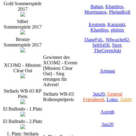
Gold Sommerspiele
Batian
,
Khardros
,
2017
Morriganos
,
PhelanKell
Silber
Icestorm
,
Karazuki
,
Sommerspiele 2017
Khardros
,
phönix
Bronze
I3aneFuL
,
N8wache82
,
Sommerspiele 2017
SebS456
,
Storr
,
TheGreenJoki
Gewinner des
XCOM2 - Events
XCOM2 - Mission:
[Mission: Clear
Clear Out
Armsau
Out] - Sieg
errungen für
Advent!
Stellaris WB-03 RP
Stellaris WB-03
3un20
,
General
Preis
Rollenspielpreis
Feierabend
,
Lotuc
,
Zak0r
El Bullrado - 1.Platz
Azenth
El Bullrado - 2.Platz
3un20
1. Platz: Stellaris