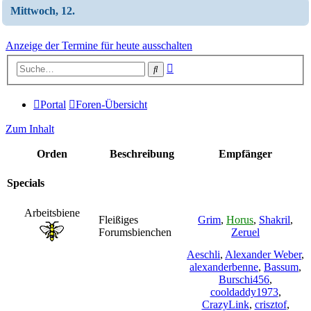
Mittwoch, 12.
Anzeige der Termine für heute ausschalten
Erweiterte
Suche
Suche
Portal
Foren-Übersicht
Zum Inhalt
Orden
Beschreibung
Empfänger
Specials
Arbeitsbiene
Fleißiges
Grim
,
Horus
,
Shakril
,
Forumsbienchen
Zeruel
Aeschli
,
Alexander Weber
,
alexanderbenne
,
Bassum
,
Burschi456
,
cooldaddy1973
,
CrazyLink
,
crisztof
,