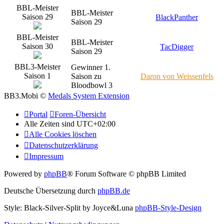
BBL-Meister
BBL-Meister
Saison 29
BlackPanther
Saison 29
BBL-Meister
BBL-Meister
Saison 30
TacDigger
Saison 29
BBL3-Meister
Gewinner 1.
Saison 1
Saison zu
Daron von Weissenfels
Bloodbowl 3
BB3.Mobi ©
Medals System Extension
Portal
Foren-Übersicht
Alle Zeiten sind
UTC+02:00
Alle Cookies löschen
Datenschutzerklärung
Impressum
Powered by
phpBB
® Forum Software © phpBB Limited
Deutsche Übersetzung durch
phpBB.de
Style: Black-Silver-Split by Joyce&Luna
phpBB-Style-Design