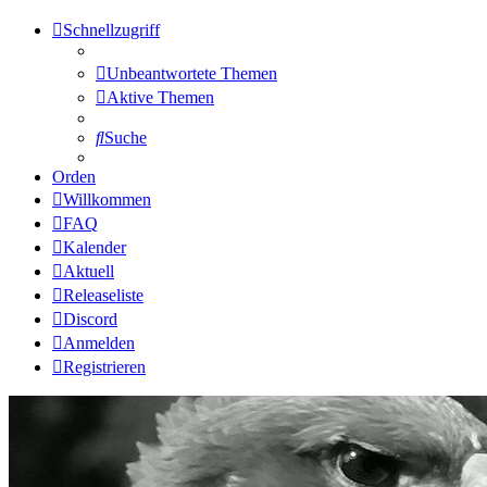
Schnellzugriff
Unbeantwortete Themen
Aktive Themen
Suche
Orden
Willkommen
FAQ
Kalender
Aktuell
Releaseliste
Discord
Anmelden
Registrieren