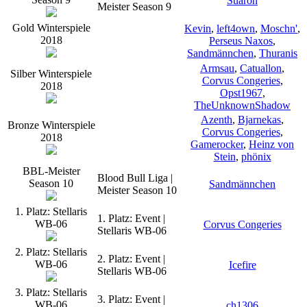
Suaron
Meister Season 9
Gold Winterspiele
Kevin
,
left4own
,
Moschn'
,
2018
Perseus Naxos
,
Sandmännchen
,
Thuranis
Armsau
,
Catuallon
,
Silber Winterspiele
Corvus Congeries
,
2018
Opst1967
,
TheUnknownShadow
Azenth
,
Bjarnekas
,
Bronze Winterspiele
Corvus Congeries
,
2018
Gamerocker
,
Heinz von
Stein
,
phönix
BBL-Meister
Blood Bull Liga |
Season 10
Sandmännchen
Meister Season 10
1. Platz: Stellaris
1. Platz: Event |
WB-06
Corvus Congeries
Stellaris WB-06
2. Platz: Stellaris
2. Platz: Event |
WB-06
Icefire
Stellaris WB-06
3. Platz: Stellaris
3. Platz: Event |
WB-06
ch1306