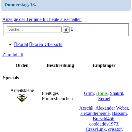
Donnerstag, 13.
Anzeige der Termine für heute ausschalten
Erweiterte
Suche
Suche
Portal
Foren-Übersicht
Zum Inhalt
Orden
Beschreibung
Empfänger
Specials
Arbeitsbiene
Fleißiges
Grim
,
Horus
,
Shakril
,
Forumsbienchen
Zeruel
Aeschli
,
Alexander Weber
,
alexanderbenne
,
Bassum
,
Burschi456
,
cooldaddy1973
,
CrazyLink
,
crisztof
,