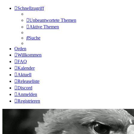
Schnellzugriff
Unbeantwortete Themen
Aktive Themen
Suche
Orden
Willkommen
FAQ
Kalender
Aktuell
Releaseliste
Discord
Anmelden
Registrieren