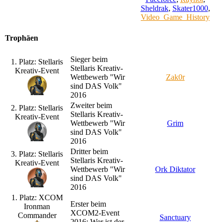
Sheldrak
,
Skater1000
,
Video_Game_History
Trophäen
Sieger beim
1. Platz: Stellaris
Stellaris Kreativ-
Kreativ-Event
Wettbewerb "Wir
Zak0r
sind DAS Volk"
2016
Zweiter beim
2. Platz: Stellaris
Stellaris Kreativ-
Kreativ-Event
Wettbewerb "Wir
Grim
sind DAS Volk"
2016
Dritter beim
3. Platz: Stellaris
Stellaris Kreativ-
Kreativ-Event
Wettbewerb "Wir
Ork Diktator
sind DAS Volk"
2016
1. Platz: XCOM
Erster beim
Ironman
XCOM2-Event
Commander
Sanctuary
2016: Wer ist der