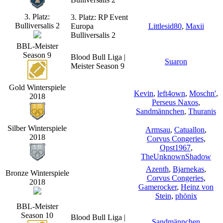
3. Platz:
3. Platz: RP Event
Bulliversalis 2
Europa
Littlesid80
,
Maxii
Bulliversalis 2
BBL-Meister
Season 9
Blood Bull Liga |
Suaron
Meister Season 9
Gold Winterspiele
Kevin
,
left4own
,
Moschn'
,
2018
Perseus Naxos
,
Sandmännchen
,
Thuranis
Silber Winterspiele
Armsau
,
Catuallon
,
2018
Corvus Congeries
,
Opst1967
,
TheUnknownShadow
Azenth
,
Bjarnekas
,
Bronze Winterspiele
Corvus Congeries
,
2018
Gamerocker
,
Heinz von
Stein
,
phönix
BBL-Meister
Season 10
Blood Bull Liga |
Sandmännchen