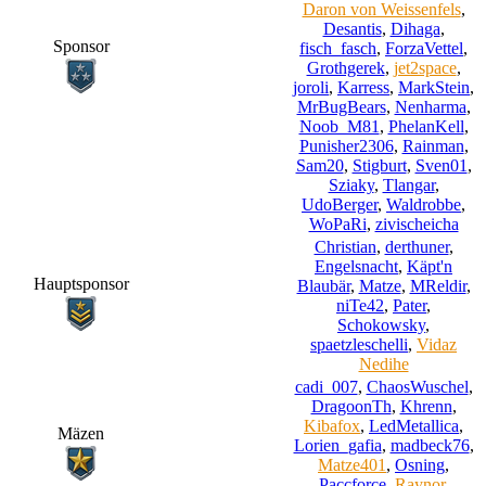
Daron von Weissenfels
,
Desantis
,
Dihaga
,
Sponsor
fisch_fasch
,
ForzaVettel
,
Grothgerek
,
jet2space
,
joroli
,
Karress
,
MarkStein
,
MrBugBears
,
Nenharma
,
Noob_M81
,
PhelanKell
,
Punisher2306
,
Rainman
,
Sam20
,
Stigburt
,
Sven01
,
Sziaky
,
Tlangar
,
UdoBerger
,
Waldrobbe
,
WoPaRi
,
zivischeicha
Christian
,
derthuner
,
Engelsnacht
,
Käpt'n
Hauptsponsor
Blaubär
,
Matze
,
MReldir
,
niTe42
,
Pater
,
Schokowsky
,
spaetzleschelli
,
Vidaz
Nedihe
cadi_007
,
ChaosWuschel
,
DragoonTh
,
Khrenn
,
Kibafox
,
LedMetallica
,
Mäzen
Lorien_gafia
,
madbeck76
,
Matze401
,
Osning
,
Paccforce
,
Raynor
,