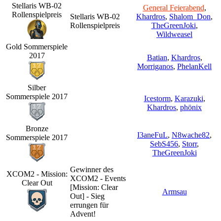
Stellaris WB-02
General Feierabend
,
Rollenspielpreis
Stellaris WB-02
Khardros
,
Shalom_Don
,
Rollenspielpreis
TheGreenJoki
,
Wildweasel
Gold Sommerspiele
2017
Batian
,
Khardros
,
Morriganos
,
PhelanKell
Silber
Sommerspiele 2017
Icestorm
,
Karazuki
,
Khardros
,
phönix
Bronze
I3aneFuL
,
N8wache82
,
Sommerspiele 2017
SebS456
,
Storr
,
TheGreenJoki
Gewinner des
XCOM2 - Mission:
XCOM2 - Events
Clear Out
[Mission: Clear
Armsau
Out] - Sieg
errungen für
Advent!