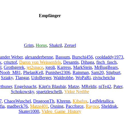
Empfänger
Grim
,
Horus
,
Shakril
,
Zeruel
ander Weber
,
alexanderbenne
,
Bassum
,
Burschi456
,
cooldaddy1973
,
k
,
crisztof
,
Daron von Weissenfels
,
Desantis
,
Dihaga
,
fisch_fasch
,
l
,
Grothgerek
,
jet2space
,
joroli
,
Karress
,
MarkStein
,
MrBugBears
,
Noob_M81
,
PhelanKell
,
Punisher2306
,
Rainman
,
Sam20
,
Stigburt
,
,
Sziaky
,
Tlangar
,
UdoBerger
,
Waldrobbe
,
WoPaRi
,
zivischeicha
rthuner
,
Engelsnacht
,
Käpt'n Blaubär
,
Matze
,
MReldir
,
niTe42
,
Pater
,
Schokowsky
,
spaetzleschelli
,
Vidaz Nedihe
7
,
ChaosWuschel
,
DragoonTh
,
Khrenn
,
Kibafox
,
LedMetallica
,
fia
,
madbeck76
,
Matze401
,
Osning
,
Paccforce
,
Raynor
,
Sheldrak
,
Skater1000
,
Video_Game_History