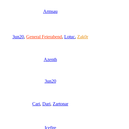
Armsau
3un20
,
General Feierabend
,
Lotuc
,
Zak0r
Azenth
3un20
Cari
,
Dari
,
Zartonar
Icefire