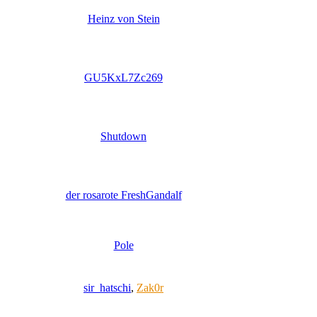
Heinz von Stein
GU5KxL7Zc269
Shutdown
der rosarote FreshGandalf
Pole
sir_hatschi
,
Zak0r