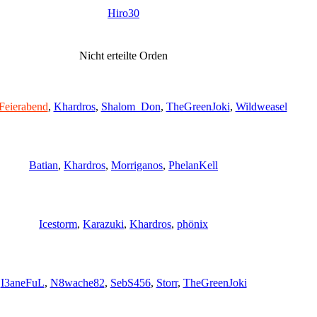
Hiro30
Nicht erteilte Orden
Feierabend
,
Khardros
,
Shalom_Don
,
TheGreenJoki
,
Wildweasel
Batian
,
Khardros
,
Morriganos
,
PhelanKell
Icestorm
,
Karazuki
,
Khardros
,
phönix
I3aneFuL
,
N8wache82
,
SebS456
,
Storr
,
TheGreenJoki