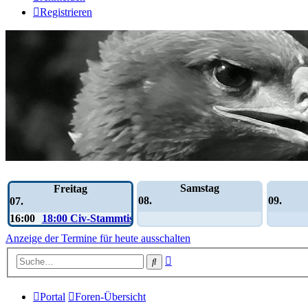
Registrieren
Wochen-Übersicht
Samstag
Freitag
08.
09.
07.
16:00
18:00 Civ-Stammtisch
Anzeige der Termine für heute ausschalten
Erweiterte
Suche
Suche
Portal
Foren-Übersicht