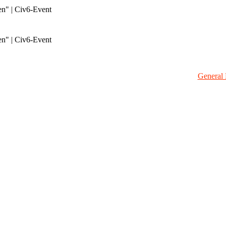
en" | Civ6-Event
en" | Civ6-Event
General 