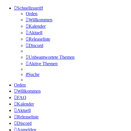
Schnellzugriff
Orden
Willkommen
Kalender
Aktuell
Releaseliste
Discord
Unbeantwortete Themen
Aktive Themen
Suche
Orden
Willkommen
FAQ
Kalender
Aktuell
Releaseliste
Discord
Anmelden