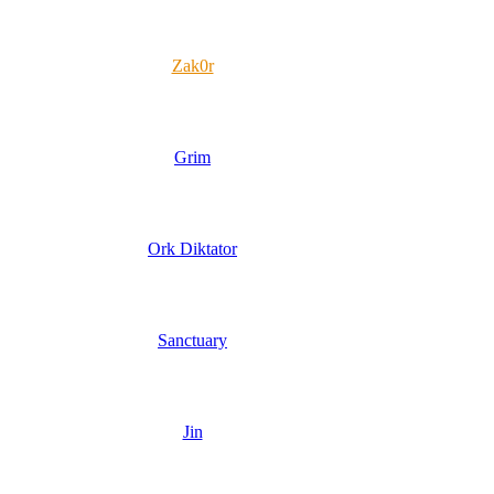
Zak0r
Grim
Ork Diktator
Sanctuary
Jin