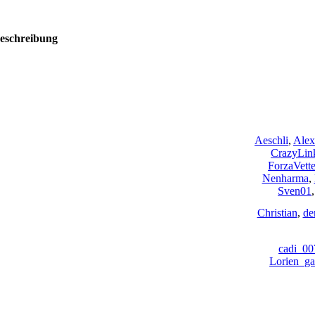
eschreibung
Aeschli
,
Alex
CrazyLin
ForzaVette
Nenharma
,
Sven01
Christian
,
de
cadi_00
Lorien_ga