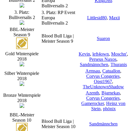
Bulliversalis 2
Europa
KingDiss
Bulliversalis 2
3. Platz:
3. Platz: RP Event
Bulliversalis 2
Europa
Littlesid80
,
Maxii
Bulliversalis 2
BBL-Meister
Season 9
Blood Bull Liga |
Suaron
Meister Season 9
Gold Winterspiele
Kevin
,
left4own
,
Moschn'
,
2018
Perseus Naxos
,
Sandmännchen
,
Thuranis
Armsau
,
Catuallon
,
Silber Winterspiele
Corvus Congeries
,
2018
Opst1967
,
TheUnknownShadow
Azenth
,
Bjarnekas
,
Bronze Winterspiele
Corvus Congeries
,
2018
Gamerocker
,
Heinz von
Stein
,
phönix
BBL-Meister
Season 10
Blood Bull Liga |
Sandmännchen
Meister Season 10