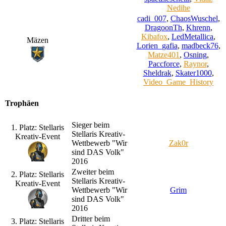
Nedihe
cadi_007
,
ChaosWuschel
,
DragoonTh
,
Khrenn
,
Kibafox
,
LedMetallica
,
Mäzen
Lorien_gafia
,
madbeck76
,
Matze401
,
Osning
,
Paccforce
,
Raynor
,
Sheldrak
,
Skater1000
,
Video_Game_History
Trophäen
Sieger beim
1. Platz: Stellaris
Stellaris Kreativ-
Kreativ-Event
Wettbewerb "Wir
Zak0r
sind DAS Volk"
2016
Zweiter beim
2. Platz: Stellaris
Stellaris Kreativ-
Kreativ-Event
Wettbewerb "Wir
Grim
sind DAS Volk"
2016
Dritter beim
3. Platz: Stellaris