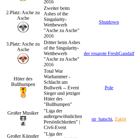
2016
Zweiter beim
2.Platz: Asche zu
Ashes of the
Asche
Singularity-
Shutdown
Wettbewerb
"Asche zu Asche"
2016
Dritter beim Ashes
3.Platz: Asche zu
of the Singularity-
Asche
Wettbewerb
der rosarote FreshGandalf
"Asche zu Asche"
2016
Total War
Warhammer -
Hüter des
Schlacht am
Bullhumpen
Bullwerk -- Event
Pole
Sieger und jetziger
Hüter des
"Bullhumpen"
"Liga der
Großer Musiker
außergewöhnlichen
sir_hatschi
,
Zak0r
Persönlichkeiten" |
Civ6-Event
"Liga der
Großer Künstler