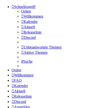
Schnellzugriff
Orden
Willkommen
Kalender
Aktuell
Releaseliste
Discord
Unbeantwortete Themen
Aktive Themen
Suche
Orden
Willkommen
FAQ
Kalender
Aktuell
Releaseliste
Discord
Anmelden