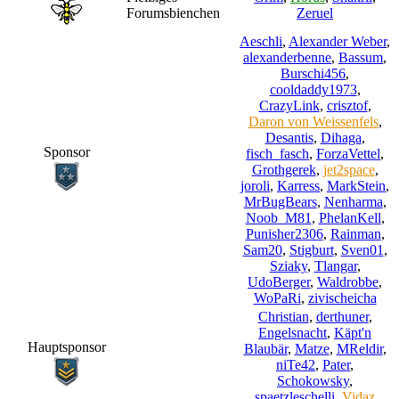
Forumsbienchen
Zeruel
Aeschli
,
Alexander Weber
,
alexanderbenne
,
Bassum
,
Burschi456
,
cooldaddy1973
,
CrazyLink
,
crisztof
,
Daron von Weissenfels
,
Desantis
,
Dihaga
,
Sponsor
fisch_fasch
,
ForzaVettel
,
Grothgerek
,
jet2space
,
joroli
,
Karress
,
MarkStein
,
MrBugBears
,
Nenharma
,
Noob_M81
,
PhelanKell
,
Punisher2306
,
Rainman
,
Sam20
,
Stigburt
,
Sven01
,
Sziaky
,
Tlangar
,
UdoBerger
,
Waldrobbe
,
WoPaRi
,
zivischeicha
Christian
,
derthuner
,
Engelsnacht
,
Käpt'n
Hauptsponsor
Blaubär
,
Matze
,
MReldir
,
niTe42
,
Pater
,
Schokowsky
,
spaetzleschelli
,
Vidaz