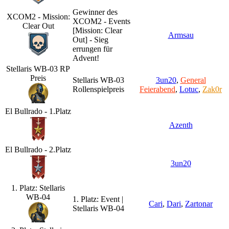
Gewinner des
XCOM2 - Mission:
XCOM2 - Events
Clear Out
[Mission: Clear
Armsau
Out] - Sieg
errungen für
Advent!
Stellaris WB-03 RP
Preis
Stellaris WB-03
3un20
,
General
Rollenspielpreis
Feierabend
,
Lotuc
,
Zak0r
El Bullrado - 1.Platz
Azenth
El Bullrado - 2.Platz
3un20
1. Platz: Stellaris
WB-04
1. Platz: Event |
Cari
,
Dari
,
Zartonar
Stellaris WB-04