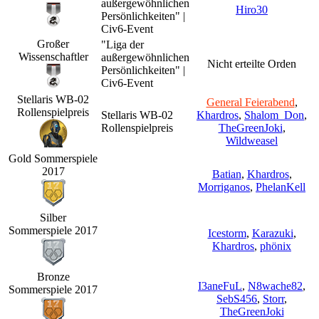
außergewöhnlichen
Hiro30
Persönlichkeiten" |
Civ6-Event
Großer
"Liga der
Wissenschaftler
außergewöhnlichen
Nicht erteilte Orden
Persönlichkeiten" |
Civ6-Event
Stellaris WB-02
General Feierabend
,
Rollenspielpreis
Stellaris WB-02
Khardros
,
Shalom_Don
,
Rollenspielpreis
TheGreenJoki
,
Wildweasel
Gold Sommerspiele
2017
Batian
,
Khardros
,
Morriganos
,
PhelanKell
Silber
Sommerspiele 2017
Icestorm
,
Karazuki
,
Khardros
,
phönix
Bronze
I3aneFuL
,
N8wache82
,
Sommerspiele 2017
SebS456
,
Storr
,
TheGreenJoki