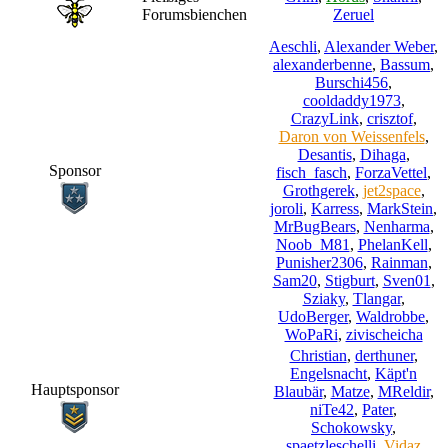
Forumsbienchen
Zeruel
Aeschli
,
Alexander Weber
,
alexanderbenne
,
Bassum
,
Burschi456
,
cooldaddy1973
,
CrazyLink
,
crisztof
,
Daron von Weissenfels
,
Desantis
,
Dihaga
,
Sponsor
fisch_fasch
,
ForzaVettel
,
Grothgerek
,
jet2space
,
joroli
,
Karress
,
MarkStein
,
MrBugBears
,
Nenharma
,
Noob_M81
,
PhelanKell
,
Punisher2306
,
Rainman
,
Sam20
,
Stigburt
,
Sven01
,
Sziaky
,
Tlangar
,
UdoBerger
,
Waldrobbe
,
WoPaRi
,
zivischeicha
Christian
,
derthuner
,
Engelsnacht
,
Käpt'n
Hauptsponsor
Blaubär
,
Matze
,
MReldir
,
niTe42
,
Pater
,
Schokowsky
,
spaetzleschelli
,
Vidaz