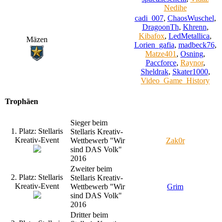
Nedihe
cadi_007
,
ChaosWuschel
,
DragoonTh
,
Khrenn
,
Kibafox
,
LedMetallica
,
Mäzen
Lorien_gafia
,
madbeck76
,
Matze401
,
Osning
,
Paccforce
,
Raynor
,
Sheldrak
,
Skater1000
,
Video_Game_History
Trophäen
Sieger beim
1. Platz: Stellaris
Stellaris Kreativ-
Kreativ-Event
Wettbewerb "Wir
Zak0r
sind DAS Volk"
2016
Zweiter beim
2. Platz: Stellaris
Stellaris Kreativ-
Kreativ-Event
Wettbewerb "Wir
Grim
sind DAS Volk"
2016
Dritter beim