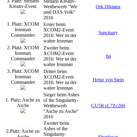
3. Platz: Stellaris
Stellaris Kreativ-
Kreativ-Event
Wettbewerb "Wir
Ork Diktator
sind DAS Volk"
2016
1. Platz: XCOM
Erster beim
Ironman
XCOM2-Event
Sanctuary
Commander
2016: Wer ist der
wahre Ironman
2. Platz: XCOM
Zweiter beim
Ironman
XCOM2-Event
Jin
Commander
2016: Wer ist der
wahre Ironman
3. Platz: XCOM
Dritter beim
Ironman
XCOM2-Event
Heinz von Stein
Commander
2016: Wer ist der
wahre Ironman
Sieger beim Ashes
1. Platz: Asche zu
of the Singularity-
Asche
Wettbewerb
GU5KxL7Zc269
"Asche zu Asche"
2016
Zweiter beim
Ashes of the
2.Platz: Asche zu
Singularity-
Asche
Shutdown