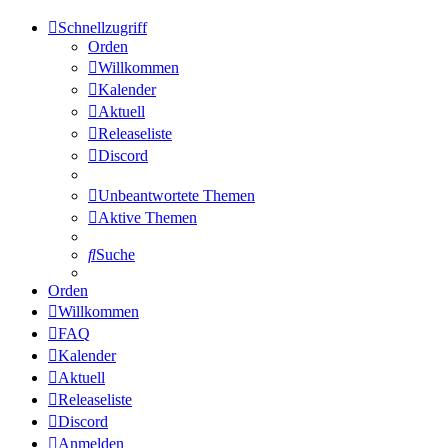
Schnellzugriff
Orden
Willkommen
Kalender
Aktuell
Releaseliste
Discord
Unbeantwortete Themen
Aktive Themen
Suche
Orden
Willkommen
FAQ
Kalender
Aktuell
Releaseliste
Discord
Anmelden