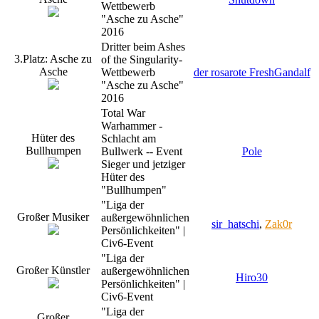
Wettbewerb
"Asche zu Asche"
2016
Dritter beim Ashes
3.Platz: Asche zu
of the Singularity-
Asche
Wettbewerb
der rosarote FreshGandalf
"Asche zu Asche"
2016
Total War
Warhammer -
Hüter des
Schlacht am
Bullhumpen
Bullwerk -- Event
Pole
Sieger und jetziger
Hüter des
"Bullhumpen"
"Liga der
Großer Musiker
außergewöhnlichen
sir_hatschi
,
Zak0r
Persönlichkeiten" |
Civ6-Event
"Liga der
Großer Künstler
außergewöhnlichen
Hiro30
Persönlichkeiten" |
Civ6-Event
"Liga der
Großer