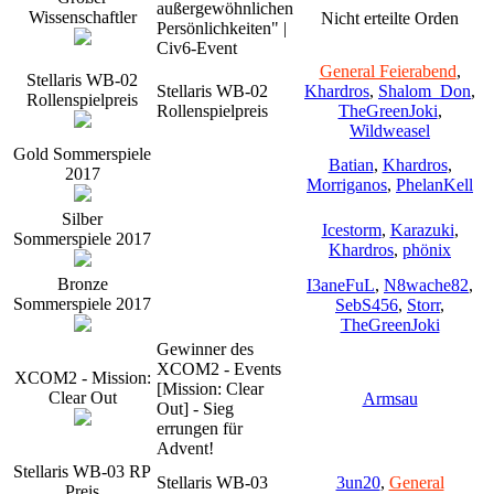
außergewöhnlichen
Wissenschaftler
Nicht erteilte Orden
Persönlichkeiten" |
Civ6-Event
General Feierabend
,
Stellaris WB-02
Stellaris WB-02
Khardros
,
Shalom_Don
,
Rollenspielpreis
Rollenspielpreis
TheGreenJoki
,
Wildweasel
Gold Sommerspiele
Batian
,
Khardros
,
2017
Morriganos
,
PhelanKell
Silber
Icestorm
,
Karazuki
,
Sommerspiele 2017
Khardros
,
phönix
Bronze
I3aneFuL
,
N8wache82
,
Sommerspiele 2017
SebS456
,
Storr
,
TheGreenJoki
Gewinner des
XCOM2 - Events
XCOM2 - Mission:
[Mission: Clear
Clear Out
Armsau
Out] - Sieg
errungen für
Advent!
Stellaris WB-03 RP
Stellaris WB-03
3un20
,
General
Preis