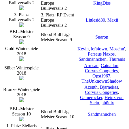
Bulliversalis 2
Europa
KingDiss
Bulliversalis 2
3. Platz:
3. Platz: RP Event
Bulliversalis 2
Europa
Littlesid80
,
Maxii
Bulliversalis 2
BBL-Meister
Blood Bull Liga |
Season 9
Suaron
Meister Season 9
Gold Winterspiele
Kevin
,
left4own
,
Moschn'
,
2018
Perseus Naxos
,
Sandmännchen
,
Thuranis
Armsau
,
Catuallon
,
Silber Winterspiele
Corvus Congeries
,
2018
Opst1967
,
TheUnknownShadow
Azenth
,
Bjarnekas
,
Bronze Winterspiele
Corvus Congeries
,
2018
Gamerocker
,
Heinz von
Stein
,
phönix
BBL-Meister
Blood Bull Liga |
Season 10
Sandmännchen
Meister Season 10
1. Platz: Stellaris
1. Platz: Event |