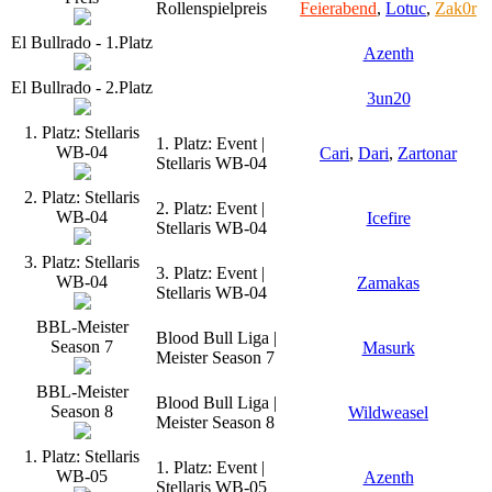
Rollenspielpreis
Feierabend
,
Lotuc
,
Zak0r
El Bullrado - 1.Platz
Azenth
El Bullrado - 2.Platz
3un20
1. Platz: Stellaris
1. Platz: Event |
WB-04
Cari
,
Dari
,
Zartonar
Stellaris WB-04
2. Platz: Stellaris
2. Platz: Event |
WB-04
Icefire
Stellaris WB-04
3. Platz: Stellaris
3. Platz: Event |
WB-04
Zamakas
Stellaris WB-04
BBL-Meister
Blood Bull Liga |
Season 7
Masurk
Meister Season 7
BBL-Meister
Blood Bull Liga |
Season 8
Wildweasel
Meister Season 8
1. Platz: Stellaris
1. Platz: Event |
WB-05
Azenth
Stellaris WB-05