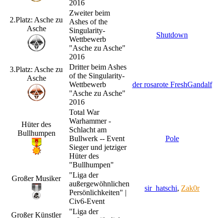
2016
Zweiter beim
2.Platz: Asche zu
Ashes of the
Asche
Singularity-
Shutdown
Wettbewerb
"Asche zu Asche"
2016
Dritter beim Ashes
3.Platz: Asche zu
of the Singularity-
Asche
Wettbewerb
der rosarote FreshGandalf
"Asche zu Asche"
2016
Total War
Warhammer -
Hüter des
Schlacht am
Bullhumpen
Bullwerk -- Event
Pole
Sieger und jetziger
Hüter des
"Bullhumpen"
"Liga der
Großer Musiker
außergewöhnlichen
sir_hatschi
,
Zak0r
Persönlichkeiten" |
Civ6-Event
"Liga der
Großer Künstler