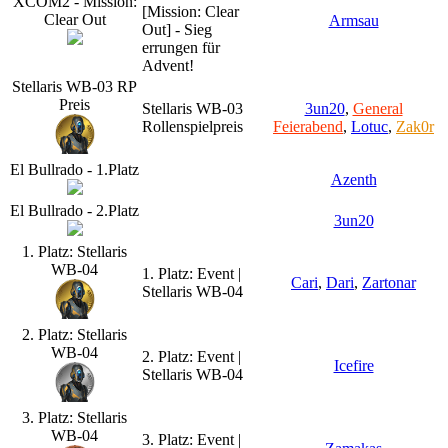
XCOM2 - Mission:
[Mission: Clear
Clear Out
Armsau
Out] - Sieg
errungen für
Advent!
Stellaris WB-03 RP
Preis
Stellaris WB-03
3un20
,
General
Rollenspielpreis
Feierabend
,
Lotuc
,
Zak0r
El Bullrado - 1.Platz
Azenth
El Bullrado - 2.Platz
3un20
1. Platz: Stellaris
WB-04
1. Platz: Event |
Cari
,
Dari
,
Zartonar
Stellaris WB-04
2. Platz: Stellaris
WB-04
2. Platz: Event |
Icefire
Stellaris WB-04
3. Platz: Stellaris
WB-04
3. Platz: Event |