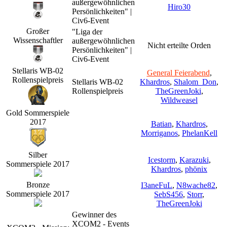
außergewöhnlichen
Hiro30
Persönlichkeiten" |
Civ6-Event
Großer
"Liga der
Wissenschaftler
außergewöhnlichen
Nicht erteilte Orden
Persönlichkeiten" |
Civ6-Event
Stellaris WB-02
General Feierabend
,
Rollenspielpreis
Stellaris WB-02
Khardros
,
Shalom_Don
,
Rollenspielpreis
TheGreenJoki
,
Wildweasel
Gold Sommerspiele
2017
Batian
,
Khardros
,
Morriganos
,
PhelanKell
Silber
Icestorm
,
Karazuki
,
Sommerspiele 2017
Khardros
,
phönix
Bronze
I3aneFuL
,
N8wache82
,
Sommerspiele 2017
SebS456
,
Storr
,
TheGreenJoki
Gewinner des
XCOM2 - Events