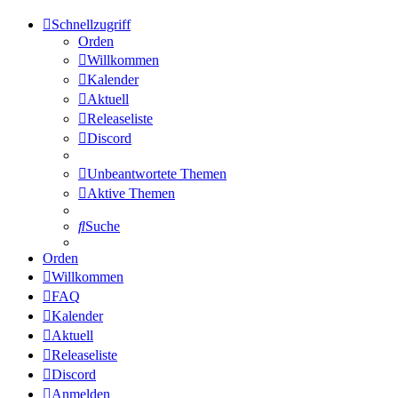
Schnellzugriff
Orden
Willkommen
Kalender
Aktuell
Releaseliste
Discord
Unbeantwortete Themen
Aktive Themen
Suche
Orden
Willkommen
FAQ
Kalender
Aktuell
Releaseliste
Discord
Anmelden