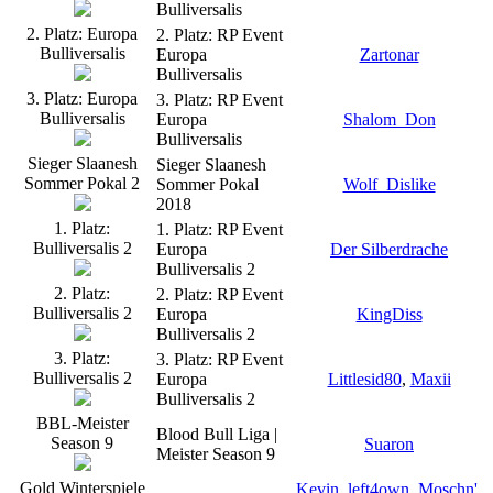
Bulliversalis
2. Platz: Europa
2. Platz: RP Event
Bulliversalis
Europa
Zartonar
Bulliversalis
3. Platz: Europa
3. Platz: RP Event
Bulliversalis
Europa
Shalom_Don
Bulliversalis
Sieger Slaanesh
Sieger Slaanesh
Sommer Pokal 2
Sommer Pokal
Wolf_Dislike
2018
1. Platz:
1. Platz: RP Event
Bulliversalis 2
Europa
Der Silberdrache
Bulliversalis 2
2. Platz:
2. Platz: RP Event
Bulliversalis 2
Europa
KingDiss
Bulliversalis 2
3. Platz:
3. Platz: RP Event
Bulliversalis 2
Europa
Littlesid80
,
Maxii
Bulliversalis 2
BBL-Meister
Blood Bull Liga |
Season 9
Suaron
Meister Season 9
Gold Winterspiele
Kevin
,
left4own
,
Moschn'
,