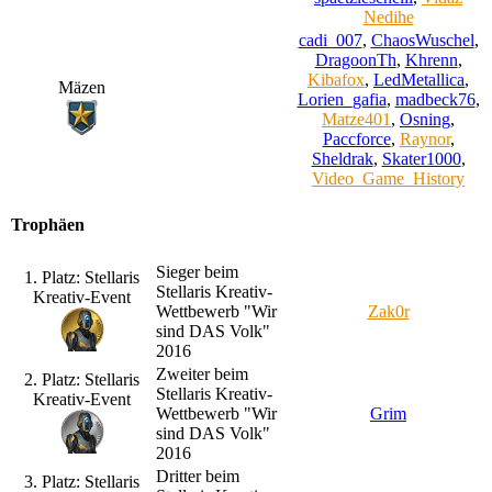
Nedihe
cadi_007
,
ChaosWuschel
,
DragoonTh
,
Khrenn
,
Kibafox
,
LedMetallica
,
Mäzen
Lorien_gafia
,
madbeck76
,
Matze401
,
Osning
,
Paccforce
,
Raynor
,
Sheldrak
,
Skater1000
,
Video_Game_History
Trophäen
Sieger beim
1. Platz: Stellaris
Stellaris Kreativ-
Kreativ-Event
Wettbewerb "Wir
Zak0r
sind DAS Volk"
2016
Zweiter beim
2. Platz: Stellaris
Stellaris Kreativ-
Kreativ-Event
Wettbewerb "Wir
Grim
sind DAS Volk"
2016
Dritter beim
3. Platz: Stellaris