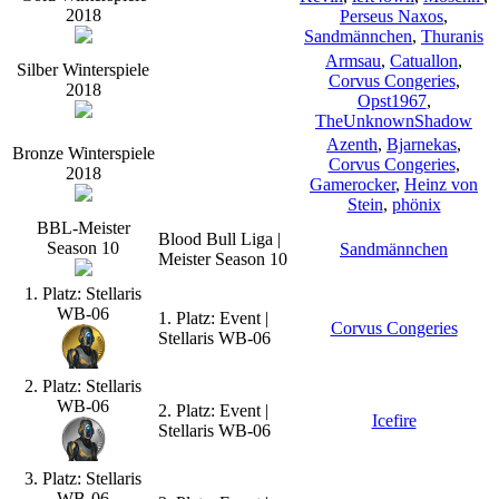
2018
Perseus Naxos
,
Sandmännchen
,
Thuranis
Armsau
,
Catuallon
,
Silber Winterspiele
Corvus Congeries
,
2018
Opst1967
,
TheUnknownShadow
Azenth
,
Bjarnekas
,
Bronze Winterspiele
Corvus Congeries
,
2018
Gamerocker
,
Heinz von
Stein
,
phönix
BBL-Meister
Blood Bull Liga |
Season 10
Sandmännchen
Meister Season 10
1. Platz: Stellaris
WB-06
1. Platz: Event |
Corvus Congeries
Stellaris WB-06
2. Platz: Stellaris
WB-06
2. Platz: Event |
Icefire
Stellaris WB-06
3. Platz: Stellaris
WB-06