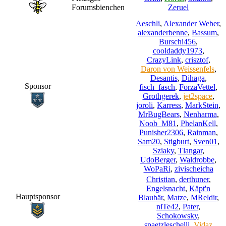
Forumsbienchen
Zeruel
Aeschli
,
Alexander Weber
,
alexanderbenne
,
Bassum
,
Burschi456
,
cooldaddy1973
,
CrazyLink
,
crisztof
,
Daron von Weissenfels
,
Desantis
,
Dihaga
,
Sponsor
fisch_fasch
,
ForzaVettel
,
Grothgerek
,
jet2space
,
joroli
,
Karress
,
MarkStein
,
MrBugBears
,
Nenharma
,
Noob_M81
,
PhelanKell
,
Punisher2306
,
Rainman
,
Sam20
,
Stigburt
,
Sven01
,
Sziaky
,
Tlangar
,
UdoBerger
,
Waldrobbe
,
WoPaRi
,
zivischeicha
Christian
,
derthuner
,
Engelsnacht
,
Käpt'n
Hauptsponsor
Blaubär
,
Matze
,
MReldir
,
niTe42
,
Pater
,
Schokowsky
,
spaetzleschelli
,
Vidaz