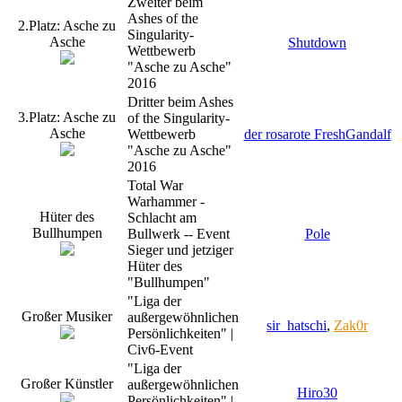
Zweiter beim
Ashes of the
2.Platz: Asche zu
Singularity-
Asche
Shutdown
Wettbewerb
"Asche zu Asche"
2016
Dritter beim Ashes
3.Platz: Asche zu
of the Singularity-
Asche
Wettbewerb
der rosarote FreshGandalf
"Asche zu Asche"
2016
Total War
Warhammer -
Hüter des
Schlacht am
Bullhumpen
Bullwerk -- Event
Pole
Sieger und jetziger
Hüter des
"Bullhumpen"
"Liga der
Großer Musiker
außergewöhnlichen
sir_hatschi
,
Zak0r
Persönlichkeiten" |
Civ6-Event
"Liga der
Großer Künstler
außergewöhnlichen
Hiro30
Persönlichkeiten" |