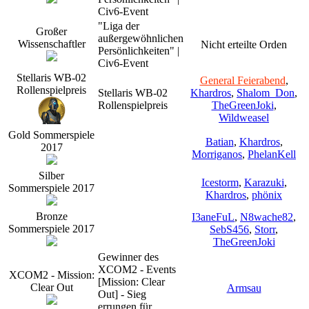
Civ6-Event
"Liga der
Großer
außergewöhnlichen
Wissenschaftler
Nicht erteilte Orden
Persönlichkeiten" |
Civ6-Event
Stellaris WB-02
General Feierabend
,
Rollenspielpreis
Stellaris WB-02
Khardros
,
Shalom_Don
,
Rollenspielpreis
TheGreenJoki
,
Wildweasel
Gold Sommerspiele
Batian
,
Khardros
,
2017
Morriganos
,
PhelanKell
Silber
Icestorm
,
Karazuki
,
Sommerspiele 2017
Khardros
,
phönix
Bronze
I3aneFuL
,
N8wache82
,
Sommerspiele 2017
SebS456
,
Storr
,
TheGreenJoki
Gewinner des
XCOM2 - Events
XCOM2 - Mission:
[Mission: Clear
Clear Out
Armsau
Out] - Sieg
errungen für