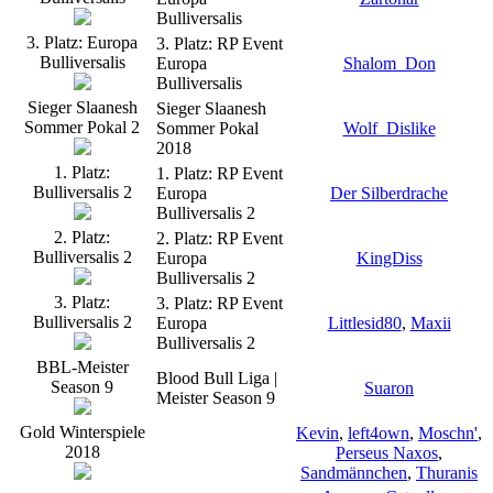
Bulliversalis
3. Platz: Europa
3. Platz: RP Event
Bulliversalis
Europa
Shalom_Don
Bulliversalis
Sieger Slaanesh
Sieger Slaanesh
Sommer Pokal 2
Sommer Pokal
Wolf_Dislike
2018
1. Platz:
1. Platz: RP Event
Bulliversalis 2
Europa
Der Silberdrache
Bulliversalis 2
2. Platz:
2. Platz: RP Event
Bulliversalis 2
Europa
KingDiss
Bulliversalis 2
3. Platz:
3. Platz: RP Event
Bulliversalis 2
Europa
Littlesid80
,
Maxii
Bulliversalis 2
BBL-Meister
Blood Bull Liga |
Season 9
Suaron
Meister Season 9
Gold Winterspiele
Kevin
,
left4own
,
Moschn'
,
2018
Perseus Naxos
,
Sandmännchen
,
Thuranis