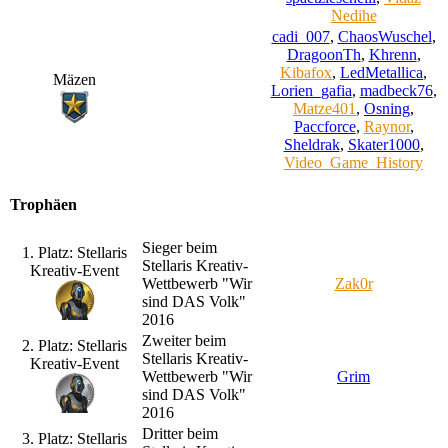
Nedihe
cadi_007
,
ChaosWuschel
,
DragoonTh
,
Khrenn
,
Kibafox
,
LedMetallica
,
Mäzen
Lorien_gafia
,
madbeck76
,
Matze401
,
Osning
,
Paccforce
,
Raynor
,
Sheldrak
,
Skater1000
,
Video_Game_History
Trophäen
Sieger beim
1. Platz: Stellaris
Stellaris Kreativ-
Kreativ-Event
Wettbewerb "Wir
Zak0r
sind DAS Volk"
2016
Zweiter beim
2. Platz: Stellaris
Stellaris Kreativ-
Kreativ-Event
Wettbewerb "Wir
Grim
sind DAS Volk"
2016
Dritter beim
3. Platz: Stellaris