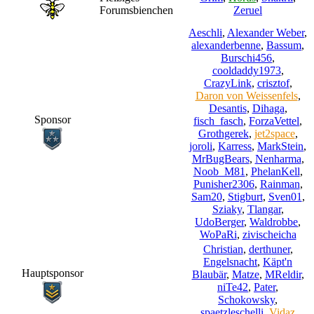
Forumsbienchen
Zeruel
Aeschli
,
Alexander Weber
,
alexanderbenne
,
Bassum
,
Burschi456
,
cooldaddy1973
,
CrazyLink
,
crisztof
,
Daron von Weissenfels
,
Desantis
,
Dihaga
,
Sponsor
fisch_fasch
,
ForzaVettel
,
Grothgerek
,
jet2space
,
joroli
,
Karress
,
MarkStein
,
MrBugBears
,
Nenharma
,
Noob_M81
,
PhelanKell
,
Punisher2306
,
Rainman
,
Sam20
,
Stigburt
,
Sven01
,
Sziaky
,
Tlangar
,
UdoBerger
,
Waldrobbe
,
WoPaRi
,
zivischeicha
Christian
,
derthuner
,
Engelsnacht
,
Käpt'n
Hauptsponsor
Blaubär
,
Matze
,
MReldir
,
niTe42
,
Pater
,
Schokowsky
,
spaetzleschelli
,
Vidaz