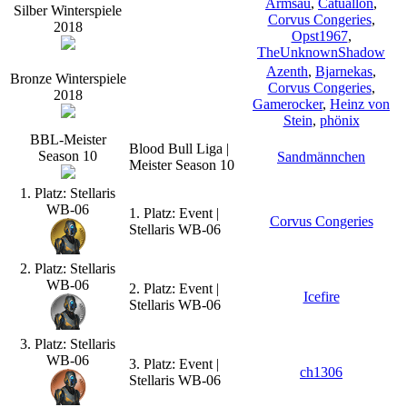
Armsau
,
Catuallon
,
Silber Winterspiele
Corvus Congeries
,
2018
Opst1967
,
TheUnknownShadow
Azenth
,
Bjarnekas
,
Bronze Winterspiele
Corvus Congeries
,
2018
Gamerocker
,
Heinz von
Stein
,
phönix
BBL-Meister
Blood Bull Liga |
Season 10
Sandmännchen
Meister Season 10
1. Platz: Stellaris
WB-06
1. Platz: Event |
Corvus Congeries
Stellaris WB-06
2. Platz: Stellaris
WB-06
2. Platz: Event |
Icefire
Stellaris WB-06
3. Platz: Stellaris
WB-06
3. Platz: Event |
ch1306
Stellaris WB-06