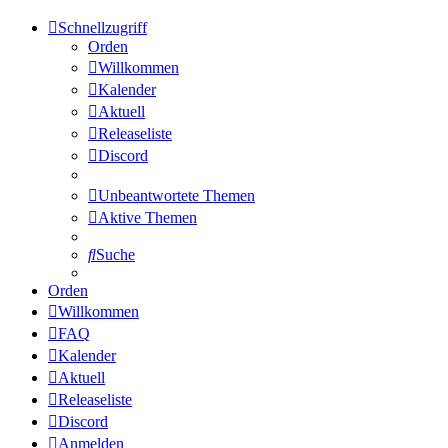
Schnellzugriff
Orden
Willkommen
Kalender
Aktuell
Releaseliste
Discord
Unbeantwortete Themen
Aktive Themen
Suche
Orden
Willkommen
FAQ
Kalender
Aktuell
Releaseliste
Discord
Anmelden