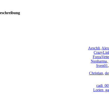
eschreibung
Aeschli
,
Alex
CrazyLin
ForzaVette
Nenharma
,
Sven01
Christian
,
de
cadi_00
Lorien_ga