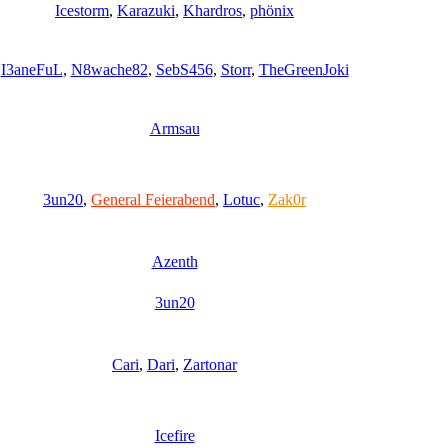
Icestorm
,
Karazuki
,
Khardros
,
phönix
I3aneFuL
,
N8wache82
,
SebS456
,
Storr
,
TheGreenJoki
Armsau
3un20
,
General Feierabend
,
Lotuc
,
Zak0r
Azenth
3un20
Cari
,
Dari
,
Zartonar
Icefire