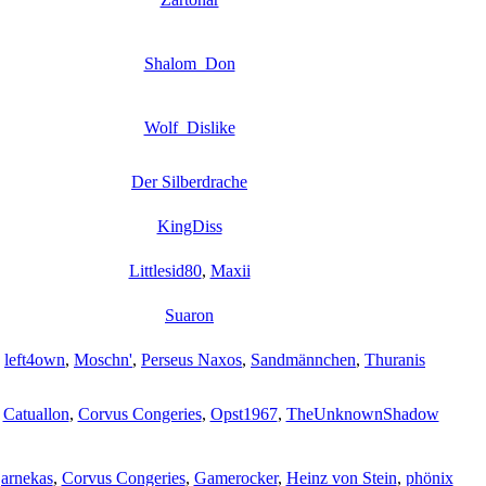
Shalom_Don
Wolf_Dislike
Der Silberdrache
KingDiss
Littlesid80
,
Maxii
Suaron
,
left4own
,
Moschn'
,
Perseus Naxos
,
Sandmännchen
,
Thuranis
,
Catuallon
,
Corvus Congeries
,
Opst1967
,
TheUnknownShadow
arnekas
,
Corvus Congeries
,
Gamerocker
,
Heinz von Stein
,
phönix