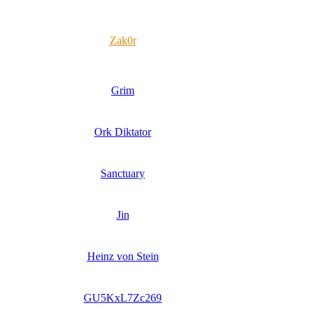
Zak0r
Grim
Ork Diktator
Sanctuary
Jin
Heinz von Stein
GU5KxL7Zc269