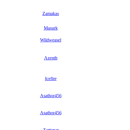
Zamakas
Masurk
Wildweasel
Azenth
Icefire
Asathor456
Asathor456
Zartonar