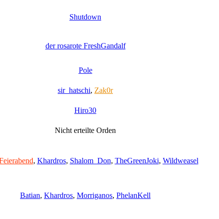
Shutdown
der rosarote FreshGandalf
Pole
sir_hatschi
,
Zak0r
Hiro30
Nicht erteilte Orden
Feierabend
,
Khardros
,
Shalom_Don
,
TheGreenJoki
,
Wildweasel
Batian
,
Khardros
,
Morriganos
,
PhelanKell