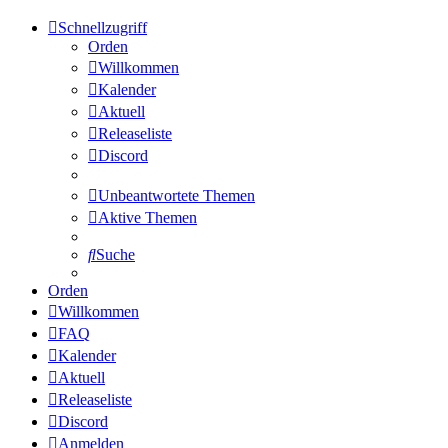
Schnellzugriff
Orden
Willkommen
Kalender
Aktuell
Releaseliste
Discord
Unbeantwortete Themen
Aktive Themen
Suche
Orden
Willkommen
FAQ
Kalender
Aktuell
Releaseliste
Discord
Anmelden