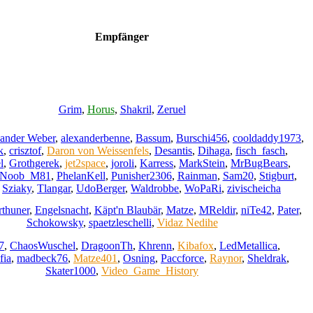
Empfänger
Grim
,
Horus
,
Shakril
,
Zeruel
ander Weber
,
alexanderbenne
,
Bassum
,
Burschi456
,
cooldaddy1973
,
k
,
crisztof
,
Daron von Weissenfels
,
Desantis
,
Dihaga
,
fisch_fasch
,
l
,
Grothgerek
,
jet2space
,
joroli
,
Karress
,
MarkStein
,
MrBugBears
,
Noob_M81
,
PhelanKell
,
Punisher2306
,
Rainman
,
Sam20
,
Stigburt
,
,
Sziaky
,
Tlangar
,
UdoBerger
,
Waldrobbe
,
WoPaRi
,
zivischeicha
rthuner
,
Engelsnacht
,
Käpt'n Blaubär
,
Matze
,
MReldir
,
niTe42
,
Pater
,
Schokowsky
,
spaetzleschelli
,
Vidaz Nedihe
7
,
ChaosWuschel
,
DragoonTh
,
Khrenn
,
Kibafox
,
LedMetallica
,
fia
,
madbeck76
,
Matze401
,
Osning
,
Paccforce
,
Raynor
,
Sheldrak
,
Skater1000
,
Video_Game_History