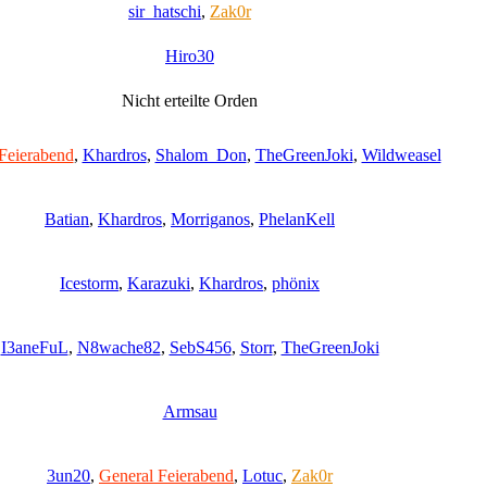
sir_hatschi
,
Zak0r
Hiro30
Nicht erteilte Orden
Feierabend
,
Khardros
,
Shalom_Don
,
TheGreenJoki
,
Wildweasel
Batian
,
Khardros
,
Morriganos
,
PhelanKell
Icestorm
,
Karazuki
,
Khardros
,
phönix
I3aneFuL
,
N8wache82
,
SebS456
,
Storr
,
TheGreenJoki
Armsau
3un20
,
General Feierabend
,
Lotuc
,
Zak0r