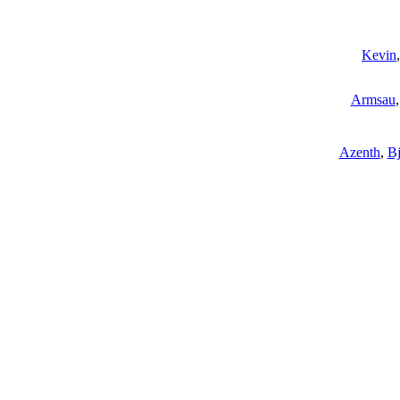
Kevin
Armsau
Azenth
,
Bj