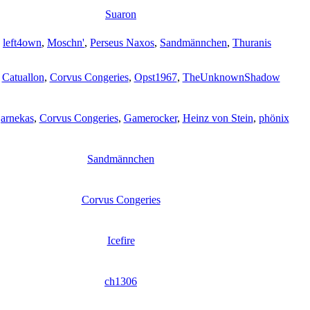
Suaron
,
left4own
,
Moschn'
,
Perseus Naxos
,
Sandmännchen
,
Thuranis
,
Catuallon
,
Corvus Congeries
,
Opst1967
,
TheUnknownShadow
arnekas
,
Corvus Congeries
,
Gamerocker
,
Heinz von Stein
,
phönix
Sandmännchen
Corvus Congeries
Icefire
ch1306