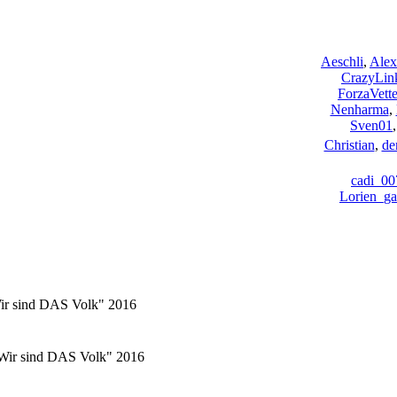
Aeschli
,
Alex
CrazyLin
ForzaVette
Nenharma
,
Sven01
Christian
,
de
cadi_00
Lorien_ga
Wir sind DAS Volk" 2016
 "Wir sind DAS Volk" 2016