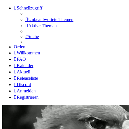
Schnellzugriff
Unbeantwortete Themen
Aktive Themen
Suche
Orden
Willkommen
FAQ
Kalender
Aktuell
Releaseliste
Discord
Anmelden
Registrieren