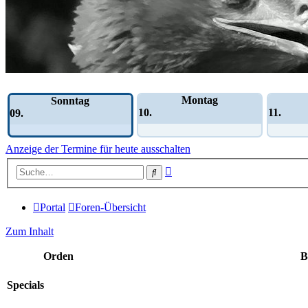
Wochen-Übersicht
Montag
Sonntag
10.
11.
09.
Anzeige der Termine für heute ausschalten
Erweiterte
Suche
Suche
Portal
Foren-Übersicht
Zum Inhalt
Orden
B
Specials