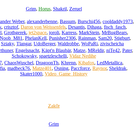
Grim
,
Horus
,
Shakril
,
Zeruel
ander Weber
,
alexanderbenne
,
Bassum
,
Burschi456
,
cooldaddy1973
,
k
,
crisztof
,
Daron von Weissenfels
,
Desantis
,
Dihaga
,
fisch_fasch
,
l
,
Grothgerek
,
jet2space
,
joroli
,
Karress
,
MarkStein
,
MrBugBears
,
Noob_M81
,
PhelanKell
,
Punisher2306
,
Rainman
,
Sam20
,
Stigburt
,
,
Sziaky
,
Tlangar
,
UdoBerger
,
Waldrobbe
,
WoPaRi
,
zivischeicha
rthuner
,
Engelsnacht
,
Käpt'n Blaubär
,
Matze
,
MReldir
,
niTe42
,
Pater
,
Schokowsky
,
spaetzleschelli
,
Vidaz Nedihe
7
,
ChaosWuschel
,
DragoonTh
,
Khrenn
,
Kibafox
,
LedMetallica
,
fia
,
madbeck76
,
Matze401
,
Osning
,
Paccforce
,
Raynor
,
Sheldrak
,
Skater1000
,
Video_Game_History
Zak0r
Grim