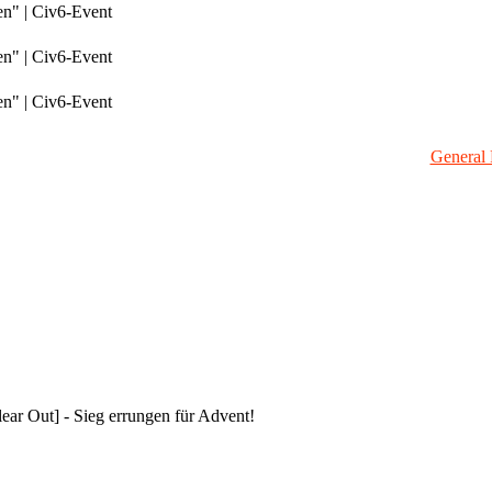
en" | Civ6-Event
en" | Civ6-Event
en" | Civ6-Event
General 
ar Out] - Sieg errungen für Advent!