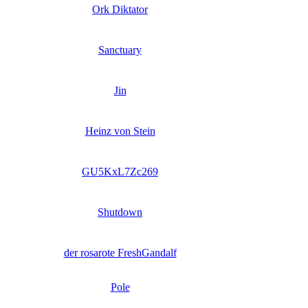
Ork Diktator
Sanctuary
Jin
Heinz von Stein
GU5KxL7Zc269
Shutdown
der rosarote FreshGandalf
Pole