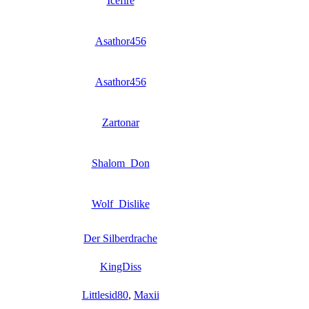
Icefire
Asathor456
Asathor456
Zartonar
Shalom_Don
Wolf_Dislike
Der Silberdrache
KingDiss
Littlesid80
,
Maxii