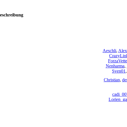
eschreibung
Aeschli
,
Alex
CrazyLin
ForzaVette
Nenharma
,
Sven01
Christian
,
de
cadi_00
Lorien_ga