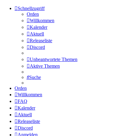
Schnellzugriff
Orden
Willkommen
Kalender
Aktuell
Releaseliste
Discord
Unbeantwortete Themen
Aktive Themen
Suche
Orden
Willkommen
FAQ
Kalender
Aktuell
Releaseliste
Discord
Anmelden