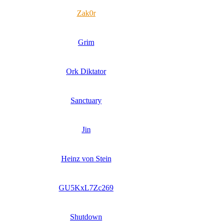
Zak0r
Grim
Ork Diktator
Sanctuary
Jin
Heinz von Stein
GU5KxL7Zc269
Shutdown