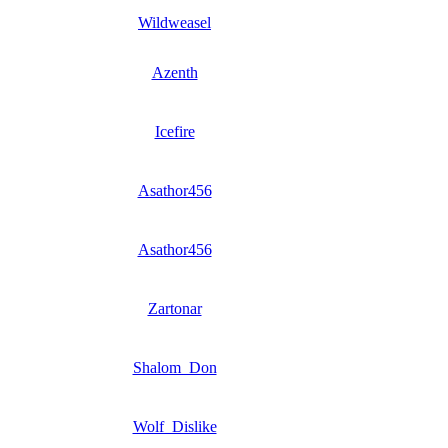
Wildweasel
Azenth
Icefire
Asathor456
Asathor456
Zartonar
Shalom_Don
Wolf_Dislike