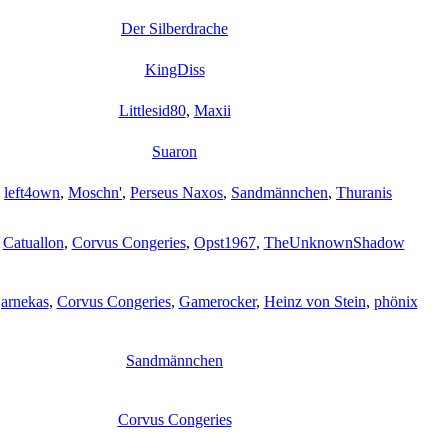
Der Silberdrache
KingDiss
Littlesid80
,
Maxii
Suaron
,
left4own
,
Moschn'
,
Perseus Naxos
,
Sandmännchen
,
Thuranis
,
Catuallon
,
Corvus Congeries
,
Opst1967
,
TheUnknownShadow
arnekas
,
Corvus Congeries
,
Gamerocker
,
Heinz von Stein
,
phönix
Sandmännchen
Corvus Congeries