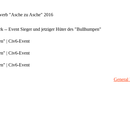
bewerb "Asche zu Asche" 2016
 -- Event Sieger und jetziger Hüter des "Bullhumpen"
en" | Civ6-Event
en" | Civ6-Event
en" | Civ6-Event
General 