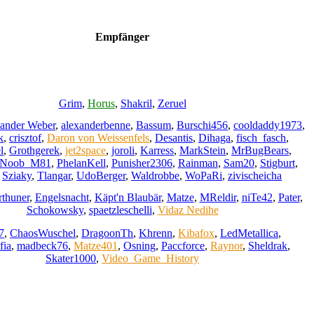
Empfänger
Grim
,
Horus
,
Shakril
,
Zeruel
ander Weber
,
alexanderbenne
,
Bassum
,
Burschi456
,
cooldaddy1973
,
k
,
crisztof
,
Daron von Weissenfels
,
Desantis
,
Dihaga
,
fisch_fasch
,
l
,
Grothgerek
,
jet2space
,
joroli
,
Karress
,
MarkStein
,
MrBugBears
,
Noob_M81
,
PhelanKell
,
Punisher2306
,
Rainman
,
Sam20
,
Stigburt
,
,
Sziaky
,
Tlangar
,
UdoBerger
,
Waldrobbe
,
WoPaRi
,
zivischeicha
rthuner
,
Engelsnacht
,
Käpt'n Blaubär
,
Matze
,
MReldir
,
niTe42
,
Pater
,
Schokowsky
,
spaetzleschelli
,
Vidaz Nedihe
7
,
ChaosWuschel
,
DragoonTh
,
Khrenn
,
Kibafox
,
LedMetallica
,
fia
,
madbeck76
,
Matze401
,
Osning
,
Paccforce
,
Raynor
,
Sheldrak
,
Skater1000
,
Video_Game_History