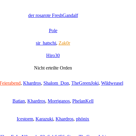
der rosarote FreshGandalf
Pole
sir_hatschi
,
Zak0r
Hiro30
Nicht erteilte Orden
Feierabend
,
Khardros
,
Shalom_Don
,
TheGreenJoki
,
Wildweasel
Batian
,
Khardros
,
Morriganos
,
PhelanKell
Icestorm
,
Karazuki
,
Khardros
,
phönix