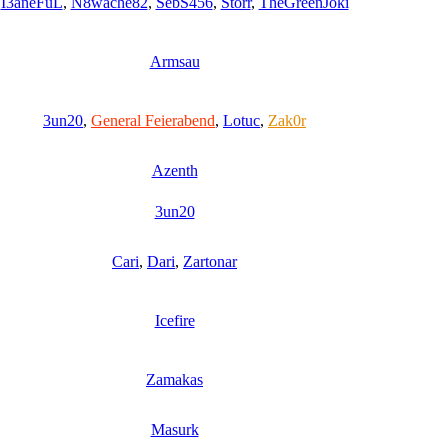
I3aneFuL
,
N8wache82
,
SebS456
,
Storr
,
TheGreenJoki
Armsau
3un20
,
General Feierabend
,
Lotuc
,
Zak0r
Azenth
3un20
Cari
,
Dari
,
Zartonar
Icefire
Zamakas
Masurk