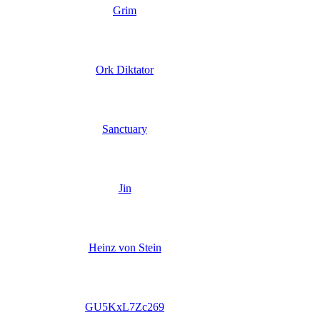
Grim
Ork Diktator
Sanctuary
Jin
Heinz von Stein
GU5KxL7Zc269