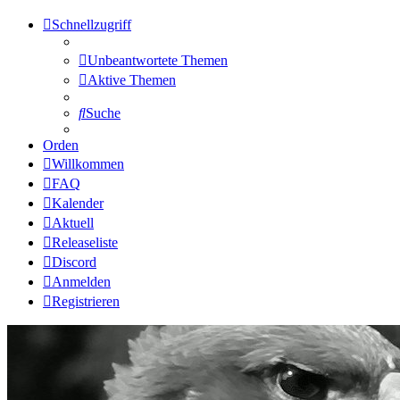
Schnellzugriff
Unbeantwortete Themen
Aktive Themen
Suche
Orden
Willkommen
FAQ
Kalender
Aktuell
Releaseliste
Discord
Anmelden
Registrieren