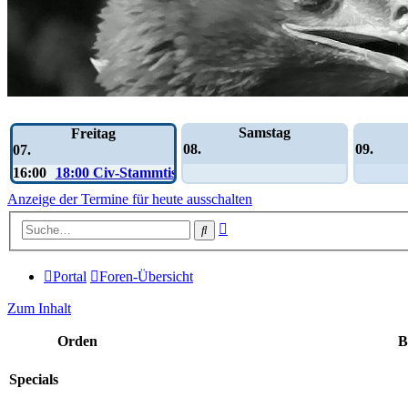
Wochen-Übersicht
Samstag
Freitag
08.
09.
07.
16:00
18:00 Civ-Stammtisch
Anzeige der Termine für heute ausschalten
Erweiterte
Suche
Suche
Portal
Foren-Übersicht
Zum Inhalt
Orden
B
Specials