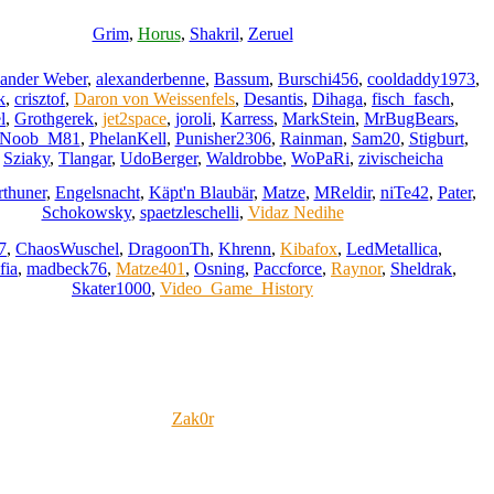
Grim
,
Horus
,
Shakril
,
Zeruel
ander Weber
,
alexanderbenne
,
Bassum
,
Burschi456
,
cooldaddy1973
,
k
,
crisztof
,
Daron von Weissenfels
,
Desantis
,
Dihaga
,
fisch_fasch
,
l
,
Grothgerek
,
jet2space
,
joroli
,
Karress
,
MarkStein
,
MrBugBears
,
Noob_M81
,
PhelanKell
,
Punisher2306
,
Rainman
,
Sam20
,
Stigburt
,
,
Sziaky
,
Tlangar
,
UdoBerger
,
Waldrobbe
,
WoPaRi
,
zivischeicha
rthuner
,
Engelsnacht
,
Käpt'n Blaubär
,
Matze
,
MReldir
,
niTe42
,
Pater
,
Schokowsky
,
spaetzleschelli
,
Vidaz Nedihe
7
,
ChaosWuschel
,
DragoonTh
,
Khrenn
,
Kibafox
,
LedMetallica
,
fia
,
madbeck76
,
Matze401
,
Osning
,
Paccforce
,
Raynor
,
Sheldrak
,
Skater1000
,
Video_Game_History
Zak0r