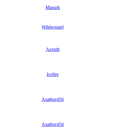
Masurk
Wildweasel
Azenth
Icefire
Asathor456
Asathor456