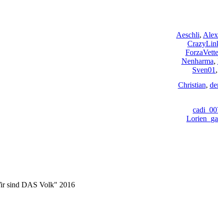
Aeschli
,
Alex
CrazyLin
ForzaVette
Nenharma
,
Sven01
Christian
,
de
cadi_00
Lorien_ga
Wir sind DAS Volk" 2016