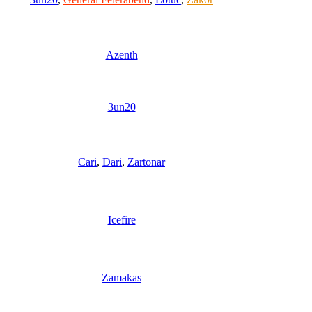
Azenth
3un20
Cari
,
Dari
,
Zartonar
Icefire
Zamakas