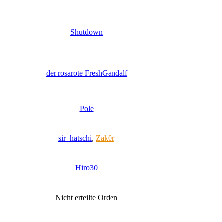
Shutdown
der rosarote FreshGandalf
Pole
sir_hatschi
,
Zak0r
Hiro30
Nicht erteilte Orden