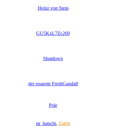
Heinz von Stein
GU5KxL7Zc269
Shutdown
der rosarote FreshGandalf
Pole
sir_hatschi
,
Zak0r