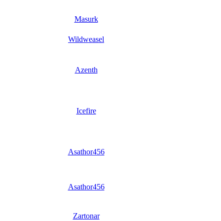
Masurk
Wildweasel
Azenth
Icefire
Asathor456
Asathor456
Zartonar