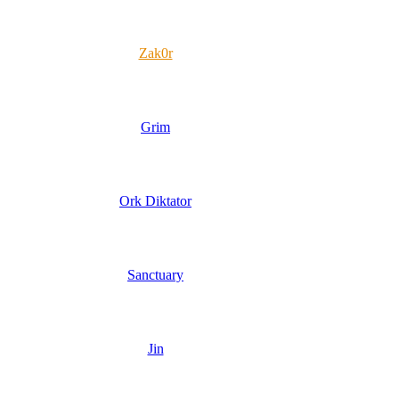
Zak0r
Grim
Ork Diktator
Sanctuary
Jin