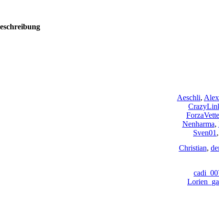
eschreibung
Aeschli
,
Alex
CrazyLin
ForzaVette
Nenharma
,
Sven01
Christian
,
de
cadi_00
Lorien_ga