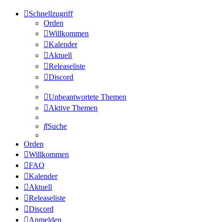
Schnellzugriff
Orden
Willkommen
Kalender
Aktuell
Releaseliste
Discord
Unbeantwortete Themen
Aktive Themen
Suche
Orden
Willkommen
FAQ
Kalender
Aktuell
Releaseliste
Discord
Anmelden