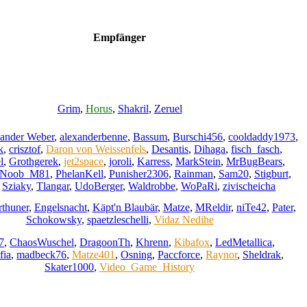
Empfänger
Grim
,
Horus
,
Shakril
,
Zeruel
ander Weber
,
alexanderbenne
,
Bassum
,
Burschi456
,
cooldaddy1973
,
k
,
crisztof
,
Daron von Weissenfels
,
Desantis
,
Dihaga
,
fisch_fasch
,
l
,
Grothgerek
,
jet2space
,
joroli
,
Karress
,
MarkStein
,
MrBugBears
,
Noob_M81
,
PhelanKell
,
Punisher2306
,
Rainman
,
Sam20
,
Stigburt
,
,
Sziaky
,
Tlangar
,
UdoBerger
,
Waldrobbe
,
WoPaRi
,
zivischeicha
rthuner
,
Engelsnacht
,
Käpt'n Blaubär
,
Matze
,
MReldir
,
niTe42
,
Pater
,
Schokowsky
,
spaetzleschelli
,
Vidaz Nedihe
7
,
ChaosWuschel
,
DragoonTh
,
Khrenn
,
Kibafox
,
LedMetallica
,
fia
,
madbeck76
,
Matze401
,
Osning
,
Paccforce
,
Raynor
,
Sheldrak
,
Skater1000
,
Video_Game_History