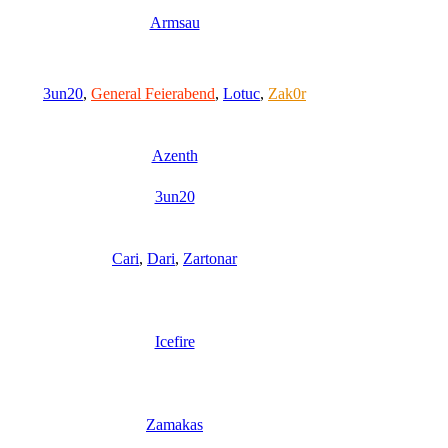
Armsau
3un20
,
General Feierabend
,
Lotuc
,
Zak0r
Azenth
3un20
Cari
,
Dari
,
Zartonar
Icefire
Zamakas