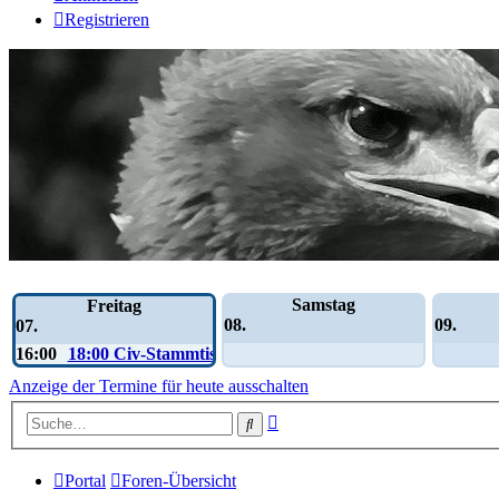
Registrieren
Wochen-Übersicht
Samstag
Freitag
08.
09.
07.
16:00
18:00 Civ-Stammtisch
Anzeige der Termine für heute ausschalten
Erweiterte
Suche
Suche
Portal
Foren-Übersicht