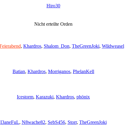
Hiro30
Nicht erteilte Orden
Feierabend
,
Khardros
,
Shalom_Don
,
TheGreenJoki
,
Wildweasel
Batian
,
Khardros
,
Morriganos
,
PhelanKell
Icestorm
,
Karazuki
,
Khardros
,
phönix
I3aneFuL
,
N8wache82
,
SebS456
,
Storr
,
TheGreenJoki