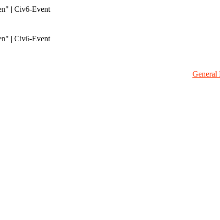
en" | Civ6-Event
en" | Civ6-Event
General 