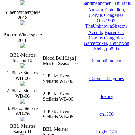
Sandmännchen
,
Thuranis
Armsau
,
Catuallon
,
Silber Winterspiele
Corvus Congeries
,
2018
Opst1967
,
TheUnknownShadow
Azenth
,
Bjarnekas
,
Bronze Winterspiele
Corvus Congeries
,
2018
Gamerocker
,
Heinz von
Stein
,
phönix
BBL-Meister
Blood Bull Liga |
Season 10
Sandmännchen
Meister Season 10
1. Platz: Stellaris
1. Platz: Event |
WB-06
Corvus Congeries
Stellaris WB-06
2. Platz: Stellaris
2. Platz: Event |
WB-06
Icefire
Stellaris WB-06
3. Platz: Stellaris
3. Platz: Event |
WB-06
ch1306
Stellaris WB-06
BBL-Meister
BBL-Meister
Saison 11
Legion144
Saison 11