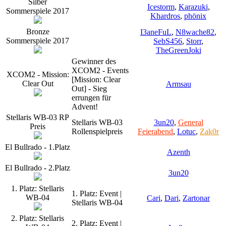
Silber
Icestorm
,
Karazuki
,
Sommerspiele 2017
Khardros
,
phönix
Bronze
I3aneFuL
,
N8wache82
,
Sommerspiele 2017
SebS456
,
Storr
,
TheGreenJoki
Gewinner des
XCOM2 - Events
XCOM2 - Mission:
[Mission: Clear
Clear Out
Armsau
Out] - Sieg
errungen für
Advent!
Stellaris WB-03 RP
Stellaris WB-03
3un20
,
General
Preis
Rollenspielpreis
Feierabend
,
Lotuc
,
Zak0r
El Bullrado - 1.Platz
Azenth
El Bullrado - 2.Platz
3un20
1. Platz: Stellaris
1. Platz: Event |
WB-04
Cari
,
Dari
,
Zartonar
Stellaris WB-04
2. Platz: Stellaris
2. Platz: Event |