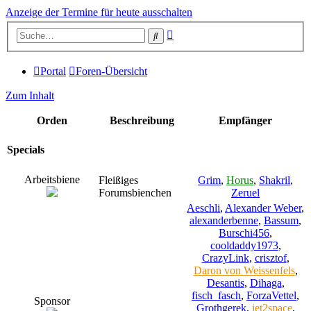
Anzeige der Termine für heute ausschalten
Erweiterte
Suche
Suche
Portal
Foren-Übersicht
Zum Inhalt
Orden
Beschreibung
Empfänger
Specials
Arbeitsbiene
Fleißiges
Grim
,
Horus
,
Shakril
,
Forumsbienchen
Zeruel
Aeschli
,
Alexander Weber
,
alexanderbenne
,
Bassum
,
Burschi456
,
cooldaddy1973
,
CrazyLink
,
crisztof
,
Daron von Weissenfels
,
Desantis
,
Dihaga
,
fisch_fasch
,
ForzaVettel
,
Sponsor
Grothgerek
,
jet2space
,