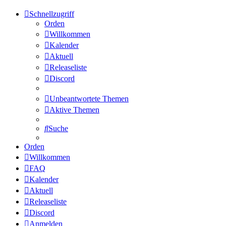
Schnellzugriff
Orden
Willkommen
Kalender
Aktuell
Releaseliste
Discord
Unbeantwortete Themen
Aktive Themen
Suche
Orden
Willkommen
FAQ
Kalender
Aktuell
Releaseliste
Discord
Anmelden