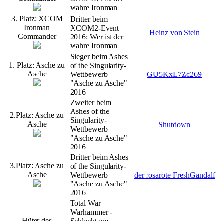
wahre Ironman
3. Platz: XCOM
Dritter beim
Ironman
XCOM2-Event
Heinz von Stein
Commander
2016: Wer ist der
wahre Ironman
Sieger beim Ashes
1. Platz: Asche zu
of the Singularity-
Asche
Wettbewerb
GU5KxL7Zc269
"Asche zu Asche"
2016
Zweiter beim
Ashes of the
2.Platz: Asche zu
Singularity-
Asche
Shutdown
Wettbewerb
"Asche zu Asche"
2016
Dritter beim Ashes
3.Platz: Asche zu
of the Singularity-
Asche
Wettbewerb
der rosarote FreshGandalf
"Asche zu Asche"
2016
Total War
Warhammer -
Hüter des
Schlacht am