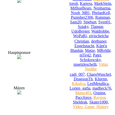
joroli
,
Karress
,
MarkStein
,
MrBugBears
,
Nenharma
,
Noob_M81
,
PhelanKell
,
Punisher2306
,
Rainman
,
Sam20
,
Stigburt
,
Sven01
,
Sziaky
,
Tlangar
,
UdoBerger
,
Waldrobbe
,
WoPaRi
,
zivischeicha
Christian
,
derthuner
,
Engelsnacht
,
Käpt'n
Blaubär
,
Matze
,
MReldir
,
Hauptsponsor
niTe42
,
Pater
,
Schokowsky
,
spaetzleschelli
,
Vidaz
Nedihe
cadi_007
,
ChaosWuschel
,
DragoonTh
,
Khrenn
,
Kibafox
,
LedMetallica
,
Mäzen
Lorien_gafia
,
madbeck76
,
Matze401
,
Osning
,
Paccforce
,
Raynor
,
Sheldrak
,
Skater1000
,
Video_Game_History