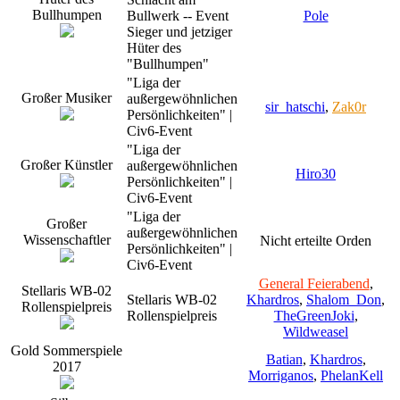
Bullhumpen
Bullwerk -- Event
Pole
Sieger und jetziger
Hüter des
"Bullhumpen"
"Liga der
Großer Musiker
außergewöhnlichen
sir_hatschi
,
Zak0r
Persönlichkeiten" |
Civ6-Event
"Liga der
Großer Künstler
außergewöhnlichen
Hiro30
Persönlichkeiten" |
Civ6-Event
"Liga der
Großer
außergewöhnlichen
Wissenschaftler
Nicht erteilte Orden
Persönlichkeiten" |
Civ6-Event
General Feierabend
,
Stellaris WB-02
Stellaris WB-02
Khardros
,
Shalom_Don
,
Rollenspielpreis
Rollenspielpreis
TheGreenJoki
,
Wildweasel
Gold Sommerspiele
Batian
,
Khardros
,
2017
Morriganos
,
PhelanKell