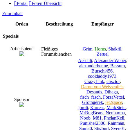
Portal
Foren-Übersicht
Zum Inhalt
Orden
Beschreibung
Empfänger
Specials
Arbeitsbiene
Fleißiges
Grim
,
Horus
,
Shakril
,
Forumsbienchen
Zeruel
Aeschli
,
Alexander Weber
,
alexanderbenne
,
Bassum
,
Burschi456
,
cooldaddy1973
,
CrazyLink
,
crisztof
,
Daron von Weissenfels
,
Desantis
,
Dihaga
,
fisch_fasch
,
ForzaVettel
,
Sponsor
Grothgerek
,
jet2space
,
joroli
,
Karress
,
MarkStein
,
MrBugBears
,
Nenharma
,
Noob_M81
,
PhelanKell
,
Punisher2306
,
Rainman
,
Sam20
,
Stigburt
,
Sven01
,