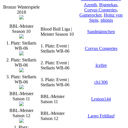
Azenth
,
Bjarnekas
,
Bronze Winterspiele
Corvus Congeries
,
2018
Gamerocker
,
Heinz von
Stein
,
phönix
BBL-Meister
Blood Bull Liga |
Season 10
Sandmännchen
Meister Season 10
1. Platz: Stellaris
1. Platz: Event |
WB-06
Corvus Congeries
Stellaris WB-06
2. Platz: Stellaris
2. Platz: Event |
WB-06
Icefire
Stellaris WB-06
3. Platz: Stellaris
3. Platz: Event |
WB-06
ch1306
Stellaris WB-06
BBL-Meister
BBL-Meister
Saison 11
Legion144
Saison 11
BBL-Meister
BBL-Meister
Saison 12
Largo Feldlauf
Saison 12
1. Platz: