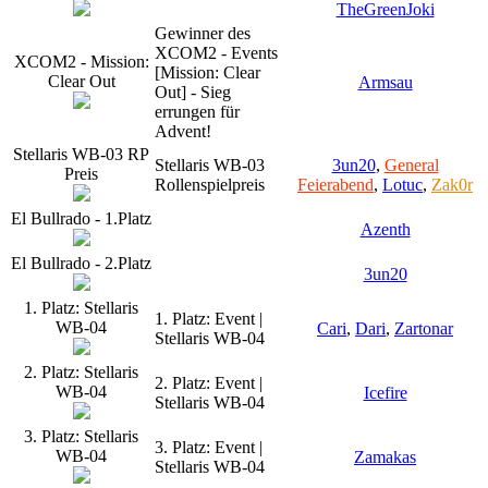
TheGreenJoki
Gewinner des
XCOM2 - Events
XCOM2 - Mission:
[Mission: Clear
Clear Out
Armsau
Out] - Sieg
errungen für
Advent!
Stellaris WB-03 RP
Stellaris WB-03
3un20
,
General
Preis
Rollenspielpreis
Feierabend
,
Lotuc
,
Zak0r
El Bullrado - 1.Platz
Azenth
El Bullrado - 2.Platz
3un20
1. Platz: Stellaris
1. Platz: Event |
WB-04
Cari
,
Dari
,
Zartonar
Stellaris WB-04
2. Platz: Stellaris
2. Platz: Event |
WB-04
Icefire
Stellaris WB-04
3. Platz: Stellaris
3. Platz: Event |
WB-04
Zamakas
Stellaris WB-04