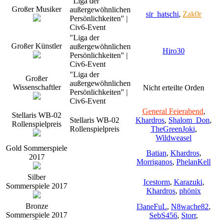
"Liga der
Großer Musiker
außergewöhnlichen
sir_hatschi
,
Zak0r
Persönlichkeiten" |
Civ6-Event
"Liga der
Großer Künstler
außergewöhnlichen
Hiro30
Persönlichkeiten" |
Civ6-Event
"Liga der
Großer
außergewöhnlichen
Wissenschaftler
Nicht erteilte Orden
Persönlichkeiten" |
Civ6-Event
General Feierabend
,
Stellaris WB-02
Stellaris WB-02
Khardros
,
Shalom_Don
,
Rollenspielpreis
Rollenspielpreis
TheGreenJoki
,
Wildweasel
Gold Sommerspiele
Batian
,
Khardros
,
2017
Morriganos
,
PhelanKell
Silber
Icestorm
,
Karazuki
,
Sommerspiele 2017
Khardros
,
phönix
Bronze
I3aneFuL
,
N8wache82
,
Sommerspiele 2017
SebS456
,
Storr
,