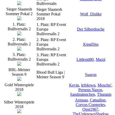
Bulliversalis
Sieger Slaanesh
Sieger Slaanesh
Sommer Pokal 2
Sommer Pokal
Wolf_Dislike
2018
1. Platz:
1. Platz: RP Event
Bulliversalis 2
Europa
Der Silberdrache
Bulliversalis 2
2. Platz:
2. Platz: RP Event
Bulliversalis 2
Europa
KingDiss
Bulliversalis 2
3. Platz:
3. Platz: RP Event
Bulliversalis 2
Europa
Littlesid80
,
Maxii
Bulliversalis 2
BBL-Meister
Blood Bull Liga |
Season 9
Suaron
Meister Season 9
Gold Winterspiele
Kevin
,
left4own
,
Moschn'
,
2018
Perseus Naxos
,
Sandmännchen
,
Thuranis
Armsau
,
Catuallon
,
Silber Winterspiele
Corvus Congeries
,
2018
Opst1967
,
TheUnknownShadow