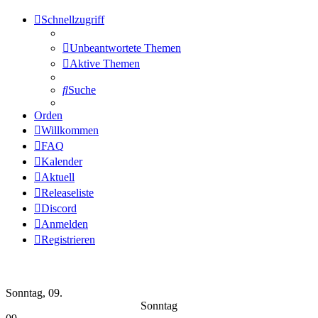
Schnellzugriff
Unbeantwortete Themen
Aktive Themen
Suche
Orden
Willkommen
FAQ
Kalender
Aktuell
Releaseliste
Discord
Anmelden
Registrieren
Wochen-Übersicht
Sonntag, 09.
Sonntag