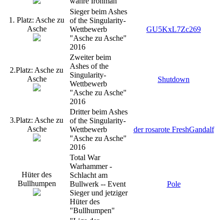
wahre Ironman
Sieger beim Ashes
1. Platz: Asche zu
of the Singularity-
Asche
Wettbewerb
GU5KxL7Zc269
"Asche zu Asche"
2016
Zweiter beim
Ashes of the
2.Platz: Asche zu
Singularity-
Asche
Shutdown
Wettbewerb
"Asche zu Asche"
2016
Dritter beim Ashes
3.Platz: Asche zu
of the Singularity-
Asche
Wettbewerb
der rosarote FreshGandalf
"Asche zu Asche"
2016
Total War
Warhammer -
Hüter des
Schlacht am
Bullhumpen
Bullwerk -- Event
Pole
Sieger und jetziger
Hüter des
"Bullhumpen"