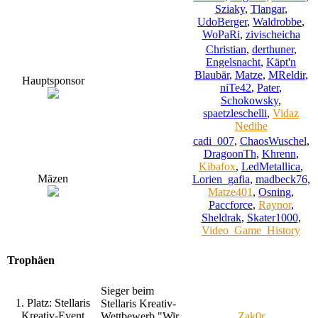
Sziaky
,
Tlangar
,
UdoBerger
,
Waldrobbe
,
WoPaRi
,
zivischeicha
Christian
,
derthuner
,
Engelsnacht
,
Käpt'n
Blaubär
,
Matze
,
MReldir
,
Hauptsponsor
niTe42
,
Pater
,
Schokowsky
,
spaetzleschelli
,
Vidaz
Nedihe
cadi_007
,
ChaosWuschel
,
DragoonTh
,
Khrenn
,
Kibafox
,
LedMetallica
,
Mäzen
Lorien_gafia
,
madbeck76
,
Matze401
,
Osning
,
Paccforce
,
Raynor
,
Sheldrak
,
Skater1000
,
Video_Game_History
Trophäen
Sieger beim
1. Platz: Stellaris
Stellaris Kreativ-
Kreativ-Event
Wettbewerb "Wir
Zak0r