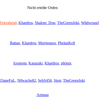
Nicht erteilte Orden
Feierabend
,
Khardros
,
Shalom_Don
,
TheGreenJoki
,
Wildweasel
Batian
,
Khardros
,
Morriganos
,
PhelanKell
Icestorm
,
Karazuki
,
Khardros
,
phönix
I3aneFuL
,
N8wache82
,
SebS456
,
Storr
,
TheGreenJoki
Armsau