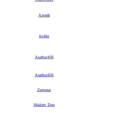
Azenth
Icefire
Asathor456
Asathor456
Zartonar
Shalom_Don