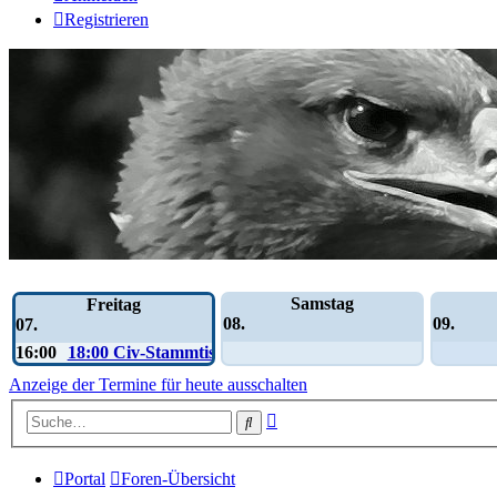
Registrieren
Wochen-Übersicht
Samstag
Freitag
08.
09.
07.
16:00
18:00 Civ-Stammtisch
Anzeige der Termine für heute ausschalten
Erweiterte
Suche
Suche
Portal
Foren-Übersicht