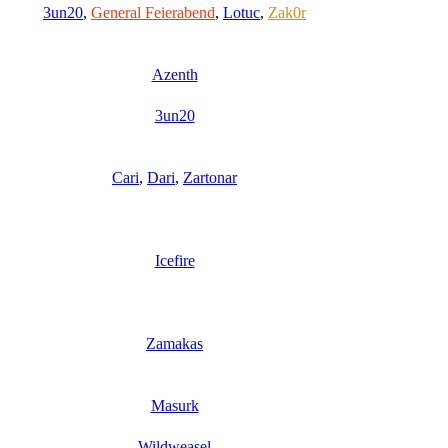
3un20
,
General Feierabend
,
Lotuc
,
Zak0r
Azenth
3un20
Cari
,
Dari
,
Zartonar
Icefire
Zamakas
Masurk
Wildweasel