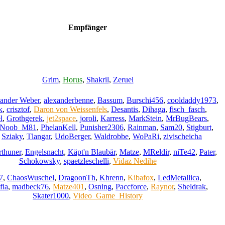
Empfänger
Grim
,
Horus
,
Shakril
,
Zeruel
ander Weber
,
alexanderbenne
,
Bassum
,
Burschi456
,
cooldaddy1973
,
k
,
crisztof
,
Daron von Weissenfels
,
Desantis
,
Dihaga
,
fisch_fasch
,
l
,
Grothgerek
,
jet2space
,
joroli
,
Karress
,
MarkStein
,
MrBugBears
,
Noob_M81
,
PhelanKell
,
Punisher2306
,
Rainman
,
Sam20
,
Stigburt
,
,
Sziaky
,
Tlangar
,
UdoBerger
,
Waldrobbe
,
WoPaRi
,
zivischeicha
rthuner
,
Engelsnacht
,
Käpt'n Blaubär
,
Matze
,
MReldir
,
niTe42
,
Pater
,
Schokowsky
,
spaetzleschelli
,
Vidaz Nedihe
7
,
ChaosWuschel
,
DragoonTh
,
Khrenn
,
Kibafox
,
LedMetallica
,
fia
,
madbeck76
,
Matze401
,
Osning
,
Paccforce
,
Raynor
,
Sheldrak
,
Skater1000
,
Video_Game_History