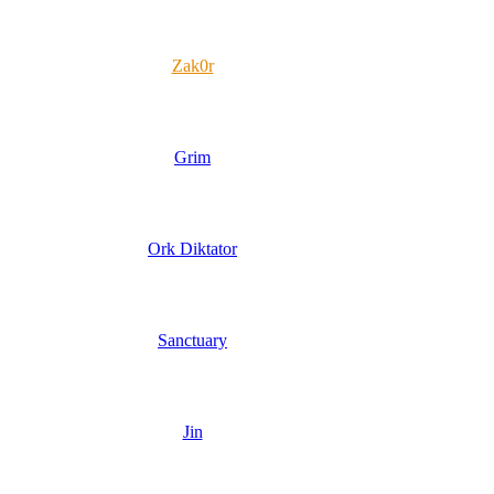
Zak0r
Grim
Ork Diktator
Sanctuary
Jin