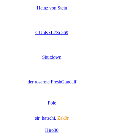
Heinz von Stein
GU5KxL7Zc269
Shutdown
der rosarote FreshGandalf
Pole
sir_hatschi
,
Zak0r
Hiro30