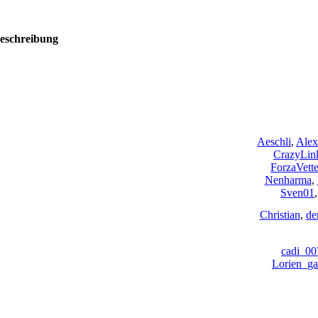
eschreibung
Aeschli
,
Alex
CrazyLin
ForzaVette
Nenharma
,
Sven01
Christian
,
de
cadi_00
Lorien_ga