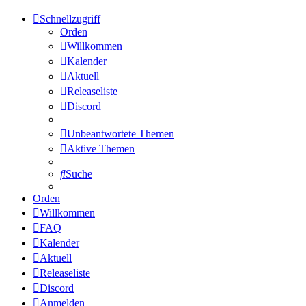
Schnellzugriff
Orden
Willkommen
Kalender
Aktuell
Releaseliste
Discord
Unbeantwortete Themen
Aktive Themen
Suche
Orden
Willkommen
FAQ
Kalender
Aktuell
Releaseliste
Discord
Anmelden