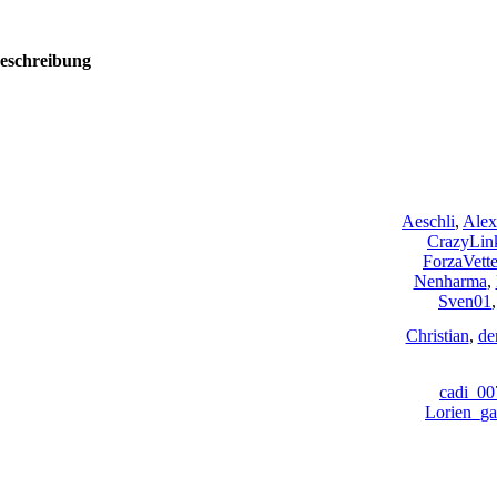
eschreibung
Aeschli
,
Alex
CrazyLin
ForzaVette
Nenharma
,
Sven01
Christian
,
de
cadi_00
Lorien_ga