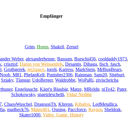
Empfänger
Grim
,
Horus
,
Shakril
,
Zeruel
ander Weber
,
alexanderbenne
,
Bassum
,
Burschi456
,
cooldaddy1973
,
k
,
crisztof
,
Daron von Weissenfels
,
Desantis
,
Dihaga
,
fisch_fasch
,
l
,
Grothgerek
,
jet2space
,
joroli
,
Karress
,
MarkStein
,
MrBugBears
,
Noob_M81
,
PhelanKell
,
Punisher2306
,
Rainman
,
Sam20
,
Stigburt
,
,
Sziaky
,
Tlangar
,
UdoBerger
,
Waldrobbe
,
WoPaRi
,
zivischeicha
rthuner
,
Engelsnacht
,
Käpt'n Blaubär
,
Matze
,
MReldir
,
niTe42
,
Pater
,
Schokowsky
,
spaetzleschelli
,
Vidaz Nedihe
7
,
ChaosWuschel
,
DragoonTh
,
Khrenn
,
Kibafox
,
LedMetallica
,
fia
,
madbeck76
,
Matze401
,
Osning
,
Paccforce
,
Raynor
,
Sheldrak
,
Skater1000
,
Video_Game_History