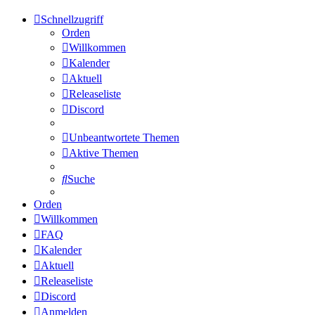
Schnellzugriff
Orden
Willkommen
Kalender
Aktuell
Releaseliste
Discord
Unbeantwortete Themen
Aktive Themen
Suche
Orden
Willkommen
FAQ
Kalender
Aktuell
Releaseliste
Discord
Anmelden