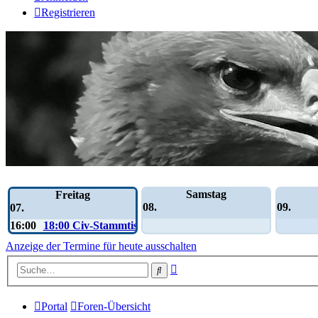
Registrieren
Wochen-Übersicht
Samstag
Freitag
08.
09.
07.
16:00
18:00 Civ-Stammtisch
Anzeige der Termine für heute ausschalten
Erweiterte
Suche
Suche
Portal
Foren-Übersicht