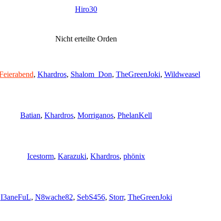
Hiro30
Nicht erteilte Orden
Feierabend
,
Khardros
,
Shalom_Don
,
TheGreenJoki
,
Wildweasel
Batian
,
Khardros
,
Morriganos
,
PhelanKell
Icestorm
,
Karazuki
,
Khardros
,
phönix
I3aneFuL
,
N8wache82
,
SebS456
,
Storr
,
TheGreenJoki