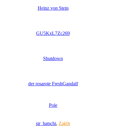
Heinz von Stein
GU5KxL7Zc269
Shutdown
der rosarote FreshGandalf
Pole
sir_hatschi
,
Zak0r