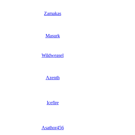
Zamakas
Masurk
Wildweasel
Azenth
Icefire
Asathor456