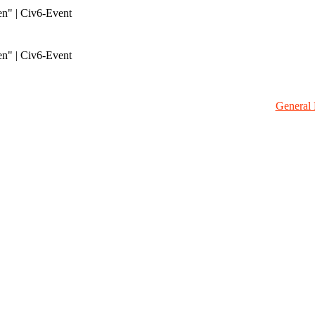
en" | Civ6-Event
en" | Civ6-Event
General 