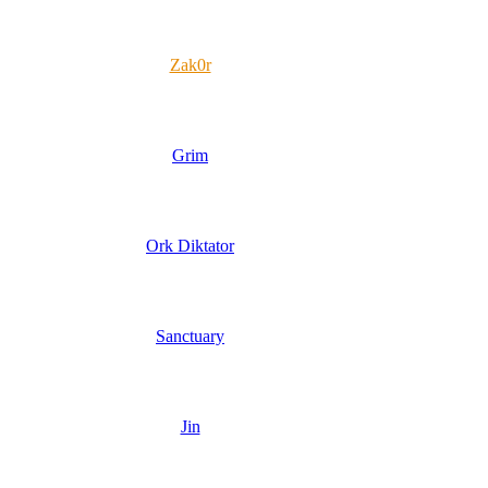
Zak0r
Grim
Ork Diktator
Sanctuary
Jin