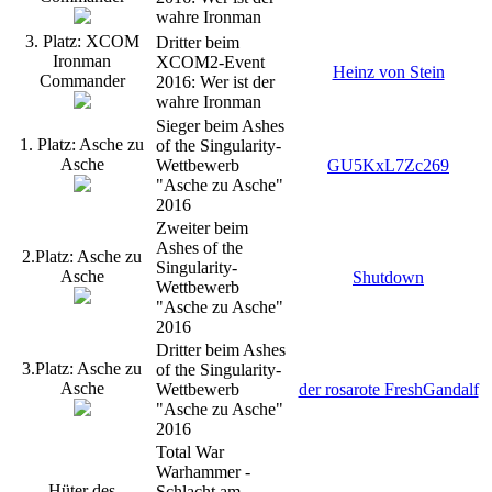
wahre Ironman
3. Platz: XCOM
Dritter beim
Ironman
XCOM2-Event
Heinz von Stein
Commander
2016: Wer ist der
wahre Ironman
Sieger beim Ashes
1. Platz: Asche zu
of the Singularity-
Asche
Wettbewerb
GU5KxL7Zc269
"Asche zu Asche"
2016
Zweiter beim
Ashes of the
2.Platz: Asche zu
Singularity-
Asche
Shutdown
Wettbewerb
"Asche zu Asche"
2016
Dritter beim Ashes
3.Platz: Asche zu
of the Singularity-
Asche
Wettbewerb
der rosarote FreshGandalf
"Asche zu Asche"
2016
Total War
Warhammer -
Hüter des
Schlacht am