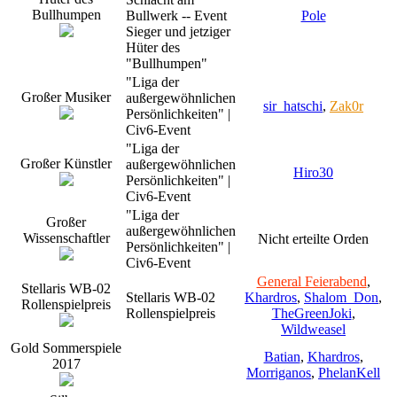
Bullhumpen
Bullwerk -- Event
Pole
Sieger und jetziger
Hüter des
"Bullhumpen"
"Liga der
Großer Musiker
außergewöhnlichen
sir_hatschi
,
Zak0r
Persönlichkeiten" |
Civ6-Event
"Liga der
Großer Künstler
außergewöhnlichen
Hiro30
Persönlichkeiten" |
Civ6-Event
"Liga der
Großer
außergewöhnlichen
Wissenschaftler
Nicht erteilte Orden
Persönlichkeiten" |
Civ6-Event
General Feierabend
,
Stellaris WB-02
Stellaris WB-02
Khardros
,
Shalom_Don
,
Rollenspielpreis
Rollenspielpreis
TheGreenJoki
,
Wildweasel
Gold Sommerspiele
Batian
,
Khardros
,
2017
Morriganos
,
PhelanKell