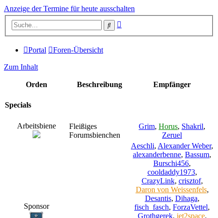
Anzeige der Termine für heute ausschalten
Erweiterte
Suche
Suche
Portal
Foren-Übersicht
Zum Inhalt
Orden
Beschreibung
Empfänger
Specials
Arbeitsbiene
Fleißiges
Grim
,
Horus
,
Shakril
,
Forumsbienchen
Zeruel
Aeschli
,
Alexander Weber
,
alexanderbenne
,
Bassum
,
Burschi456
,
cooldaddy1973
,
CrazyLink
,
crisztof
,
Daron von Weissenfels
,
Desantis
,
Dihaga
,
Sponsor
fisch_fasch
,
ForzaVettel
,
Grothgerek
,
jet2space
,