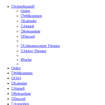
Schnellzugriff
Orden
Willkommen
Kalender
Aktuell
Releaseliste
Discord
Unbeantwortete Themen
Aktive Themen
Suche
Orden
Willkommen
FAQ
Kalender
Aktuell
Releaseliste
Discord
Anmelden