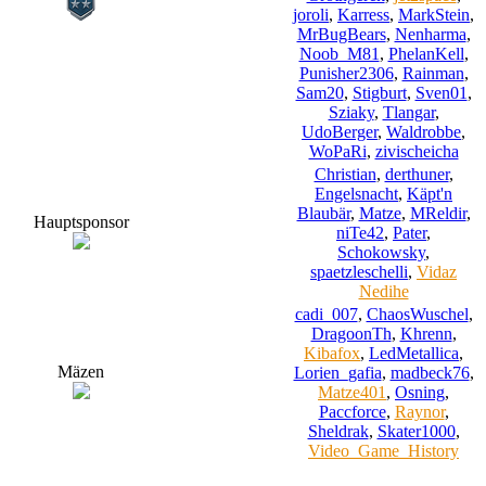
joroli
,
Karress
,
MarkStein
,
MrBugBears
,
Nenharma
,
Noob_M81
,
PhelanKell
,
Punisher2306
,
Rainman
,
Sam20
,
Stigburt
,
Sven01
,
Sziaky
,
Tlangar
,
UdoBerger
,
Waldrobbe
,
WoPaRi
,
zivischeicha
Christian
,
derthuner
,
Engelsnacht
,
Käpt'n
Blaubär
,
Matze
,
MReldir
,
Hauptsponsor
niTe42
,
Pater
,
Schokowsky
,
spaetzleschelli
,
Vidaz
Nedihe
cadi_007
,
ChaosWuschel
,
DragoonTh
,
Khrenn
,
Kibafox
,
LedMetallica
,
Mäzen
Lorien_gafia
,
madbeck76
,
Matze401
,
Osning
,
Paccforce
,
Raynor
,
Sheldrak
,
Skater1000
,
Video_Game_History