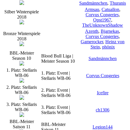
Sandmännchen
,
Thuranis
Armsau
,
Catuallon
,
Silber Winterspiele
Corvus Congeries
,
2018
Opst1967
,
TheUnknownShadow
Azenth
,
Bjarnekas
,
Bronze Winterspiele
Corvus Congeries
,
2018
Gamerocker
,
Heinz von
Stein
,
phönix
BBL-Meister
Blood Bull Liga |
Season 10
Sandmännchen
Meister Season 10
1. Platz: Stellaris
1. Platz: Event |
WB-06
Corvus Congeries
Stellaris WB-06
2. Platz: Stellaris
2. Platz: Event |
WB-06
Icefire
Stellaris WB-06
3. Platz: Stellaris
3. Platz: Event |
WB-06
ch1306
Stellaris WB-06
BBL-Meister
BBL-Meister
Saison 11
Legion144
Saison 11