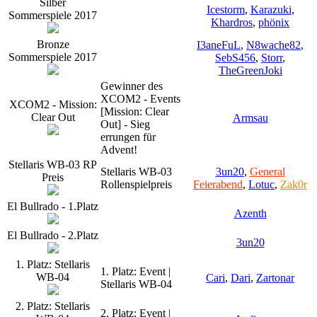
Silber
Icestorm
,
Karazuki
,
Sommerspiele 2017
Khardros
,
phönix
Bronze
I3aneFuL
,
N8wache82
,
Sommerspiele 2017
SebS456
,
Storr
,
TheGreenJoki
Gewinner des
XCOM2 - Events
XCOM2 - Mission:
[Mission: Clear
Clear Out
Armsau
Out] - Sieg
errungen für
Advent!
Stellaris WB-03 RP
Stellaris WB-03
3un20
,
General
Preis
Rollenspielpreis
Feierabend
,
Lotuc
,
Zak0r
El Bullrado - 1.Platz
Azenth
El Bullrado - 2.Platz
3un20
1. Platz: Stellaris
1. Platz: Event |
WB-04
Cari
,
Dari
,
Zartonar
Stellaris WB-04
2. Platz: Stellaris
2. Platz: Event |