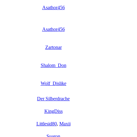
Asathor456
Asathor456
Zartonar
Shalom_Don
Wolf_Dislike
Der Silberdrache
KingDiss
Littlesid80
,
Maxii
Suaron