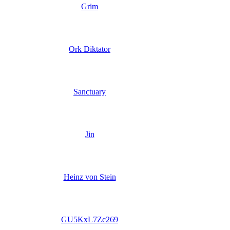
Grim
Ork Diktator
Sanctuary
Jin
Heinz von Stein
GU5KxL7Zc269