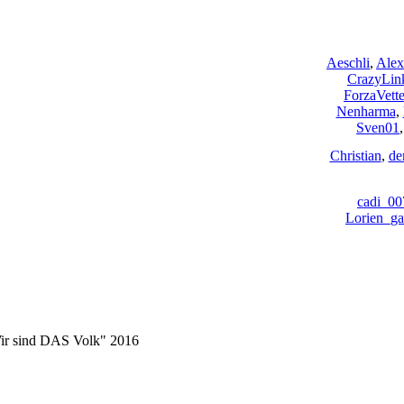
Aeschli
,
Alex
CrazyLin
ForzaVette
Nenharma
,
Sven01
Christian
,
de
cadi_00
Lorien_ga
Wir sind DAS Volk" 2016