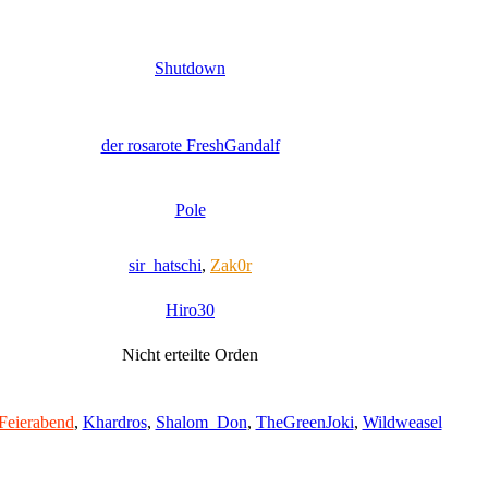
Shutdown
der rosarote FreshGandalf
Pole
sir_hatschi
,
Zak0r
Hiro30
Nicht erteilte Orden
Feierabend
,
Khardros
,
Shalom_Don
,
TheGreenJoki
,
Wildweasel