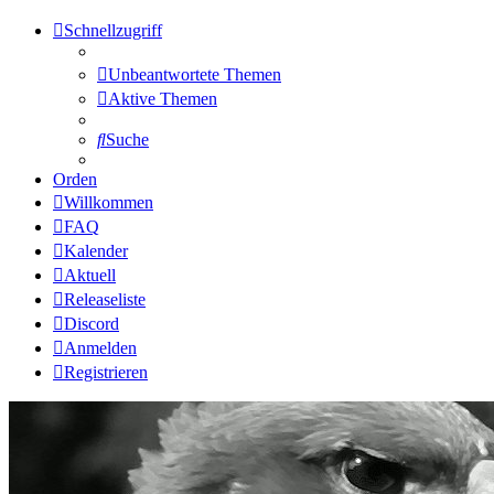
Schnellzugriff
Unbeantwortete Themen
Aktive Themen
Suche
Orden
Willkommen
FAQ
Kalender
Aktuell
Releaseliste
Discord
Anmelden
Registrieren