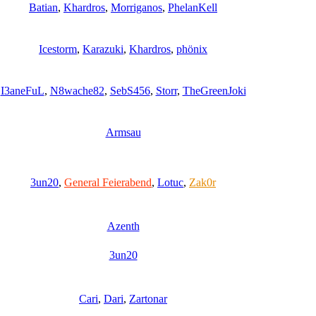
Batian
,
Khardros
,
Morriganos
,
PhelanKell
Icestorm
,
Karazuki
,
Khardros
,
phönix
I3aneFuL
,
N8wache82
,
SebS456
,
Storr
,
TheGreenJoki
Armsau
3un20
,
General Feierabend
,
Lotuc
,
Zak0r
Azenth
3un20
Cari
,
Dari
,
Zartonar