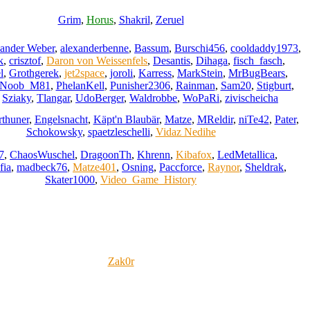
Grim
,
Horus
,
Shakril
,
Zeruel
ander Weber
,
alexanderbenne
,
Bassum
,
Burschi456
,
cooldaddy1973
,
k
,
crisztof
,
Daron von Weissenfels
,
Desantis
,
Dihaga
,
fisch_fasch
,
l
,
Grothgerek
,
jet2space
,
joroli
,
Karress
,
MarkStein
,
MrBugBears
,
Noob_M81
,
PhelanKell
,
Punisher2306
,
Rainman
,
Sam20
,
Stigburt
,
,
Sziaky
,
Tlangar
,
UdoBerger
,
Waldrobbe
,
WoPaRi
,
zivischeicha
rthuner
,
Engelsnacht
,
Käpt'n Blaubär
,
Matze
,
MReldir
,
niTe42
,
Pater
,
Schokowsky
,
spaetzleschelli
,
Vidaz Nedihe
7
,
ChaosWuschel
,
DragoonTh
,
Khrenn
,
Kibafox
,
LedMetallica
,
fia
,
madbeck76
,
Matze401
,
Osning
,
Paccforce
,
Raynor
,
Sheldrak
,
Skater1000
,
Video_Game_History
Zak0r