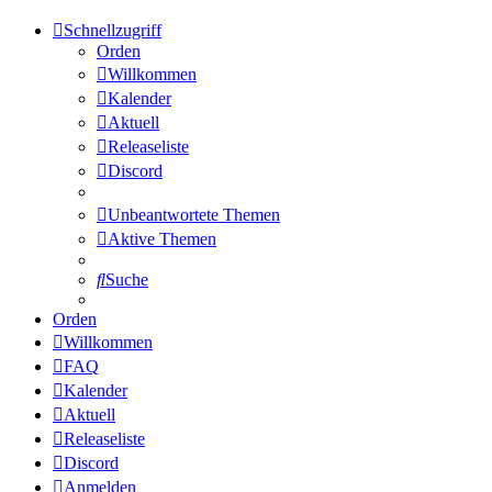
Schnellzugriff
Orden
Willkommen
Kalender
Aktuell
Releaseliste
Discord
Unbeantwortete Themen
Aktive Themen
Suche
Orden
Willkommen
FAQ
Kalender
Aktuell
Releaseliste
Discord
Anmelden