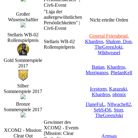
Civ6-Event
"Liga der
Großer
außergewöhnlichen
Wissenschaftler
Nicht erteilte Orden
Persönlichkeiten" |
Civ6-Event
Stellaris WB-02
General Feierabend
,
Rollenspielpreis
Stellaris WB-02
Khardros
,
Shalom_Don
,
Rollenspielpreis
TheGreenJoki
,
Wildweasel
Gold Sommerspiele
2017
Batian
,
Khardros
,
Morriganos
,
PhelanKell
Silber
Icestorm
,
Karazuki
,
Sommerspiele 2017
Khardros
,
phönix
Bronze
I3aneFuL
,
N8wache82
,
Sommerspiele 2017
SebS456
,
Storr
,
TheGreenJoki
Gewinner des
XCOM2 - Events
XCOM2 - Mission:
[Mission: Clear
Clear Out
Armsau