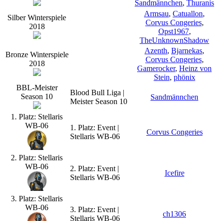
Sandmännchen
,
Thuranis
Armsau
,
Catuallon
,
Silber Winterspiele
Corvus Congeries
,
2018
Opst1967
,
TheUnknownShadow
Azenth
,
Bjarnekas
,
Bronze Winterspiele
Corvus Congeries
,
2018
Gamerocker
,
Heinz von
Stein
,
phönix
BBL-Meister
Blood Bull Liga |
Season 10
Sandmännchen
Meister Season 10
1. Platz: Stellaris
WB-06
1. Platz: Event |
Corvus Congeries
Stellaris WB-06
2. Platz: Stellaris
WB-06
2. Platz: Event |
Icefire
Stellaris WB-06
3. Platz: Stellaris
WB-06
3. Platz: Event |
ch1306
Stellaris WB-06