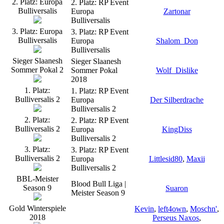
2. Platz: Europa
2. Platz: RP Event
Bulliversalis
Europa
Zartonar
Bulliversalis
3. Platz: Europa
3. Platz: RP Event
Bulliversalis
Europa
Shalom_Don
Bulliversalis
Sieger Slaanesh
Sieger Slaanesh
Sommer Pokal 2
Sommer Pokal
Wolf_Dislike
2018
1. Platz:
1. Platz: RP Event
Bulliversalis 2
Europa
Der Silberdrache
Bulliversalis 2
2. Platz:
2. Platz: RP Event
Bulliversalis 2
Europa
KingDiss
Bulliversalis 2
3. Platz:
3. Platz: RP Event
Bulliversalis 2
Europa
Littlesid80
,
Maxii
Bulliversalis 2
BBL-Meister
Blood Bull Liga |
Season 9
Suaron
Meister Season 9
Gold Winterspiele
Kevin
,
left4own
,
Moschn'
,
2018
Perseus Naxos
,