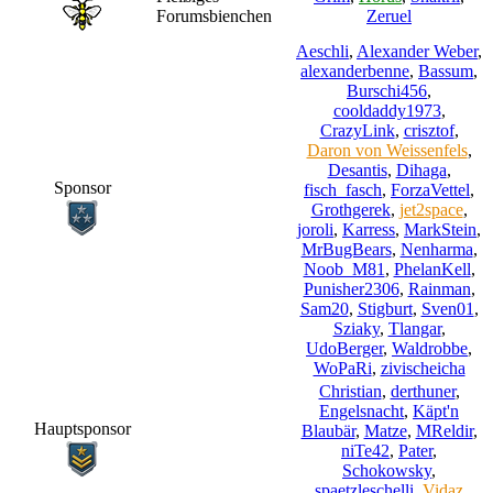
Forumsbienchen
Zeruel
Aeschli
,
Alexander Weber
,
alexanderbenne
,
Bassum
,
Burschi456
,
cooldaddy1973
,
CrazyLink
,
crisztof
,
Daron von Weissenfels
,
Desantis
,
Dihaga
,
Sponsor
fisch_fasch
,
ForzaVettel
,
Grothgerek
,
jet2space
,
joroli
,
Karress
,
MarkStein
,
MrBugBears
,
Nenharma
,
Noob_M81
,
PhelanKell
,
Punisher2306
,
Rainman
,
Sam20
,
Stigburt
,
Sven01
,
Sziaky
,
Tlangar
,
UdoBerger
,
Waldrobbe
,
WoPaRi
,
zivischeicha
Christian
,
derthuner
,
Engelsnacht
,
Käpt'n
Hauptsponsor
Blaubär
,
Matze
,
MReldir
,
niTe42
,
Pater
,
Schokowsky
,
spaetzleschelli
,
Vidaz