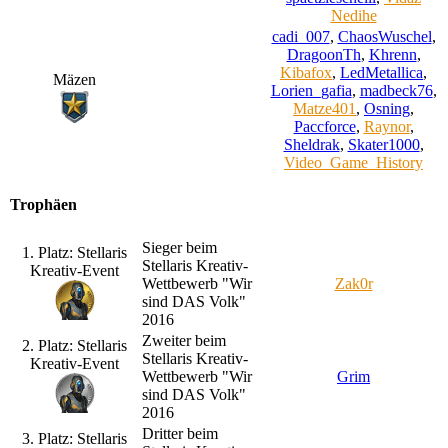
Nedihe
cadi_007
,
ChaosWuschel
,
DragoonTh
,
Khrenn
,
Kibafox
,
LedMetallica
,
Mäzen
Lorien_gafia
,
madbeck76
,
Matze401
,
Osning
,
Paccforce
,
Raynor
,
Sheldrak
,
Skater1000
,
Video_Game_History
Trophäen
Sieger beim
1. Platz: Stellaris
Stellaris Kreativ-
Kreativ-Event
Wettbewerb "Wir
Zak0r
sind DAS Volk"
2016
Zweiter beim
2. Platz: Stellaris
Stellaris Kreativ-
Kreativ-Event
Wettbewerb "Wir
Grim
sind DAS Volk"
2016
Dritter beim
3. Platz: Stellaris