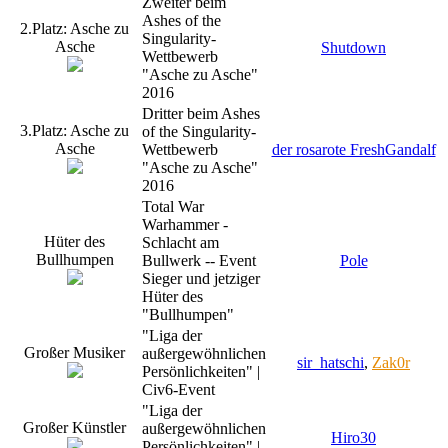
Zweiter beim
Ashes of the
2.Platz: Asche zu
Singularity-
Asche
Shutdown
Wettbewerb
"Asche zu Asche"
2016
Dritter beim Ashes
3.Platz: Asche zu
of the Singularity-
Asche
Wettbewerb
der rosarote FreshGandalf
"Asche zu Asche"
2016
Total War
Warhammer -
Hüter des
Schlacht am
Bullhumpen
Bullwerk -- Event
Pole
Sieger und jetziger
Hüter des
"Bullhumpen"
"Liga der
Großer Musiker
außergewöhnlichen
sir_hatschi
,
Zak0r
Persönlichkeiten" |
Civ6-Event
"Liga der
Großer Künstler
außergewöhnlichen
Hiro30
Persönlichkeiten" |