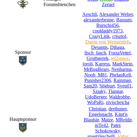
Forumsbienchen
Zeruel
Aeschli
,
Alexander Weber
,
alexanderbenne
,
Bassum
,
Burschi456
,
cooldaddy1973
,
CrazyLink
,
crisztof
,
Daron von Weissenfels
,
Desantis
,
Dihaga
,
Sponsor
fisch_fasch
,
ForzaVettel
,
Grothgerek
,
jet2space
,
joroli
,
Karress
,
MarkStein
,
MrBugBears
,
Nenharma
,
Noob_M81
,
PhelanKell
,
Punisher2306
,
Rainman
,
Sam20
,
Stigburt
,
Sven01
,
Sziaky
,
Tlangar
,
UdoBerger
,
Waldrobbe
,
WoPaRi
,
zivischeicha
Christian
,
derthuner
,
Engelsnacht
,
Käpt'n
Hauptsponsor
Blaubär
,
Matze
,
MReldir
,
niTe42
,
Pater
,
Schokowsky
,
spaetzleschelli
,
Vidaz