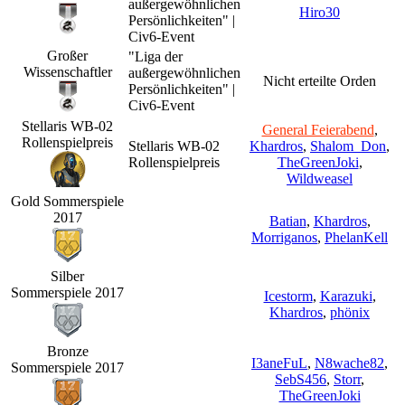
außergewöhnlichen
Hiro30
Persönlichkeiten" |
Civ6-Event
Großer
"Liga der
Wissenschaftler
außergewöhnlichen
Nicht erteilte Orden
Persönlichkeiten" |
Civ6-Event
Stellaris WB-02
General Feierabend
,
Rollenspielpreis
Stellaris WB-02
Khardros
,
Shalom_Don
,
Rollenspielpreis
TheGreenJoki
,
Wildweasel
Gold Sommerspiele
2017
Batian
,
Khardros
,
Morriganos
,
PhelanKell
Silber
Sommerspiele 2017
Icestorm
,
Karazuki
,
Khardros
,
phönix
Bronze
I3aneFuL
,
N8wache82
,
Sommerspiele 2017
SebS456
,
Storr
,
TheGreenJoki