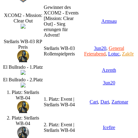
Gewinner des
XCOM2 - Events
XCOM2 - Mission:
[Mission: Clear
Clear Out
Armsau
Out] - Sieg
errungen für
Advent!
Stellaris WB-03 RP
Preis
Stellaris WB-03
3un20
,
General
Rollenspielpreis
Feierabend
,
Lotuc
,
Zak0r
El Bullrado - 1.Platz
Azenth
El Bullrado - 2.Platz
3un20
1. Platz: Stellaris
WB-04
1. Platz: Event |
Cari
,
Dari
,
Zartonar
Stellaris WB-04
2. Platz: Stellaris
WB-04
2. Platz: Event |
Icefire
Stellaris WB-04