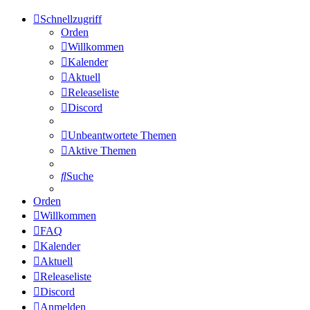
Schnellzugriff
Orden
Willkommen
Kalender
Aktuell
Releaseliste
Discord
Unbeantwortete Themen
Aktive Themen
Suche
Orden
Willkommen
FAQ
Kalender
Aktuell
Releaseliste
Discord
Anmelden