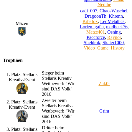
Nedihe
cadi_007
,
ChaosWuschel
,
DragoonTh
,
Khrenn
,
Kibafox
,
LedMetallica
,
Mäzen
Lorien_gafia
,
madbeck76
,
Matze401
,
Osning
,
Paccforce
,
Raynor
,
Sheldrak
,
Skater1000
,
Video_Game_History
Trophäen
Sieger beim
1. Platz: Stellaris
Stellaris Kreativ-
Kreativ-Event
Wettbewerb "Wir
Zak0r
sind DAS Volk"
2016
Zweiter beim
2. Platz: Stellaris
Stellaris Kreativ-
Kreativ-Event
Wettbewerb "Wir
Grim
sind DAS Volk"
2016
Dritter beim
3. Platz: Stellaris