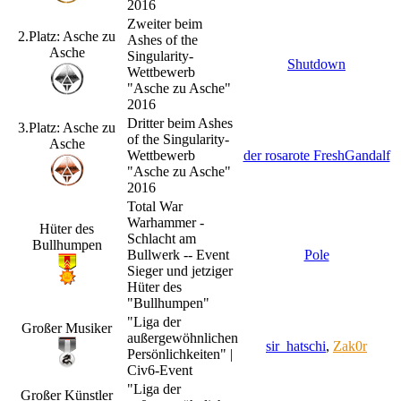
2016
Zweiter beim
2.Platz: Asche zu
Ashes of the
Asche
Singularity-
Shutdown
Wettbewerb
"Asche zu Asche"
2016
Dritter beim Ashes
3.Platz: Asche zu
of the Singularity-
Asche
Wettbewerb
der rosarote FreshGandalf
"Asche zu Asche"
2016
Total War
Warhammer -
Hüter des
Schlacht am
Bullhumpen
Bullwerk -- Event
Pole
Sieger und jetziger
Hüter des
"Bullhumpen"
"Liga der
Großer Musiker
außergewöhnlichen
sir_hatschi
,
Zak0r
Persönlichkeiten" |
Civ6-Event
"Liga der
Großer Künstler