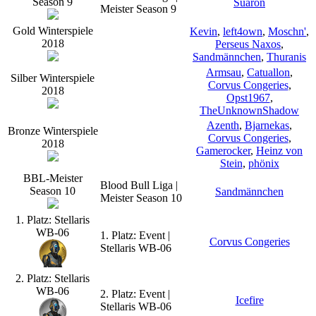
Season 9
Suaron
Meister Season 9
Gold Winterspiele
Kevin
,
left4own
,
Moschn'
,
2018
Perseus Naxos
,
Sandmännchen
,
Thuranis
Armsau
,
Catuallon
,
Silber Winterspiele
Corvus Congeries
,
2018
Opst1967
,
TheUnknownShadow
Azenth
,
Bjarnekas
,
Bronze Winterspiele
Corvus Congeries
,
2018
Gamerocker
,
Heinz von
Stein
,
phönix
BBL-Meister
Blood Bull Liga |
Season 10
Sandmännchen
Meister Season 10
1. Platz: Stellaris
WB-06
1. Platz: Event |
Corvus Congeries
Stellaris WB-06
2. Platz: Stellaris
WB-06
2. Platz: Event |
Icefire
Stellaris WB-06