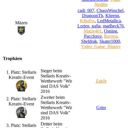
Nedihe
cadi_007
,
ChaosWuschel
,
DragoonTh
,
Khrenn
,
Kibafox
,
LedMetallica
,
Mäzen
Lorien_gafia
,
madbeck76
,
Matze401
,
Osning
,
Paccforce
,
Raynor
,
Sheldrak
,
Skater1000
,
Video_Game_History
Trophäen
Sieger beim
1. Platz: Stellaris
Stellaris Kreativ-
Kreativ-Event
Wettbewerb "Wir
Zak0r
sind DAS Volk"
2016
Zweiter beim
2. Platz: Stellaris
Stellaris Kreativ-
Kreativ-Event
Wettbewerb "Wir
Grim
sind DAS Volk"
2016
Dritter beim
3. Platz: Stellaris