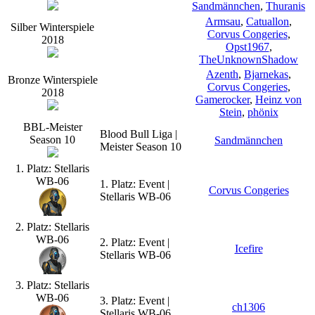
Sandmännchen
,
Thuranis
Armsau
,
Catuallon
,
Silber Winterspiele
Corvus Congeries
,
2018
Opst1967
,
TheUnknownShadow
Azenth
,
Bjarnekas
,
Bronze Winterspiele
Corvus Congeries
,
2018
Gamerocker
,
Heinz von
Stein
,
phönix
BBL-Meister
Blood Bull Liga |
Season 10
Sandmännchen
Meister Season 10
1. Platz: Stellaris
WB-06
1. Platz: Event |
Corvus Congeries
Stellaris WB-06
2. Platz: Stellaris
WB-06
2. Platz: Event |
Icefire
Stellaris WB-06
3. Platz: Stellaris
WB-06
3. Platz: Event |
ch1306
Stellaris WB-06