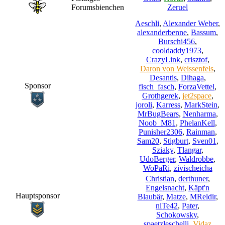
Forumsbienchen
Zeruel
Aeschli
,
Alexander Weber
,
alexanderbenne
,
Bassum
,
Burschi456
,
cooldaddy1973
,
CrazyLink
,
crisztof
,
Daron von Weissenfels
,
Desantis
,
Dihaga
,
Sponsor
fisch_fasch
,
ForzaVettel
,
Grothgerek
,
jet2space
,
joroli
,
Karress
,
MarkStein
,
MrBugBears
,
Nenharma
,
Noob_M81
,
PhelanKell
,
Punisher2306
,
Rainman
,
Sam20
,
Stigburt
,
Sven01
,
Sziaky
,
Tlangar
,
UdoBerger
,
Waldrobbe
,
WoPaRi
,
zivischeicha
Christian
,
derthuner
,
Engelsnacht
,
Käpt'n
Hauptsponsor
Blaubär
,
Matze
,
MReldir
,
niTe42
,
Pater
,
Schokowsky
,
spaetzleschelli
,
Vidaz