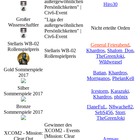
außergewöhnlichen
Hiro30
Persönlichkeiten" |
Civ6-Event
Großer
"Liga der
Wissenschaftler
außergewöhnlichen
Nicht erteilte Orden
Persönlichkeiten" |
Civ6-Event
Stellaris WB-02
General Feierabend
,
Rollenspielpreis
Stellaris WB-02
Khardros
,
Shalom_Don
,
Rollenspielpreis
TheGreenJoki
,
Wildweasel
Gold Sommerspiele
Batian
,
Khardros
,
2017
Morriganos
,
PhelanKell
Silber
Icestorm
,
Karazuki
,
Sommerspiele 2017
Khardros
,
phönix
Bronze
I3aneFuL
,
N8wache82
,
Sommerspiele 2017
SebS456
,
Storr
,
TheGreenJoki
Gewinner des
XCOM2 - Events
XCOM2 - Mission:
[Mission: Clear
Clear Out
Armsau