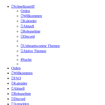
Schnellzugriff
Orden
Willkommen
Kalender
Aktuell
Releaseliste
Discord
Unbeantwortete Themen
Aktive Themen
Suche
Orden
Willkommen
FAQ
Kalender
Aktuell
Releaseliste
Discord
Anmelden