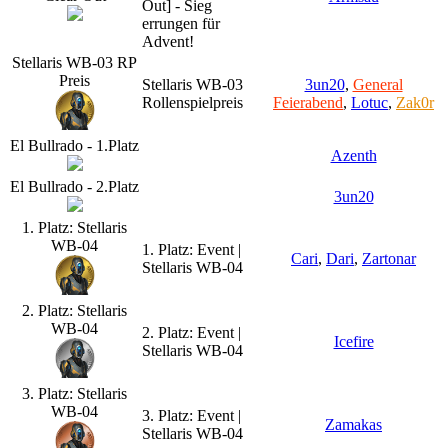
Out] - Sieg
errungen für
Advent!
Stellaris WB-03 RP
Preis
Stellaris WB-03
3un20
,
General
Rollenspielpreis
Feierabend
,
Lotuc
,
Zak0r
El Bullrado - 1.Platz
Azenth
El Bullrado - 2.Platz
3un20
1. Platz: Stellaris
WB-04
1. Platz: Event |
Cari
,
Dari
,
Zartonar
Stellaris WB-04
2. Platz: Stellaris
WB-04
2. Platz: Event |
Icefire
Stellaris WB-04
3. Platz: Stellaris
WB-04
3. Platz: Event |
Zamakas
Stellaris WB-04