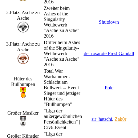
2016
Zweiter beim
2.Platz: Asche zu
Ashes of the
Asche
Singularity-
Shutdown
Wettbewerb
"Asche zu Asche"
2016
Dritter beim Ashes
3.Platz: Asche zu
of the Singularity-
Asche
Wettbewerb
der rosarote FreshGandalf
"Asche zu Asche"
2016
Total War
Warhammer -
Hüter des
Schlacht am
Bullhumpen
Bullwerk -- Event
Pole
Sieger und jetziger
Hüter des
"Bullhumpen"
"Liga der
Großer Musiker
außergewöhnlichen
sir_hatschi
,
Zak0r
Persönlichkeiten" |
Civ6-Event
"Liga der
Großer Künstler