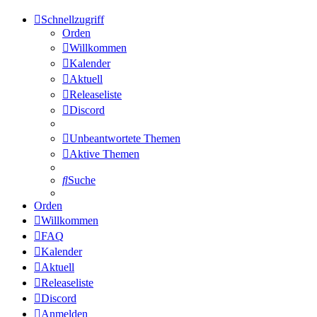
Schnellzugriff
Orden
Willkommen
Kalender
Aktuell
Releaseliste
Discord
Unbeantwortete Themen
Aktive Themen
Suche
Orden
Willkommen
FAQ
Kalender
Aktuell
Releaseliste
Discord
Anmelden