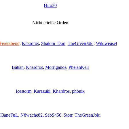
Hiro30
Nicht erteilte Orden
Feierabend
,
Khardros
,
Shalom_Don
,
TheGreenJoki
,
Wildweasel
Batian
,
Khardros
,
Morriganos
,
PhelanKell
Icestorm
,
Karazuki
,
Khardros
,
phönix
I3aneFuL
,
N8wache82
,
SebS456
,
Storr
,
TheGreenJoki