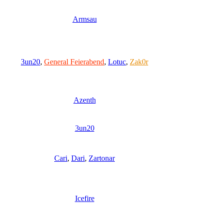
Armsau
3un20
,
General Feierabend
,
Lotuc
,
Zak0r
Azenth
3un20
Cari
,
Dari
,
Zartonar
Icefire