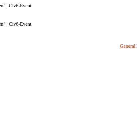
en" | Civ6-Event
en" | Civ6-Event
General 