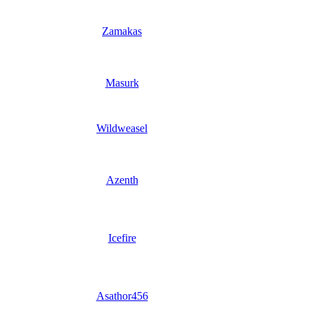
Zamakas
Masurk
Wildweasel
Azenth
Icefire
Asathor456