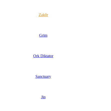
Zak0r
Grim
Ork Diktator
Sanctuary
Jin