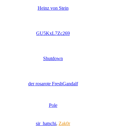
Heinz von Stein
GU5KxL7Zc269
Shutdown
der rosarote FreshGandalf
Pole
sir_hatschi
,
Zak0r