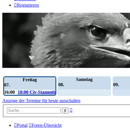
Registrieren
Wochen-Übersicht
Samstag
Freitag
08.
09.
07.
16:00
18:00 Civ-Stammtisch
Anzeige der Termine für heute ausschalten
Erweiterte
Suche
Suche
Portal
Foren-Übersicht