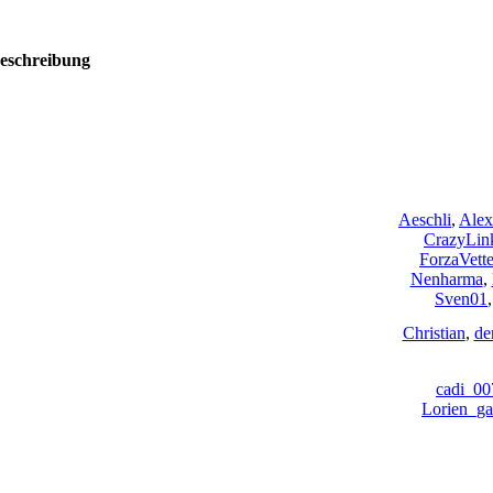
eschreibung
Aeschli
,
Alex
CrazyLin
ForzaVette
Nenharma
,
Sven01
Christian
,
de
cadi_00
Lorien_ga