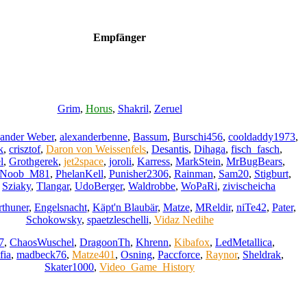
Empfänger
Grim
,
Horus
,
Shakril
,
Zeruel
ander Weber
,
alexanderbenne
,
Bassum
,
Burschi456
,
cooldaddy1973
,
k
,
crisztof
,
Daron von Weissenfels
,
Desantis
,
Dihaga
,
fisch_fasch
,
l
,
Grothgerek
,
jet2space
,
joroli
,
Karress
,
MarkStein
,
MrBugBears
,
Noob_M81
,
PhelanKell
,
Punisher2306
,
Rainman
,
Sam20
,
Stigburt
,
,
Sziaky
,
Tlangar
,
UdoBerger
,
Waldrobbe
,
WoPaRi
,
zivischeicha
rthuner
,
Engelsnacht
,
Käpt'n Blaubär
,
Matze
,
MReldir
,
niTe42
,
Pater
,
Schokowsky
,
spaetzleschelli
,
Vidaz Nedihe
7
,
ChaosWuschel
,
DragoonTh
,
Khrenn
,
Kibafox
,
LedMetallica
,
fia
,
madbeck76
,
Matze401
,
Osning
,
Paccforce
,
Raynor
,
Sheldrak
,
Skater1000
,
Video_Game_History