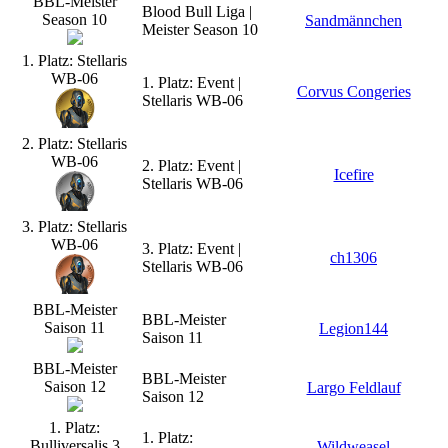
BBL-Meister
Blood Bull Liga |
Season 10
Sandmännchen
Meister Season 10
1. Platz: Stellaris
WB-06
1. Platz: Event |
Corvus Congeries
Stellaris WB-06
2. Platz: Stellaris
WB-06
2. Platz: Event |
Icefire
Stellaris WB-06
3. Platz: Stellaris
WB-06
3. Platz: Event |
ch1306
Stellaris WB-06
BBL-Meister
BBL-Meister
Saison 11
Legion144
Saison 11
BBL-Meister
BBL-Meister
Saison 12
Largo Feldlauf
Saison 12
1. Platz:
1. Platz:
Bulliversalis 3
Wildweasel