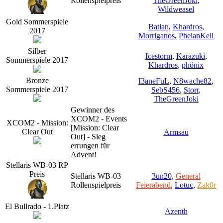
Rollenspielpreis
TheGreenJoki
,
Wildweasel
Gold Sommerspiele
Batian
,
Khardros
,
2017
Morriganos
,
PhelanKell
Silber
Icestorm
,
Karazuki
,
Sommerspiele 2017
Khardros
,
phönix
Bronze
I3aneFuL
,
N8wache82
,
Sommerspiele 2017
SebS456
,
Storr
,
TheGreenJoki
Gewinner des
XCOM2 - Events
XCOM2 - Mission:
[Mission: Clear
Clear Out
Armsau
Out] - Sieg
errungen für
Advent!
Stellaris WB-03 RP
Preis
Stellaris WB-03
3un20
,
General
Rollenspielpreis
Feierabend
,
Lotuc
,
Zak0r
El Bullrado - 1.Platz
Azenth