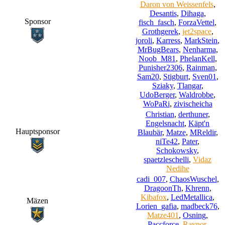
Daron von Weissenfels
,
Desantis
,
Dihaga
,
Sponsor
fisch_fasch
,
ForzaVettel
,
Grothgerek
,
jet2space
,
joroli
,
Karress
,
MarkStein
,
MrBugBears
,
Nenharma
,
Noob_M81
,
PhelanKell
,
Punisher2306
,
Rainman
,
Sam20
,
Stigburt
,
Sven01
,
Sziaky
,
Tlangar
,
UdoBerger
,
Waldrobbe
,
WoPaRi
,
zivischeicha
Christian
,
derthuner
,
Engelsnacht
,
Käpt'n
Hauptsponsor
Blaubär
,
Matze
,
MReldir
,
niTe42
,
Pater
,
Schokowsky
,
spaetzleschelli
,
Vidaz
Nedihe
cadi_007
,
ChaosWuschel
,
DragoonTh
,
Khrenn
,
Kibafox
,
LedMetallica
,
Mäzen
Lorien_gafia
,
madbeck76
,
Matze401
,
Osning
,
Paccforce
,
Raynor
,