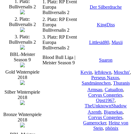
1. Platz:
1. Platz: RP Event
Bulliversalis 2
Europa
Der Silberdrache
Bulliversalis 2
2. Platz:
2. Platz: RP Event
Bulliversalis 2
Europa
KingDiss
Bulliversalis 2
3. Platz:
3. Platz: RP Event
Bulliversalis 2
Europa
Littlesid80
,
Maxii
Bulliversalis 2
BBL-Meister
Blood Bull Liga |
Season 9
Suaron
Meister Season 9
Gold Winterspiele
Kevin
,
left4own
,
Moschn'
,
2018
Perseus Naxos
,
Sandmännchen
,
Thuranis
Armsau
,
Catuallon
,
Silber Winterspiele
Corvus Congeries
,
2018
Opst1967
,
TheUnknownShadow
Azenth
,
Bjarnekas
,
Bronze Winterspiele
Corvus Congeries
,
2018
Gamerocker
,
Heinz von
Stein
,
phönix