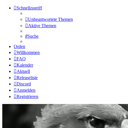
Schnellzugriff
Unbeantwortete Themen
Aktive Themen
Suche
Orden
Willkommen
FAQ
Kalender
Aktuell
Releaseliste
Discord
Anmelden
Registrieren