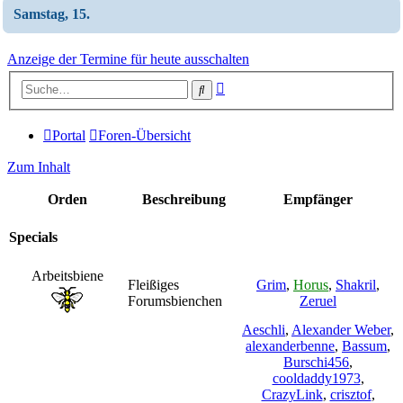
Samstag, 15.
Anzeige der Termine für heute ausschalten
Erweiterte
Suche
Suche
Portal
Foren-Übersicht
Zum Inhalt
Orden
Beschreibung
Empfänger
Specials
Arbeitsbiene
Fleißiges
Grim
,
Horus
,
Shakril
,
Forumsbienchen
Zeruel
Aeschli
,
Alexander Weber
,
alexanderbenne
,
Bassum
,
Burschi456
,
cooldaddy1973
,
CrazyLink
,
crisztof
,