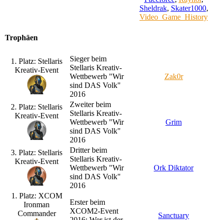
Sheldrak
,
Skater1000
,
Video_Game_History
Trophäen
Sieger beim
1. Platz: Stellaris
Stellaris Kreativ-
Kreativ-Event
Wettbewerb "Wir
Zak0r
sind DAS Volk"
2016
Zweiter beim
2. Platz: Stellaris
Stellaris Kreativ-
Kreativ-Event
Wettbewerb "Wir
Grim
sind DAS Volk"
2016
Dritter beim
3. Platz: Stellaris
Stellaris Kreativ-
Kreativ-Event
Wettbewerb "Wir
Ork Diktator
sind DAS Volk"
2016
1. Platz: XCOM
Erster beim
Ironman
XCOM2-Event
Commander
Sanctuary
2016: Wer ist der