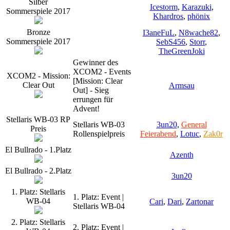
Silber
Icestorm
,
Karazuki
,
Sommerspiele 2017
Khardros
,
phönix
Bronze
I3aneFuL
,
N8wache82
,
Sommerspiele 2017
SebS456
,
Storr
,
TheGreenJoki
Gewinner des
XCOM2 - Events
XCOM2 - Mission:
[Mission: Clear
Clear Out
Armsau
Out] - Sieg
errungen für
Advent!
Stellaris WB-03 RP
Stellaris WB-03
3un20
,
General
Preis
Rollenspielpreis
Feierabend
,
Lotuc
,
Zak0r
El Bullrado - 1.Platz
Azenth
El Bullrado - 2.Platz
3un20
1. Platz: Stellaris
1. Platz: Event |
WB-04
Cari
,
Dari
,
Zartonar
Stellaris WB-04
2. Platz: Stellaris
2. Platz: Event |