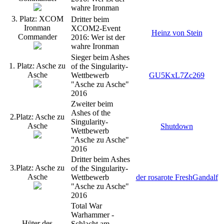
wahre Ironman
3. Platz: XCOM
Dritter beim
Ironman
XCOM2-Event
Heinz von Stein
Commander
2016: Wer ist der
wahre Ironman
Sieger beim Ashes
1. Platz: Asche zu
of the Singularity-
Asche
Wettbewerb
GU5KxL7Zc269
"Asche zu Asche"
2016
Zweiter beim
Ashes of the
2.Platz: Asche zu
Singularity-
Asche
Shutdown
Wettbewerb
"Asche zu Asche"
2016
Dritter beim Ashes
3.Platz: Asche zu
of the Singularity-
Asche
Wettbewerb
der rosarote FreshGandalf
"Asche zu Asche"
2016
Total War
Warhammer -
Hüter des
Schlacht am