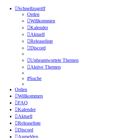
Schnellzugriff
Orden
Willkommen
Kalender
Aktuell
Releaseliste
Discord
Unbeantwortete Themen
Aktive Themen
Suche
Orden
Willkommen
FAQ
Kalender
Aktuell
Releaseliste
Discord
Anmelden