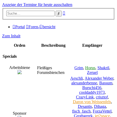
Anzeige der Termine für heute ausschalten
Erweiterte
Suche
Suche
Portal
Foren-Übersicht
Zum Inhalt
Orden
Beschreibung
Empfänger
Specials
Arbeitsbiene
Fleißiges
Grim
,
Horus
,
Shakril
,
Forumsbienchen
Zeruel
Aeschli
,
Alexander Weber
,
alexanderbenne
,
Bassum
,
Burschi456
,
cooldaddy1973
,
CrazyLink
,
crisztof
,
Daron von Weissenfels
,
Desantis
,
Dihaga
,
fisch_fasch
,
ForzaVettel
,
Sponsor
Grothgerek
,
jet2space
,