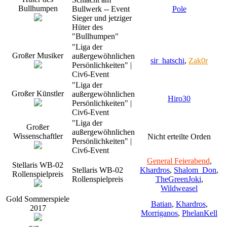
Bullhumpen
Bullwerk -- Event
Pole
Sieger und jetziger
Hüter des
"Bullhumpen"
"Liga der
Großer Musiker
außergewöhnlichen
sir_hatschi
,
Zak0r
Persönlichkeiten" |
Civ6-Event
"Liga der
Großer Künstler
außergewöhnlichen
Hiro30
Persönlichkeiten" |
Civ6-Event
"Liga der
Großer
außergewöhnlichen
Wissenschaftler
Nicht erteilte Orden
Persönlichkeiten" |
Civ6-Event
General Feierabend
,
Stellaris WB-02
Stellaris WB-02
Khardros
,
Shalom_Don
,
Rollenspielpreis
Rollenspielpreis
TheGreenJoki
,
Wildweasel
Gold Sommerspiele
Batian
,
Khardros
,
2017
Morriganos
,
PhelanKell