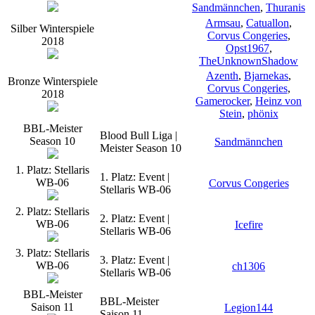
Sandmännchen
,
Thuranis
Armsau
,
Catuallon
,
Silber Winterspiele
Corvus Congeries
,
2018
Opst1967
,
TheUnknownShadow
Azenth
,
Bjarnekas
,
Bronze Winterspiele
Corvus Congeries
,
2018
Gamerocker
,
Heinz von
Stein
,
phönix
BBL-Meister
Blood Bull Liga |
Season 10
Sandmännchen
Meister Season 10
1. Platz: Stellaris
1. Platz: Event |
WB-06
Corvus Congeries
Stellaris WB-06
2. Platz: Stellaris
2. Platz: Event |
WB-06
Icefire
Stellaris WB-06
3. Platz: Stellaris
3. Platz: Event |
WB-06
ch1306
Stellaris WB-06
BBL-Meister
BBL-Meister
Saison 11
Legion144
Saison 11