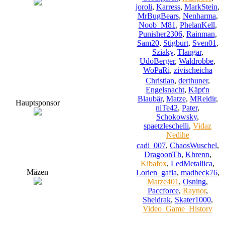
joroli
,
Karress
,
MarkStein
,
MrBugBears
,
Nenharma
,
Noob_M81
,
PhelanKell
,
Punisher2306
,
Rainman
,
Sam20
,
Stigburt
,
Sven01
,
Sziaky
,
Tlangar
,
UdoBerger
,
Waldrobbe
,
WoPaRi
,
zivischeicha
Christian
,
derthuner
,
Engelsnacht
,
Käpt'n
Blaubär
,
Matze
,
MReldir
,
Hauptsponsor
niTe42
,
Pater
,
Schokowsky
,
spaetzleschelli
,
Vidaz
Nedihe
cadi_007
,
ChaosWuschel
,
DragoonTh
,
Khrenn
,
Kibafox
,
LedMetallica
,
Mäzen
Lorien_gafia
,
madbeck76
,
Matze401
,
Osning
,
Paccforce
,
Raynor
,
Sheldrak
,
Skater1000
,
Video_Game_History