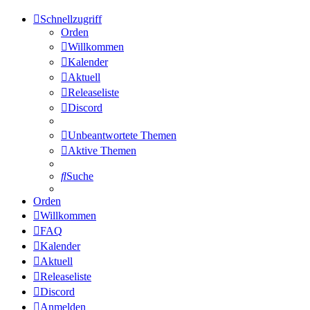
Schnellzugriff
Orden
Willkommen
Kalender
Aktuell
Releaseliste
Discord
Unbeantwortete Themen
Aktive Themen
Suche
Orden
Willkommen
FAQ
Kalender
Aktuell
Releaseliste
Discord
Anmelden