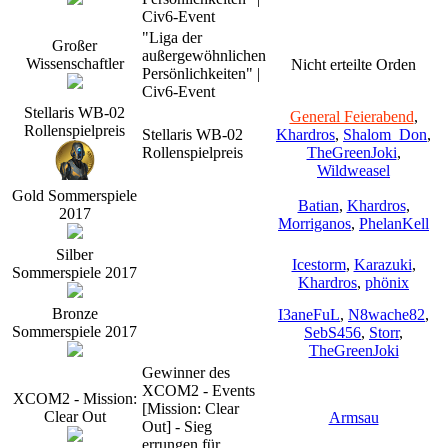
Civ6-Event
"Liga der
Großer
außergewöhnlichen
Wissenschaftler
Nicht erteilte Orden
Persönlichkeiten" |
Civ6-Event
Stellaris WB-02
General Feierabend
,
Rollenspielpreis
Stellaris WB-02
Khardros
,
Shalom_Don
,
Rollenspielpreis
TheGreenJoki
,
Wildweasel
Gold Sommerspiele
Batian
,
Khardros
,
2017
Morriganos
,
PhelanKell
Silber
Icestorm
,
Karazuki
,
Sommerspiele 2017
Khardros
,
phönix
Bronze
I3aneFuL
,
N8wache82
,
Sommerspiele 2017
SebS456
,
Storr
,
TheGreenJoki
Gewinner des
XCOM2 - Events
XCOM2 - Mission:
[Mission: Clear
Clear Out
Armsau
Out] - Sieg
errungen für