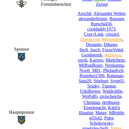
Forumsbienchen
Zeruel
Aeschli
,
Alexander Weber
,
alexanderbenne
,
Bassum
,
Burschi456
,
cooldaddy1973
,
CrazyLink
,
crisztof
,
Daron von Weissenfels
,
Desantis
,
Dihaga
,
Sponsor
fisch_fasch
,
ForzaVettel
,
Grothgerek
,
jet2space
,
joroli
,
Karress
,
MarkStein
,
MrBugBears
,
Nenharma
,
Noob_M81
,
PhelanKell
,
Punisher2306
,
Rainman
,
Sam20
,
Stigburt
,
Sven01
,
Sziaky
,
Tlangar
,
UdoBerger
,
Waldrobbe
,
WoPaRi
,
zivischeicha
Christian
,
derthuner
,
Engelsnacht
,
Käpt'n
Hauptsponsor
Blaubär
,
Matze
,
MReldir
,
niTe42
,
Pater
,
Schokowsky
,
spaetzleschelli
,
Vidaz