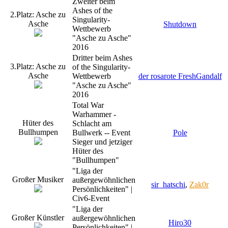
Zweiter beim
Ashes of the
2.Platz: Asche zu
Singularity-
Asche
Shutdown
Wettbewerb
"Asche zu Asche"
2016
Dritter beim Ashes
3.Platz: Asche zu
of the Singularity-
Asche
Wettbewerb
der rosarote FreshGandalf
"Asche zu Asche"
2016
Total War
Warhammer -
Hüter des
Schlacht am
Bullhumpen
Bullwerk -- Event
Pole
Sieger und jetziger
Hüter des
"Bullhumpen"
"Liga der
Großer Musiker
außergewöhnlichen
sir_hatschi
,
Zak0r
Persönlichkeiten" |
Civ6-Event
"Liga der
Großer Künstler
außergewöhnlichen
Hiro30
Persönlichkeiten" |