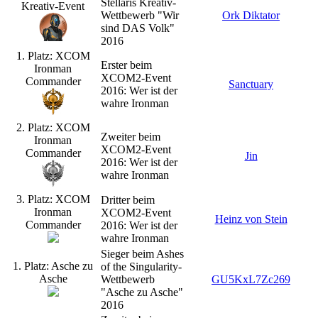
Stellaris Kreativ-
Kreativ-Event
Wettbewerb "Wir
Ork Diktator
sind DAS Volk"
2016
1. Platz: XCOM
Erster beim
Ironman
XCOM2-Event
Commander
Sanctuary
2016: Wer ist der
wahre Ironman
2. Platz: XCOM
Zweiter beim
Ironman
XCOM2-Event
Commander
Jin
2016: Wer ist der
wahre Ironman
3. Platz: XCOM
Dritter beim
Ironman
XCOM2-Event
Heinz von Stein
Commander
2016: Wer ist der
wahre Ironman
Sieger beim Ashes
1. Platz: Asche zu
of the Singularity-
Asche
Wettbewerb
GU5KxL7Zc269
"Asche zu Asche"
2016