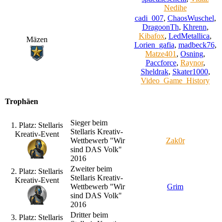
Nedihe
cadi_007
,
ChaosWuschel
,
DragoonTh
,
Khrenn
,
Kibafox
,
LedMetallica
,
Mäzen
Lorien_gafia
,
madbeck76
,
Matze401
,
Osning
,
Paccforce
,
Raynor
,
Sheldrak
,
Skater1000
,
Video_Game_History
Trophäen
Sieger beim
1. Platz: Stellaris
Stellaris Kreativ-
Kreativ-Event
Wettbewerb "Wir
Zak0r
sind DAS Volk"
2016
Zweiter beim
2. Platz: Stellaris
Stellaris Kreativ-
Kreativ-Event
Wettbewerb "Wir
Grim
sind DAS Volk"
2016
Dritter beim
3. Platz: Stellaris