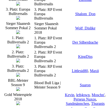
Bulliversalis
3. Platz: Europa
3. Platz: RP Event
Bulliversalis
Europa
Shalom_Don
Bulliversalis
Sieger Slaanesh
Sieger Slaanesh
Sommer Pokal 2
Sommer Pokal
Wolf_Dislike
2018
1. Platz:
1. Platz: RP Event
Bulliversalis 2
Europa
Der Silberdrache
Bulliversalis 2
2. Platz:
2. Platz: RP Event
Bulliversalis 2
Europa
KingDiss
Bulliversalis 2
3. Platz:
3. Platz: RP Event
Bulliversalis 2
Europa
Littlesid80
,
Maxii
Bulliversalis 2
BBL-Meister
Blood Bull Liga |
Season 9
Suaron
Meister Season 9
Gold Winterspiele
Kevin
,
left4own
,
Moschn'
,
2018
Perseus Naxos
,
Sandmännchen
,
Thuranis