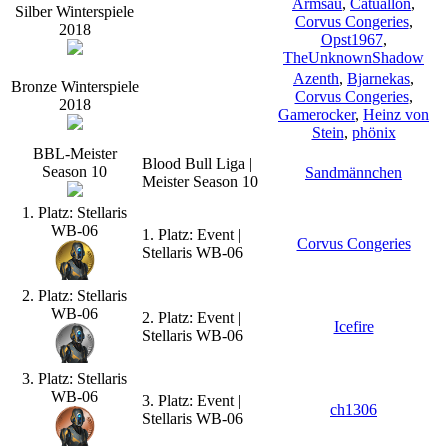
Armsau
,
Catuallon
,
Silber Winterspiele
Corvus Congeries
,
2018
Opst1967
,
TheUnknownShadow
Azenth
,
Bjarnekas
,
Bronze Winterspiele
Corvus Congeries
,
2018
Gamerocker
,
Heinz von
Stein
,
phönix
BBL-Meister
Blood Bull Liga |
Season 10
Sandmännchen
Meister Season 10
1. Platz: Stellaris
WB-06
1. Platz: Event |
Corvus Congeries
Stellaris WB-06
2. Platz: Stellaris
WB-06
2. Platz: Event |
Icefire
Stellaris WB-06
3. Platz: Stellaris
WB-06
3. Platz: Event |
ch1306
Stellaris WB-06