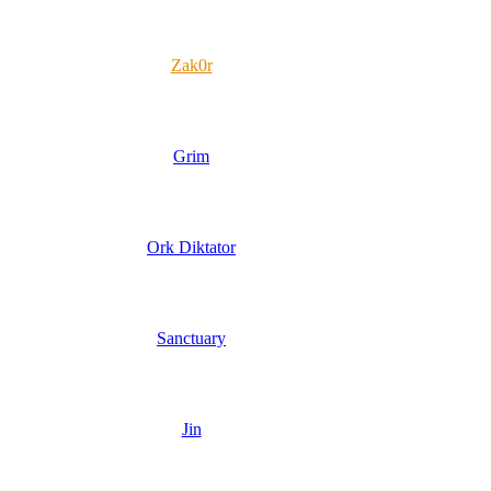
Zak0r
Grim
Ork Diktator
Sanctuary
Jin