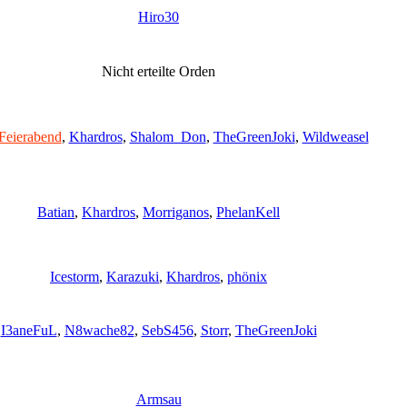
Hiro30
Nicht erteilte Orden
Feierabend
,
Khardros
,
Shalom_Don
,
TheGreenJoki
,
Wildweasel
Batian
,
Khardros
,
Morriganos
,
PhelanKell
Icestorm
,
Karazuki
,
Khardros
,
phönix
I3aneFuL
,
N8wache82
,
SebS456
,
Storr
,
TheGreenJoki
Armsau