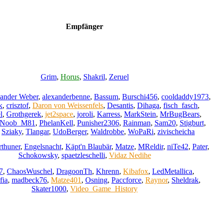
Empfänger
Grim
,
Horus
,
Shakril
,
Zeruel
ander Weber
,
alexanderbenne
,
Bassum
,
Burschi456
,
cooldaddy1973
,
k
,
crisztof
,
Daron von Weissenfels
,
Desantis
,
Dihaga
,
fisch_fasch
,
l
,
Grothgerek
,
jet2space
,
joroli
,
Karress
,
MarkStein
,
MrBugBears
,
Noob_M81
,
PhelanKell
,
Punisher2306
,
Rainman
,
Sam20
,
Stigburt
,
,
Sziaky
,
Tlangar
,
UdoBerger
,
Waldrobbe
,
WoPaRi
,
zivischeicha
rthuner
,
Engelsnacht
,
Käpt'n Blaubär
,
Matze
,
MReldir
,
niTe42
,
Pater
,
Schokowsky
,
spaetzleschelli
,
Vidaz Nedihe
7
,
ChaosWuschel
,
DragoonTh
,
Khrenn
,
Kibafox
,
LedMetallica
,
fia
,
madbeck76
,
Matze401
,
Osning
,
Paccforce
,
Raynor
,
Sheldrak
,
Skater1000
,
Video_Game_History