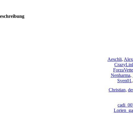
eschreibung
Aeschli
,
Alex
CrazyLin
ForzaVette
Nenharma
,
Sven01
Christian
,
de
cadi_00
Lorien_ga