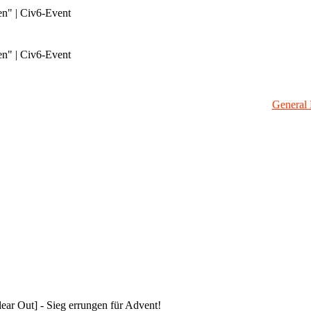
en" | Civ6-Event
en" | Civ6-Event
General 
ar Out] - Sieg errungen für Advent!