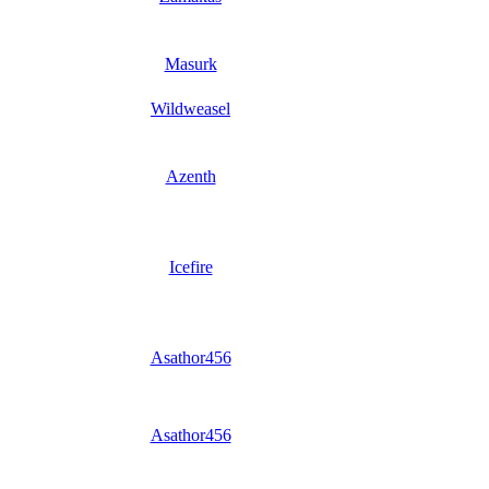
Masurk
Wildweasel
Azenth
Icefire
Asathor456
Asathor456