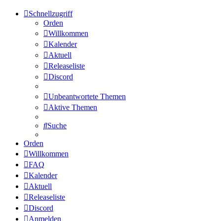
Schnellzugriff
Orden
Willkommen
Kalender
Aktuell
Releaseliste
Discord
Unbeantwortete Themen
Aktive Themen
Suche
Orden
Willkommen
FAQ
Kalender
Aktuell
Releaseliste
Discord
Anmelden