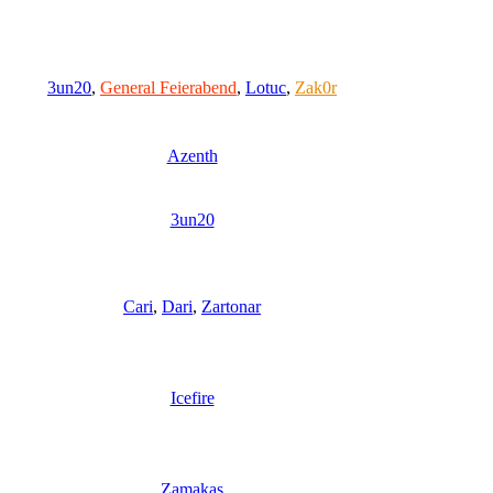
3un20
,
General Feierabend
,
Lotuc
,
Zak0r
Azenth
3un20
Cari
,
Dari
,
Zartonar
Icefire
Zamakas