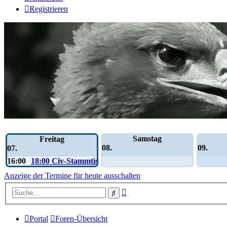
Registrieren
Wochen-Übersicht
Samstag
Freitag
08.
09.
07.
16:00
18:00 Civ-Stammtisch
Anzeige der Termine für heute ausschalten
Erweiterte
Suche
Suche
Portal
Foren-Übersicht