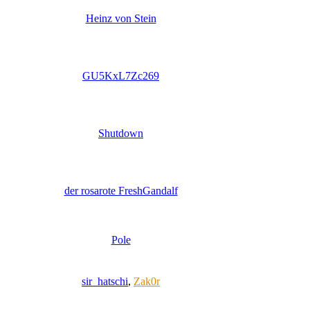
Heinz von Stein
GU5KxL7Zc269
Shutdown
der rosarote FreshGandalf
Pole
sir_hatschi
,
Zak0r