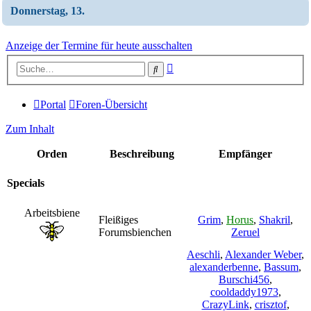
Donnerstag, 13.
Anzeige der Termine für heute ausschalten
Erweiterte
Suche
Suche
Portal
Foren-Übersicht
Zum Inhalt
Orden
Beschreibung
Empfänger
Specials
Arbeitsbiene
Fleißiges
Grim
,
Horus
,
Shakril
,
Forumsbienchen
Zeruel
Aeschli
,
Alexander Weber
,
alexanderbenne
,
Bassum
,
Burschi456
,
cooldaddy1973
,
CrazyLink
,
crisztof
,