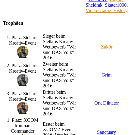
Sheldrak
,
Skater1000
,
Video_Game_History
Trophäen
Sieger beim
1. Platz: Stellaris
Stellaris Kreativ-
Kreativ-Event
Wettbewerb "Wir
Zak0r
sind DAS Volk"
2016
Zweiter beim
2. Platz: Stellaris
Stellaris Kreativ-
Kreativ-Event
Wettbewerb "Wir
Grim
sind DAS Volk"
2016
Dritter beim
3. Platz: Stellaris
Stellaris Kreativ-
Kreativ-Event
Wettbewerb "Wir
Ork Diktator
sind DAS Volk"
2016
1. Platz: XCOM
Erster beim
Ironman
XCOM2-Event
Commander
Sanctuary
2016: Wer ist der