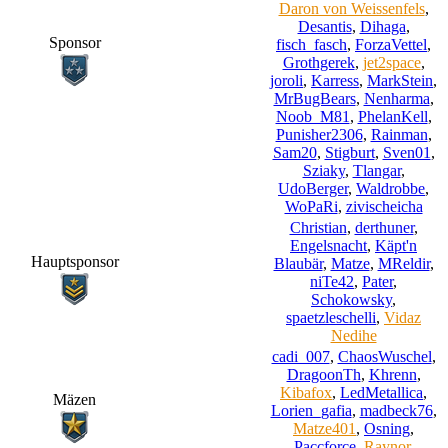
Daron von Weissenfels
,
Desantis
,
Dihaga
,
Sponsor
fisch_fasch
,
ForzaVettel
,
Grothgerek
,
jet2space
,
joroli
,
Karress
,
MarkStein
,
MrBugBears
,
Nenharma
,
Noob_M81
,
PhelanKell
,
Punisher2306
,
Rainman
,
Sam20
,
Stigburt
,
Sven01
,
Sziaky
,
Tlangar
,
UdoBerger
,
Waldrobbe
,
WoPaRi
,
zivischeicha
Christian
,
derthuner
,
Engelsnacht
,
Käpt'n
Hauptsponsor
Blaubär
,
Matze
,
MReldir
,
niTe42
,
Pater
,
Schokowsky
,
spaetzleschelli
,
Vidaz
Nedihe
cadi_007
,
ChaosWuschel
,
DragoonTh
,
Khrenn
,
Kibafox
,
LedMetallica
,
Mäzen
Lorien_gafia
,
madbeck76
,
Matze401
,
Osning
,
Paccforce
,
Raynor
,