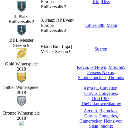
Europa
KingDiss
Bulliversalis 2
3. Platz:
3. Platz: RP Event
Bulliversalis 2
Europa
Littlesid80
,
Maxii
Bulliversalis 2
BBL-Meister
Season 9
Blood Bull Liga |
Suaron
Meister Season 9
Gold Winterspiele
Kevin
,
left4own
,
Moschn'
,
2018
Perseus Naxos
,
Sandmännchen
,
Thuranis
Silber Winterspiele
Armsau
,
Catuallon
,
2018
Corvus Congeries
,
Opst1967
,
TheUnknownShadow
Azenth
,
Bjarnekas
,
Bronze Winterspiele
Corvus Congeries
,
2018
Gamerocker
,
Heinz von
Stein
,
phönix