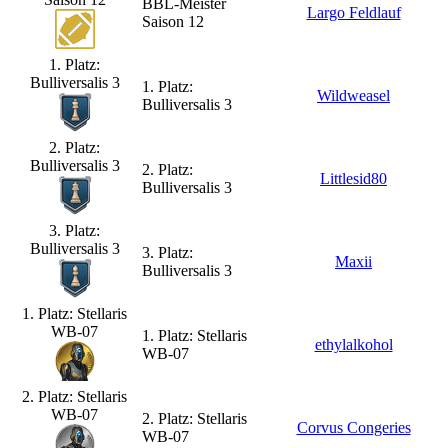
BBL-Meister
Largo Feldlauf
Saison 12
1. Platz:
Bulliversalis 3
1. Platz:
Wildweasel
Bulliversalis 3
2. Platz:
Bulliversalis 3
2. Platz:
Littlesid80
Bulliversalis 3
3. Platz:
Bulliversalis 3
3. Platz:
Maxii
Bulliversalis 3
1. Platz: Stellaris
WB-07
1. Platz: Stellaris
ethylalkohol
WB-07
2. Platz: Stellaris
WB-07
2. Platz: Stellaris
Corvus Congeries
WB-07