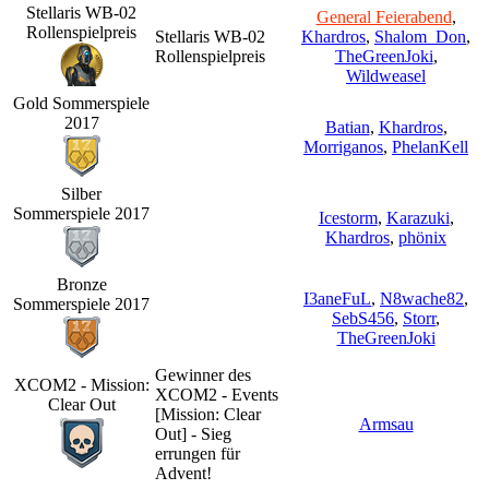
Stellaris WB-02
General Feierabend
,
Rollenspielpreis
Stellaris WB-02
Khardros
,
Shalom_Don
,
Rollenspielpreis
TheGreenJoki
,
Wildweasel
Gold Sommerspiele
2017
Batian
,
Khardros
,
Morriganos
,
PhelanKell
Silber
Sommerspiele 2017
Icestorm
,
Karazuki
,
Khardros
,
phönix
Bronze
I3aneFuL
,
N8wache82
,
Sommerspiele 2017
SebS456
,
Storr
,
TheGreenJoki
Gewinner des
XCOM2 - Mission:
XCOM2 - Events
Clear Out
[Mission: Clear
Armsau
Out] - Sieg
errungen für
Advent!