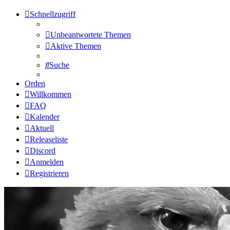
Schnellzugriff
Unbeantwortete Themen
Aktive Themen
Suche
Orden
Willkommen
FAQ
Kalender
Aktuell
Releaseliste
Discord
Anmelden
Registrieren