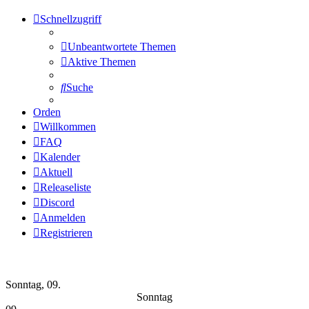
Schnellzugriff
Unbeantwortete Themen
Aktive Themen
Suche
Orden
Willkommen
FAQ
Kalender
Aktuell
Releaseliste
Discord
Anmelden
Registrieren
Wochen-Übersicht
Sonntag, 09.
Sonntag