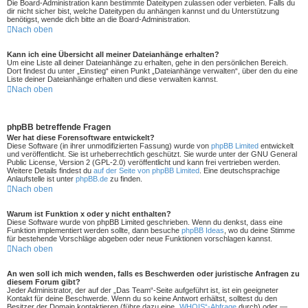
Die Board-Administration kann bestimmte Dateitypen zulassen oder verbieten. Falls du
dir nicht sicher bist, welche Dateitypen du anhängen kannst und du Unterstützung
benötigst, wende dich bitte an die Board-Administration.
Nach oben
Kann ich eine Übersicht all meiner Dateianhänge erhalten?
Um eine Liste all deiner Dateianhänge zu erhalten, gehe in den persönlichen Bereich.
Dort findest du unter „Einstieg“ einen Punkt „Dateianhänge verwalten“, über den du eine
Liste deiner Dateianhänge erhalten und diese verwalten kannst.
Nach oben
phpBB betreffende Fragen
Wer hat diese Forensoftware entwickelt?
Diese Software (in ihrer unmodifizierten Fassung) wurde von
phpBB Limited
entwickelt
und veröffentlicht. Sie ist urheberrechtlich geschützt. Sie wurde unter der GNU General
Public License, Version 2 (GPL-2.0) veröffentlicht und kann frei vertrieben werden.
Weitere Details findest du
auf der Seite von phpBB Limited
. Eine deutschsprachige
Anlaufstelle ist unter
phpBB.de
zu finden.
Nach oben
Warum ist Funktion x oder y nicht enthalten?
Diese Software wurde von phpBB Limited geschrieben. Wenn du denkst, dass eine
Funktion implementiert werden sollte, dann besuche
phpBB Ideas
, wo du deine Stimme
für bestehende Vorschläge abgeben oder neue Funktionen vorschlagen kannst.
Nach oben
An wen soll ich mich wenden, falls es Beschwerden oder juristische Anfragen zu
diesem Forum gibt?
Jeder Administrator, der auf der „Das Team“-Seite aufgeführt ist, ist ein geeigneter
Kontakt für deine Beschwerde. Wenn du so keine Antwort erhältst, solltest du den
Besitzer der Domain kontaktieren (führe dazu eine
„WHOIS“-Abfrage
durch) oder —