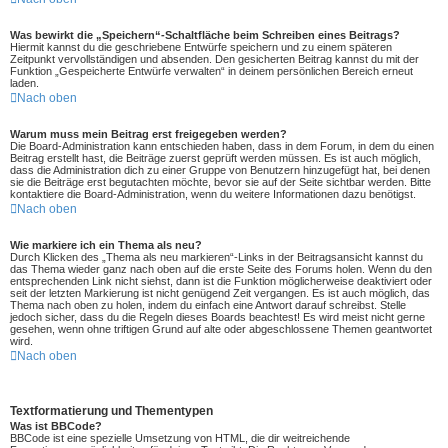
Was bewirkt die „Speichern“-Schaltfläche beim Schreiben eines Beitrags?
Hiermit kannst du die geschriebene Entwürfe speichern und zu einem späteren
Zeitpunkt vervollständigen und absenden. Den gesicherten Beitrag kannst du mit der
Funktion „Gespeicherte Entwürfe verwalten“ in deinem persönlichen Bereich erneut
laden.
Nach oben
Warum muss mein Beitrag erst freigegeben werden?
Die Board-Administration kann entschieden haben, dass in dem Forum, in dem du einen
Beitrag erstellt hast, die Beiträge zuerst geprüft werden müssen. Es ist auch möglich,
dass die Administration dich zu einer Gruppe von Benutzern hinzugefügt hat, bei denen
sie die Beiträge erst begutachten möchte, bevor sie auf der Seite sichtbar werden. Bitte
kontaktiere die Board-Administration, wenn du weitere Informationen dazu benötigst.
Nach oben
Wie markiere ich ein Thema als neu?
Durch Klicken des „Thema als neu markieren“-Links in der Beitragsansicht kannst du
das Thema wieder ganz nach oben auf die erste Seite des Forums holen. Wenn du den
entsprechenden Link nicht siehst, dann ist die Funktion möglicherweise deaktiviert oder
seit der letzten Markierung ist nicht genügend Zeit vergangen. Es ist auch möglich, das
Thema nach oben zu holen, indem du einfach eine Antwort darauf schreibst. Stelle
jedoch sicher, dass du die Regeln dieses Boards beachtest! Es wird meist nicht gerne
gesehen, wenn ohne triftigen Grund auf alte oder abgeschlossene Themen geantwortet
wird.
Nach oben
Textformatierung und Thementypen
Was ist BBCode?
BBCode ist eine spezielle Umsetzung von HTML, die dir weitreichende