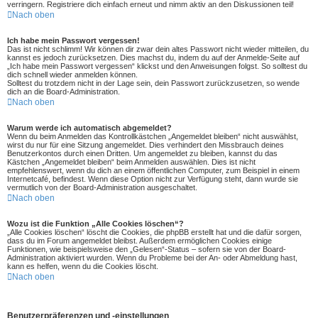
verringern. Registriere dich einfach erneut und nimm aktiv an den Diskussionen teil!
Nach oben
Ich habe mein Passwort vergessen!
Das ist nicht schlimm! Wir können dir zwar dein altes Passwort nicht wieder mitteilen, du
kannst es jedoch zurücksetzen. Dies machst du, indem du auf der Anmelde-Seite auf
„Ich habe mein Passwort vergessen“ klickst und den Anweisungen folgst. So solltest du
dich schnell wieder anmelden können.
Solltest du trotzdem nicht in der Lage sein, dein Passwort zurückzusetzen, so wende
dich an die Board-Administration.
Nach oben
Warum werde ich automatisch abgemeldet?
Wenn du beim Anmelden das Kontrollkästchen „Angemeldet bleiben“ nicht auswählst,
wirst du nur für eine Sitzung angemeldet. Dies verhindert den Missbrauch deines
Benutzerkontos durch einen Dritten. Um angemeldet zu bleiben, kannst du das
Kästchen „Angemeldet bleiben“ beim Anmelden auswählen. Dies ist nicht
empfehlenswert, wenn du dich an einem öffentlichen Computer, zum Beispiel in einem
Internetcafé, befindest. Wenn diese Option nicht zur Verfügung steht, dann wurde sie
vermutlich von der Board-Administration ausgeschaltet.
Nach oben
Wozu ist die Funktion „Alle Cookies löschen“?
„Alle Cookies löschen“ löscht die Cookies, die phpBB erstellt hat und die dafür sorgen,
dass du im Forum angemeldet bleibst. Außerdem ermöglichen Cookies einige
Funktionen, wie beispielsweise den „Gelesen“-Status – sofern sie von der Board-
Administration aktiviert wurden. Wenn du Probleme bei der An- oder Abmeldung hast,
kann es helfen, wenn du die Cookies löscht.
Nach oben
Benutzerpräferenzen und -einstellungen