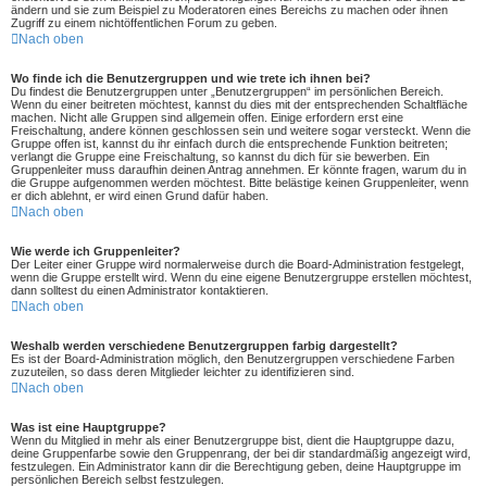
ändern und sie zum Beispiel zu Moderatoren eines Bereichs zu machen oder ihnen
Zugriff zu einem nichtöffentlichen Forum zu geben.
Nach oben
Wo finde ich die Benutzergruppen und wie trete ich ihnen bei?
Du findest die Benutzergruppen unter „Benutzergruppen“ im persönlichen Bereich.
Wenn du einer beitreten möchtest, kannst du dies mit der entsprechenden Schaltfläche
machen. Nicht alle Gruppen sind allgemein offen. Einige erfordern erst eine
Freischaltung, andere können geschlossen sein und weitere sogar versteckt. Wenn die
Gruppe offen ist, kannst du ihr einfach durch die entsprechende Funktion beitreten;
verlangt die Gruppe eine Freischaltung, so kannst du dich für sie bewerben. Ein
Gruppenleiter muss daraufhin deinen Antrag annehmen. Er könnte fragen, warum du in
die Gruppe aufgenommen werden möchtest. Bitte belästige keinen Gruppenleiter, wenn
er dich ablehnt, er wird einen Grund dafür haben.
Nach oben
Wie werde ich Gruppenleiter?
Der Leiter einer Gruppe wird normalerweise durch die Board-Administration festgelegt,
wenn die Gruppe erstellt wird. Wenn du eine eigene Benutzergruppe erstellen möchtest,
dann solltest du einen Administrator kontaktieren.
Nach oben
Weshalb werden verschiedene Benutzergruppen farbig dargestellt?
Es ist der Board-Administration möglich, den Benutzergruppen verschiedene Farben
zuzuteilen, so dass deren Mitglieder leichter zu identifizieren sind.
Nach oben
Was ist eine Hauptgruppe?
Wenn du Mitglied in mehr als einer Benutzergruppe bist, dient die Hauptgruppe dazu,
deine Gruppenfarbe sowie den Gruppenrang, der bei dir standardmäßig angezeigt wird,
festzulegen. Ein Administrator kann dir die Berechtigung geben, deine Hauptgruppe im
persönlichen Bereich selbst festzulegen.