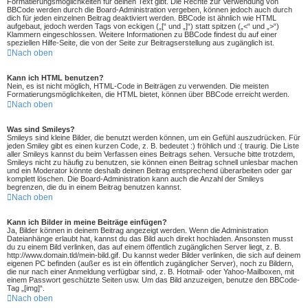
Formatierungsmöglichkeiten für deinen Text gibt. Die Rechte zur Verwendung von
BBCode werden durch die Board-Administration vergeben, können jedoch auch durch
dich für jeden einzelnen Beitrag deaktiviert werden. BBCode ist ähnlich wie HTML
aufgebaut, jedoch werden Tags von eckigen („[“ und „]“) statt spitzen („<“ und „>“)
Klammern eingeschlossen. Weitere Informationen zu BBCode findest du auf einer
speziellen Hilfe-Seite, die von der Seite zur Beitragserstellung aus zugänglich ist.
Nach oben
Kann ich HTML benutzen?
Nein, es ist nicht möglich, HTML-Code in Beiträgen zu verwenden. Die meisten
Formatierungsmöglichkeiten, die HTML bietet, können über BBCode erreicht werden.
Nach oben
Was sind Smileys?
Smileys sind kleine Bilder, die benutzt werden können, um ein Gefühl auszudrücken. Für
jeden Smiley gibt es einen kurzen Code, z. B. bedeutet :) fröhlich und :( traurig. Die Liste
aller Smileys kannst du beim Verfassen eines Beitrags sehen. Versuche bitte trotzdem,
Smileys nicht zu häufig zu benutzen, sie können einen Beitrag schnell unlesbar machen
und ein Moderator könnte deshalb deinen Beitrag entsprechend überarbeiten oder gar
komplett löschen. Die Board-Administration kann auch die Anzahl der Smileys
begrenzen, die du in einem Beitrag benutzen kannst.
Nach oben
Kann ich Bilder in meine Beiträge einfügen?
Ja, Bilder können in deinem Beitrag angezeigt werden. Wenn die Administration
Dateianhänge erlaubt hat, kannst du das Bild auch direkt hochladen. Ansonsten musst
du zu einem Bild verlinken, das auf einem öffentlich zugänglichen Server liegt, z. B.
http://www.domain.tld/mein-bild.gif. Du kannst weder Bilder verlinken, die sich auf deinem
eigenen PC befinden (außer es ist ein öffentlich zugänglicher Server), noch zu Bildern,
die nur nach einer Anmeldung verfügbar sind, z. B. Hotmail- oder Yahoo-Mailboxen, mit
einem Passwort geschützte Seiten usw. Um das Bild anzuzeigen, benutze den BBCode-
Tag „[img]“.
Nach oben