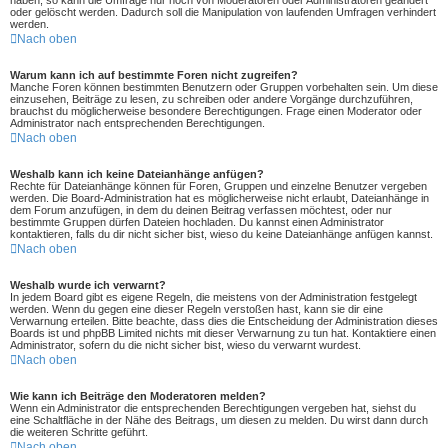
haben, so kann die Umfrage nur noch von Moderatoren oder Administratoren geändert
oder gelöscht werden. Dadurch soll die Manipulation von laufenden Umfragen verhindert
werden.
Nach oben
Warum kann ich auf bestimmte Foren nicht zugreifen?
Manche Foren können bestimmten Benutzern oder Gruppen vorbehalten sein. Um diese
einzusehen, Beiträge zu lesen, zu schreiben oder andere Vorgänge durchzuführen,
brauchst du möglicherweise besondere Berechtigungen. Frage einen Moderator oder
Administrator nach entsprechenden Berechtigungen.
Nach oben
Weshalb kann ich keine Dateianhänge anfügen?
Rechte für Dateianhänge können für Foren, Gruppen und einzelne Benutzer vergeben
werden. Die Board-Administration hat es möglicherweise nicht erlaubt, Dateianhänge in
dem Forum anzufügen, in dem du deinen Beitrag verfassen möchtest, oder nur
bestimmte Gruppen dürfen Dateien hochladen. Du kannst einen Administrator
kontaktieren, falls du dir nicht sicher bist, wieso du keine Dateianhänge anfügen kannst.
Nach oben
Weshalb wurde ich verwarnt?
In jedem Board gibt es eigene Regeln, die meistens von der Administration festgelegt
werden. Wenn du gegen eine dieser Regeln verstoßen hast, kann sie dir eine
Verwarnung erteilen. Bitte beachte, dass dies die Entscheidung der Administration dieses
Boards ist und phpBB Limited nichts mit dieser Verwarnung zu tun hat. Kontaktiere einen
Administrator, sofern du die nicht sicher bist, wieso du verwarnt wurdest.
Nach oben
Wie kann ich Beiträge den Moderatoren melden?
Wenn ein Administrator die entsprechenden Berechtigungen vergeben hat, siehst du
eine Schaltfläche in der Nähe des Beitrags, um diesen zu melden. Du wirst dann durch
die weiteren Schritte geführt.
Nach oben