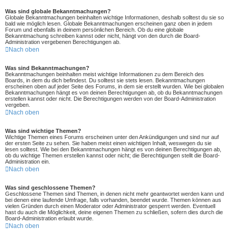
Was sind globale Bekanntmachungen?
Globale Bekanntmachungen beinhalten wichtige Informationen, deshalb solltest du sie so
bald wie möglich lesen. Globale Bekanntmachungen erscheinen ganz oben in jedem
Forum und ebenfalls in deinem persönlichen Bereich. Ob du eine globale
Bekanntmachung schreiben kannst oder nicht, hängt von den durch die Board-
Administration vergebenen Berechtigungen ab.
Nach oben
Was sind Bekanntmachungen?
Bekanntmachungen beinhalten meist wichtige Informationen zu dem Bereich des
Boards, in dem du dich befindest. Du solltest sie stets lesen. Bekanntmachungen
erscheinen oben auf jeder Seite des Forums, in dem sie erstellt wurden. Wie bei globalen
Bekanntmachungen hängt es von deinen Berechtigungen ab, ob du Bekanntmachungen
erstellen kannst oder nicht. Die Berechtigungen werden von der Board-Administration
vergeben.
Nach oben
Was sind wichtige Themen?
Wichtige Themen eines Forums erscheinen unter den Ankündigungen und sind nur auf
der ersten Seite zu sehen. Sie haben meist einen wichtigen Inhalt, weswegen du sie
lesen solltest. Wie bei den Bekanntmachungen hängt es von deinen Berechtigungen ab,
ob du wichtige Themen erstellen kannst oder nicht; die Berechtigungen stellt die Board-
Administration ein.
Nach oben
Was sind geschlossene Themen?
Geschlossene Themen sind Themen, in denen nicht mehr geantwortet werden kann und
bei denen eine laufende Umfrage, falls vorhanden, beendet wurde. Themen können aus
vielen Gründen durch einen Moderator oder Administrator gesperrt werden. Eventuell
hast du auch die Möglichkeit, deine eigenen Themen zu schließen, sofern dies durch die
Board-Administration erlaubt wurde.
Nach oben