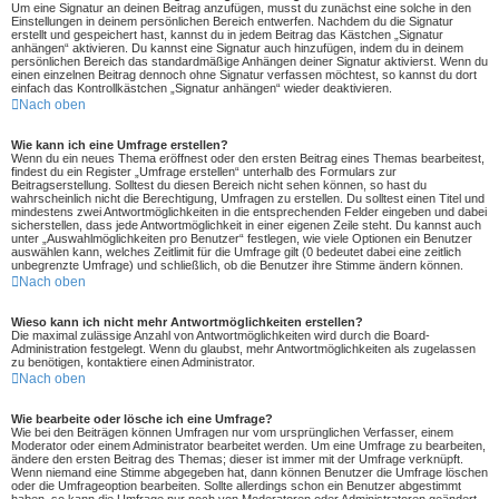
Um eine Signatur an deinen Beitrag anzufügen, musst du zunächst eine solche in den
Einstellungen in deinem persönlichen Bereich entwerfen. Nachdem du die Signatur
erstellt und gespeichert hast, kannst du in jedem Beitrag das Kästchen „Signatur
anhängen“ aktivieren. Du kannst eine Signatur auch hinzufügen, indem du in deinem
persönlichen Bereich das standardmäßige Anhängen deiner Signatur aktivierst. Wenn du
einen einzelnen Beitrag dennoch ohne Signatur verfassen möchtest, so kannst du dort
einfach das Kontrollkästchen „Signatur anhängen“ wieder deaktivieren.
Nach oben
Wie kann ich eine Umfrage erstellen?
Wenn du ein neues Thema eröffnest oder den ersten Beitrag eines Themas bearbeitest,
findest du ein Register „Umfrage erstellen“ unterhalb des Formulars zur
Beitragserstellung. Solltest du diesen Bereich nicht sehen können, so hast du
wahrscheinlich nicht die Berechtigung, Umfragen zu erstellen. Du solltest einen Titel und
mindestens zwei Antwortmöglichkeiten in die entsprechenden Felder eingeben und dabei
sicherstellen, dass jede Antwortmöglichkeit in einer eigenen Zeile steht. Du kannst auch
unter „Auswahlmöglichkeiten pro Benutzer“ festlegen, wie viele Optionen ein Benutzer
auswählen kann, welches Zeitlimit für die Umfrage gilt (0 bedeutet dabei eine zeitlich
unbegrenzte Umfrage) und schließlich, ob die Benutzer ihre Stimme ändern können.
Nach oben
Wieso kann ich nicht mehr Antwortmöglichkeiten erstellen?
Die maximal zulässige Anzahl von Antwortmöglichkeiten wird durch die Board-
Administration festgelegt. Wenn du glaubst, mehr Antwortmöglichkeiten als zugelassen
zu benötigen, kontaktiere einen Administrator.
Nach oben
Wie bearbeite oder lösche ich eine Umfrage?
Wie bei den Beiträgen können Umfragen nur vom ursprünglichen Verfasser, einem
Moderator oder einem Administrator bearbeitet werden. Um eine Umfrage zu bearbeiten,
ändere den ersten Beitrag des Themas; dieser ist immer mit der Umfrage verknüpft.
Wenn niemand eine Stimme abgegeben hat, dann können Benutzer die Umfrage löschen
oder die Umfrageoption bearbeiten. Sollte allerdings schon ein Benutzer abgestimmt