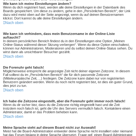
Wie kann ich meine Einstellungen ändern?
Wenn du dich registriert hast, werden alle deine Einstellungen in der Datenbank des
Boards gespeichert. Um diese zu ändern, gehe in den „Persönlichen Bereich“; der Link
dazu wird meist oben auf der Seite angezeigt, wenn du auf deinen Benutzernamen
klickst. Dort kannst du alle deine Einstellungen ändern.
Nach oben
Wie kann ich verhindern, dass mein Benutzername in der Online-Liste
auftaucht?
In deinem persönlichen Bereich findest du in den Einstellungen eine Option „Meinen
Online-Status während dieser Sitzung verbergen“. Wenn du diese Option einschaltest,
können nur Administratoren, Moderatoren und du selbst deinen Online-Status sehen. Du
wirst dann als unsichtbarer Besucher gezählt.
Nach oben
Die Forenuhr geht falsch!
Möglicherweise entspricht die angezeigte Zeit nicht deiner eigenen Zeitzone. In diesem
Fall solltest du im „Persönlichen Bereich“ die für dich passende Zeitzone
(Mitteleuropäische Zeit, ...) festlegen. Die Zeitzone kann dabei nur von registrierten
Benutzern geändert werden. Wenn du noch nicht registriert bist, ist dies ein guter Grund,
dies jetzt zu tun.
Nach oben
Ich habe die Zeitzone eingestellt, aber die Forenuhr geht immer noch falsch!
Wenn du dir sicher bist, dass du die Zeitzone richtig eingestellt hast und die Zeit
trotzdem noch falsch ist, geht die Uhr des Servers vermutlich falsch. Kontaktiere einen
Administrator, damit er das Problem beheben kann.
Nach oben
Meine Sprache steht auf diesem Board nicht zur Auswahl!
Meist hat die Board-Administration entweder deine Sprache nicht installiert oder niemand
hat das Forum bislang in deine Sprache übersetzt. Frage ggf. einen Board-Administrator,