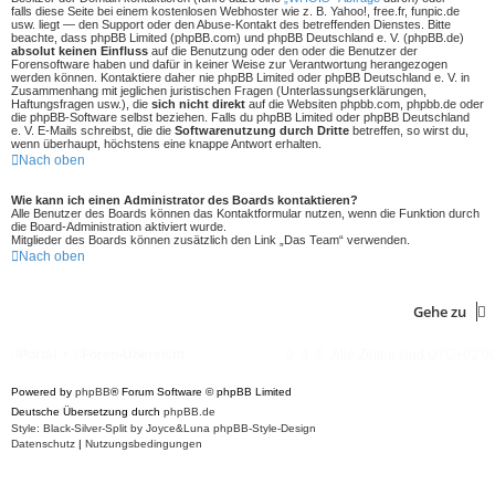
falls diese Seite bei einem kostenlosen Webhoster wie z. B. Yahoo!, free.fr, funpic.de
usw. liegt — den Support oder den Abuse-Kontakt des betreffenden Dienstes. Bitte
beachte, dass phpBB Limited (phpBB.com) und phpBB Deutschland e. V. (phpBB.de)
absolut keinen Einfluss
auf die Benutzung oder den oder die Benutzer der
Forensoftware haben und dafür in keiner Weise zur Verantwortung herangezogen
werden können. Kontaktiere daher nie phpBB Limited oder phpBB Deutschland e. V. in
Zusammenhang mit jeglichen juristischen Fragen (Unterlassungserklärungen,
Haftungsfragen usw.), die
sich nicht direkt
auf die Websiten phpbb.com, phpbb.de oder
die phpBB-Software selbst beziehen. Falls du phpBB Limited oder phpBB Deutschland
e. V. E-Mails schreibst, die die
Softwarenutzung durch Dritte
betreffen, so wirst du,
wenn überhaupt, höchstens eine knappe Antwort erhalten.
Nach oben
Wie kann ich einen Administrator des Boards kontaktieren?
Alle Benutzer des Boards können das Kontaktformular nutzen, wenn die Funktion durch
die Board-Administration aktiviert wurde.
Mitglieder des Boards können zusätzlich den Link „Das Team“ verwenden.
Nach oben
Gehe zu
Portal
Foren-Übersicht
Alle Zeiten sind
UTC+02:0
Powered by
phpBB
® Forum Software © phpBB Limited
Deutsche Übersetzung durch
phpBB.de
Style: Black-Silver-Split by Joyce&Luna
phpBB-Style-Design
Datenschutz
|
Nutzungsbedingungen