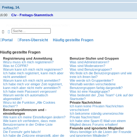
Freitag, 14.
16:00
Civ - Freitags-Stammtisch
Anzeige der Termine für heute ausschalten
Suche
Erweiterte Suche
Portal
Foren-Übersicht
Häufig gestellte Fragen
Häufig gestellte Fragen
Registrierung und Anmeldung
Benutzer-Stufen und Gruppen
Wozu muss ich mich registrieren?
Was sind Administratoren?
Was ist COPPA?
Was sind Moderatoren?
Warum kann ich mich nicht registrieren?
Was sind Benutzergruppen?
Ich habe mich registriert, kann mich aber
Wo finde ich die Benutzergruppen und wie
nicht anmelden!
trete ich ihnen bei?
Warum kann ich mich nicht anmelden?
Wie werde ich Gruppenleiter?
Ich habe mich vor einiger Zeit registriert,
Weshalb werden verschiedene
kann mich aber nicht mehr anmelden?!
Benutzergruppen farbig dargestellt?
Ich habe mein Passwort vergessen!
Was ist eine Hauptgruppe?
Warum werde ich automatisch
Was bedeutet der „Das Team“-Link auf der
abgemeldet?
Startseite?
Wozu ist die Funktion „Alle Cookies
Private Nachrichten
löschen“?
Ich kann keine Privaten Nachrichten
Benutzerpräferenzen und -
verschicken!
einstellungen
Ich bekomme ständig unerwünschte
Wie kann ich meine Einstellungen ändern?
Private Nachrichten!
Wie kann ich verhindern, dass mein
Ich habe eine Spam-E-Mail von einem
Benutzername in der Online-Liste
Mitglied dieses Forums erhalten!
auftaucht?
Freunde und ignorierte Mitglieder
Die Forenuhr geht falsch!
Wozu benötige ich die Listen der Freunde
Ich habe die Zeitzone eingestellt, aber die
und ignorierten Mitglieder?