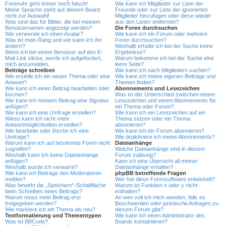
Forenuhr geht immer noch falsch!
Wie kann ich Mitglieder zur Liste der
Meine Sprache steht auf diesem Board
Freunde oder zur Liste der ignorierten
nicht zur Auswahl!
Mitglieder hinzufügen oder diese wieder
Was sind das für Bilder, die bei meinem
aus den Listen entfernen?
Benutzernamen angezeigt werden?
Die Foren durchsuchen
Wie verwende ich einen Avatar?
Wie kann ich ein Forum oder mehrere
Was ist mein Rang und wie kann ich ihn
Foren durchsuchen?
ändern?
Weshalb erhalte ich bei der Suche keine
Wenn ich bei einem Benutzer auf den E-
Ergebnisse?
Mail-Link klicke, werde ich aufgefordert,
Warum bekomme ich bei der Suche eine
mich anzumelden.
leere Seite?
Beiträge schreiben
Wie kann ich nach Mitgliedern suchen?
Wie erstelle ich ein neues Thema oder eine
Wie kann ich meine eigenen Beiträge und
Antwort?
Themen finden?
Wie kann ich einen Beitrag bearbeiten oder
Abonnements und Lesezeichen
löschen?
Was ist der Unterschied zwischen einem
Wie kann ich meinem Beitrag eine Signatur
Lesezeichen und einem Abonnements für
anfügen?
ein Thema oder Forum?
Wie kann ich eine Umfrage erstellen?
Wie kann ich ein Lesezeichen auf ein
Wieso kann ich nicht mehr
Thema setzen oder ein Thema
Antwortmöglichkeiten erstellen?
abonnieren?
Wie bearbeite oder lösche ich eine
Wie kann ich ein Forum abonnieren?
Umfrage?
Wie deaktiviere ich meine Abonnements?
Warum kann ich auf bestimmte Foren nicht
Dateianhänge
zugreifen?
Welche Dateianhänge sind in diesem
Weshalb kann ich keine Dateianhänge
Forum zulässig?
anfügen?
Kann ich eine Übersicht all meiner
Weshalb wurde ich verwarnt?
Dateianhänge erhalten?
Wie kann ich Beiträge den Moderatoren
phpBB betreffende Fragen
melden?
Wer hat diese Forensoftware entwickelt?
Was bewirkt die „Speichern“-Schaltfläche
Warum ist Funktion x oder y nicht
beim Schreiben eines Beitrags?
enthalten?
Warum muss mein Beitrag erst
An wen soll ich mich wenden, falls es
freigegeben werden?
Beschwerden oder juristische Anfragen zu
Wie markiere ich ein Thema als neu?
diesem Forum gibt?
Textformatierung und Thementypen
Wie kann ich einen Administrator des
Was ist BBCode?
Boards kontaktieren?