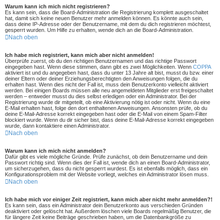
Warum kann ich mich nicht registrieren?
Es kann sein, dass die Board-Administration die Registrierung komplett ausgeschaltet
hat, damit sich keine neuen Benutzer mehr anmelden können. Es könnte auch sein,
dass deine IP-Adresse oder der Benutzername, mit dem du dich registrieren möchtest,
gesperrt wurden. Um Hilfe zu erhalten, wende dich an die Board-Administration.
Nach oben
Ich habe mich registriert, kann mich aber nicht anmelden!
Überprüfe zuerst, ob du den richtigen Benutzernamen und das richtige Passwort
eingegeben hast. Wenn diese stimmen, dann gibt es zwei Möglichkeiten. Wenn
COPPA
aktiviert ist und du angegeben hast, dass du unter 13 Jahre alt bist, musst du bzw. einer
deiner Eltern oder deiner Erziehungsberechtigten den Anweisungen folgen, die du
erhalten hast. Wenn dies nicht der Fall ist, muss dein Benutzerkonto vielleicht aktiviert
werden. Bei einigen Boards müssen alle neu angemeldeten Mitglieder erst freigeschaltet
werden – entweder musst du dies selbst erledigen oder ein Administrator. Bei der
Registrierung wurde dir mitgeteilt, ob eine Aktivierung nötig ist oder nicht. Wenn du eine
E-Mail erhalten hast, folge den dort enthaltenen Anweisungen. Ansonsten prüfe, ob du
deine E-Mail-Adresse korrekt eingegeben hast oder die E-Mail von einem Spam-Filter
blockiert wurde. Wenn du dir sicher bist, dass deine E-Mail-Adresse korrekt eingegeben
wurde, dann kontaktiere einen Administrator.
Nach oben
Warum kann ich mich nicht anmelden?
Dafür gibt es viele mögliche Gründe. Prüfe zunächst, ob dein Benutzername und dein
Passwort richtig sind. Wenn dies der Fall ist, wende dich an einen Board-Administrator,
um sicherzugehen, dass du nicht gesperrt wurdest. Es ist ebenfalls möglich, dass ein
Konfigurationsproblem mit der Website vorliegt, welches ein Administrator lösen muss.
Nach oben
Ich habe mich vor einiger Zeit registriert, kann mich aber nicht mehr anmelden?!
Es kann sein, dass ein Administrator dein Benutzerkonto aus verschieden Gründen
deaktiviert oder gelöscht hat. Außerdem löschen viele Boards regelmäßig Benutzer, die
für längere Zeit keine Beiträge geschrieben haben, um die Datenbankgröße zu