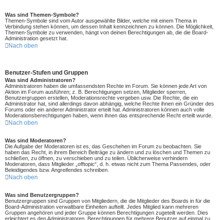
Was sind Themen-Symbole?
Themen-Symbole sind vom Autor ausgewählte Bilder, welche mit einem Thema in
Verbindung stehen können, um dessen Inhalt kennzeichnen zu können. Die Möglichkeit,
Themen-Symbole zu verwenden, hängt von deinen Berechtigungen ab, die die Board-
Administration gesetzt hat.
Nach oben
Benutzer-Stufen und Gruppen
Was sind Administratoren?
Administratoren haben die umfassendsten Rechte im Forum. Sie können jede Art von
Aktion im Forum ausführen; z. B. Berechtigungen setzen, Mitglieder sperren,
Benutzergruppen erstellen, Moderationsrechte vergeben usw. Die Rechte, die ein
Administrator hat, sind allerdings davon abhängig, welche Rechte ihnen ein Gründer des
Forums oder ein anderer Administrator erteilt hat. Administratoren können auch volle
Moderationsberechtigungen haben, wenn ihnen das entsprechende Recht erteilt wurde.
Nach oben
Was sind Moderatoren?
Die Aufgabe der Moderatoren ist es, das Geschehen im Forum zu beobachten. Sie
haben das Recht, in ihrem Bereich Beiträge zu ändern und zu löschen und Themen zu
schließen, zu öffnen, zu verschieben und zu teilen. Üblicherweise verhindern
Moderatoren, dass Mitglieder „offtopic“, d. h. etwas nicht zum Thema Passendes, oder
Beleidigendes bzw. Angreifendes schreiben.
Nach oben
Was sind Benutzergruppen?
Benutzergruppen sind Gruppen von Mitgliedern, die die Mitglieder des Boards in für die
Board-Administration verwaltbare Einheiten aufteilt. Jedes Mitglied kann mehreren
Gruppen angehören und jeder Gruppe können Berechtigungen zugeteilt werden. Dies
erleichtert es den Administratoren, Berechtigungen für mehrere Benutzer auf einmal zu