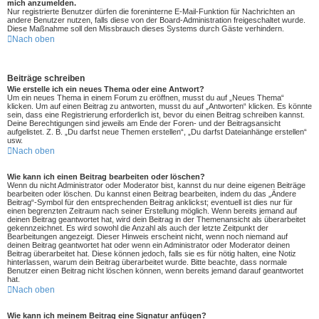
mich anzumelden.
Nur registrierte Benutzer dürfen die foreninterne E-Mail-Funktion für Nachrichten an
andere Benutzer nutzen, falls diese von der Board-Administration freigeschaltet wurde.
Diese Maßnahme soll den Missbrauch dieses Systems durch Gäste verhindern.
Nach oben
Beiträge schreiben
Wie erstelle ich ein neues Thema oder eine Antwort?
Um ein neues Thema in einem Forum zu eröffnen, musst du auf „Neues Thema“
klicken. Um auf einen Beitrag zu antworten, musst du auf „Antworten“ klicken. Es könnte
sein, dass eine Registrierung erforderlich ist, bevor du einen Beitrag schreiben kannst.
Deine Berechtigungen sind jeweils am Ende der Foren- und der Beitragsansicht
aufgelistet. Z. B. „Du darfst neue Themen erstellen“, „Du darfst Dateianhänge erstellen“
usw.
Nach oben
Wie kann ich einen Beitrag bearbeiten oder löschen?
Wenn du nicht Administrator oder Moderator bist, kannst du nur deine eigenen Beiträge
bearbeiten oder löschen. Du kannst einen Beitrag bearbeiten, indem du das „Ändere
Beitrag“-Symbol für den entsprechenden Beitrag anklickst; eventuell ist dies nur für
einen begrenzten Zeitraum nach seiner Erstellung möglich. Wenn bereits jemand auf
deinen Beitrag geantwortet hat, wird dein Beitrag in der Themenansicht als überarbeitet
gekennzeichnet. Es wird sowohl die Anzahl als auch der letzte Zeitpunkt der
Bearbeitungen angezeigt. Dieser Hinweis erscheint nicht, wenn noch niemand auf
deinen Beitrag geantwortet hat oder wenn ein Administrator oder Moderator deinen
Beitrag überarbeitet hat. Diese können jedoch, falls sie es für nötig halten, eine Notiz
hinterlassen, warum dein Beitrag überarbeitet wurde. Bitte beachte, dass normale
Benutzer einen Beitrag nicht löschen können, wenn bereits jemand darauf geantwortet
hat.
Nach oben
Wie kann ich meinem Beitrag eine Signatur anfügen?