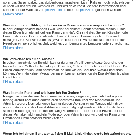
ob er das Sprachpaket, das du benötigst, installieren kann. Falls es noch nicht existiert,
würden wir uns freuen, wenn du es übersetzen würdest. Weitere Informationen dazu
können auf der Website von
phpBB Limited
oder auf
phpBB.de
gefunden werden.
Nach oben
Was sind das für Bilder, die bei meinem Benutzernamen angezeigt werden?
In der Beitragsansicht können zwei Bilder bei deinem Benutzernamen stehen. Eines
dieser Bilder ist meist mit deinem Rang verknüpft: Oft sind dies Sterne, Kästchen oder
Punkte, die deine Beitragszahl oder deinen Status im Forum angeben. Das andere,
meist größere, Bild wird auch als „Avatar“ bezeichnet. Es handelt sich hierbei in der
Regel um ein persönliches Bild, welches von Benutzer zu Benutzer unterschiedlich ist.
Nach oben
Wie verwende ich einen Avatar?
In deinem persönlichen Bereich kannst du unter „Profil“ einen Avatar über eine der
folgenden vier Methoden hinzufügen: Gravatar, Galerie, Remote oder Hochladen. Die
Board-Administration kann bestimmen, ob und wie die Benutzer Avatare benutzen
können. Wenn du keinen Avatar benutzen kannst, solltest du die Board-Administration
kontaktieren.
Nach oben
Was ist mein Rang und wie kann ich ihn ändern?
Ränge, die unter deinem Benutzernamen stehen, zeigen an, wie viele Beiträge du
bislang erstellt hast oder identifizieren bestimmte Benutzer wie Moderatoren und
Administratoren. Normalerweise kannst du den Wortlaut eines Ranges nicht direkt
ändern, da sie von der Board-Administration festgelegt wurden. Bitte schreibe keine
sinnlosen Beiträge, nur um deinen Rang zu erhöhen — die meisten Boards dulden
dieses Verhalten nicht und ein Moderator oder Administrator wird deinen Rang unter
Umständen einfach wieder zurücksetzen.
Nach oben
Wenn ich bei einem Benutzer auf den E-Mail-Link klicke, werde ich aufgefordert,