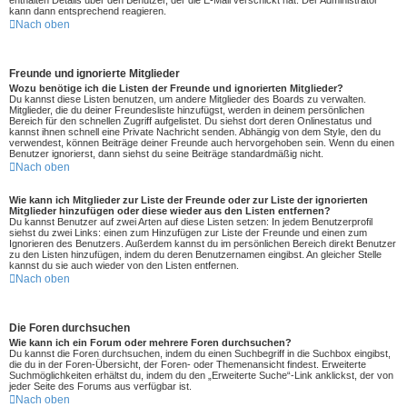
kann dann entsprechend reagieren.
Nach oben
Freunde und ignorierte Mitglieder
Wozu benötige ich die Listen der Freunde und ignorierten Mitglieder?
Du kannst diese Listen benutzen, um andere Mitglieder des Boards zu verwalten.
Mitglieder, die du deiner Freundesliste hinzufügst, werden in deinem persönlichen
Bereich für den schnellen Zugriff aufgelistet. Du siehst dort deren Onlinestatus und
kannst ihnen schnell eine Private Nachricht senden. Abhängig von dem Style, den du
verwendest, können Beiträge deiner Freunde auch hervorgehoben sein. Wenn du einen
Benutzer ignorierst, dann siehst du seine Beiträge standardmäßig nicht.
Nach oben
Wie kann ich Mitglieder zur Liste der Freunde oder zur Liste der ignorierten
Mitglieder hinzufügen oder diese wieder aus den Listen entfernen?
Du kannst Benutzer auf zwei Arten auf diese Listen setzen: In jedem Benutzerprofil
siehst du zwei Links: einen zum Hinzufügen zur Liste der Freunde und einen zum
Ignorieren des Benutzers. Außerdem kannst du im persönlichen Bereich direkt Benutzer
zu den Listen hinzufügen, indem du deren Benutzernamen eingibst. An gleicher Stelle
kannst du sie auch wieder von den Listen entfernen.
Nach oben
Die Foren durchsuchen
Wie kann ich ein Forum oder mehrere Foren durchsuchen?
Du kannst die Foren durchsuchen, indem du einen Suchbegriff in die Suchbox eingibst,
die du in der Foren-Übersicht, der Foren- oder Themenansicht findest. Erweiterte
Suchmöglichkeiten erhältst du, indem du den „Erweiterte Suche“-Link anklickst, der von
jeder Seite des Forums aus verfügbar ist.
Nach oben