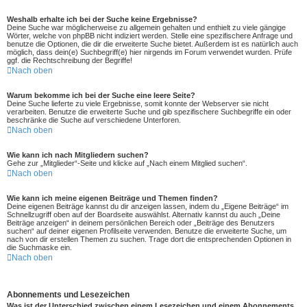
Weshalb erhalte ich bei der Suche keine Ergebnisse?
Deine Suche war möglicherweise zu allgemein gehalten und enthielt zu viele gängige
Wörter, welche von phpBB nicht indiziert werden. Stelle eine spezifischere Anfrage und
benutze die Optionen, die dir die erweiterte Suche bietet. Außerdem ist es natürlich auch
möglich, dass dein(e) Suchbegriff(e) hier nirgends im Forum verwendet wurden. Prüfe
ggf. die Rechtschreibung der Begriffe!
Nach oben
Warum bekomme ich bei der Suche eine leere Seite?
Deine Suche lieferte zu viele Ergebnisse, somit konnte der Webserver sie nicht
verarbeiten. Benutze die erweiterte Suche und gib spezifischere Suchbegriffe ein oder
beschränke die Suche auf verschiedene Unterforen.
Nach oben
Wie kann ich nach Mitgliedern suchen?
Gehe zur „Mitglieder“-Seite und klicke auf „Nach einem Mitglied suchen“.
Nach oben
Wie kann ich meine eigenen Beiträge und Themen finden?
Deine eigenen Beiträge kannst du dir anzeigen lassen, indem du „Eigene Beiträge“ im
Schnellzugriff oben auf der Boardseite auswählst. Alternativ kannst du auch „Deine
Beiträge anzeigen“ in deinem persönlichen Bereich oder „Beiträge des Benutzers
suchen“ auf deiner eigenen Profilseite verwenden. Benutze die erweiterte Suche, um
nach von dir erstellen Themen zu suchen. Trage dort die entsprechenden Optionen in
die Suchmaske ein.
Nach oben
Abonnements und Lesezeichen
Was ist der Unterschied zwischen einem Lesezeichen und einem Abonnements