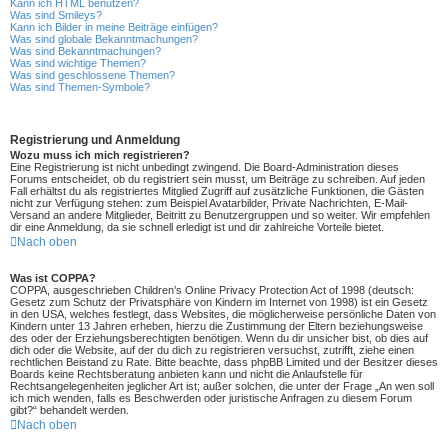
Kann ich HTML benutzen?
Was sind Smileys?
Kann ich Bilder in meine Beiträge einfügen?
Was sind globale Bekanntmachungen?
Was sind Bekanntmachungen?
Was sind wichtige Themen?
Was sind geschlossene Themen?
Was sind Themen-Symbole?
Registrierung und Anmeldung
Wozu muss ich mich registrieren?
Eine Registrierung ist nicht unbedingt zwingend. Die Board-Administration dieses
Forums entscheidet, ob du registriert sein musst, um Beiträge zu schreiben. Auf jeden
Fall erhältst du als registriertes Mitglied Zugriff auf zusätzliche Funktionen, die Gästen
nicht zur Verfügung stehen: zum Beispiel Avatarbilder, Private Nachrichten, E-Mail-
Versand an andere Mitglieder, Beitritt zu Benutzergruppen und so weiter. Wir empfehlen
dir eine Anmeldung, da sie schnell erledigt ist und dir zahlreiche Vorteile bietet.
Nach oben
Was ist COPPA?
COPPA, ausgeschrieben Children’s Online Privacy Protection Act of 1998 (deutsch:
Gesetz zum Schutz der Privatsphäre von Kindern im Internet von 1998) ist ein Gesetz
in den USA, welches festlegt, dass Websites, die möglicherweise persönliche Daten von
Kindern unter 13 Jahren erheben, hierzu die Zustimmung der Eltern beziehungsweise
des oder der Erziehungsberechtigten benötigen. Wenn du dir unsicher bist, ob dies auf
dich oder die Website, auf der du dich zu registrieren versuchst, zutrifft, ziehe einen
rechtlichen Beistand zu Rate. Bitte beachte, dass phpBB Limited und der Besitzer dieses
Boards keine Rechtsberatung anbieten kann und nicht die Anlaufstelle für
Rechtsangelegenheiten jeglicher Art ist; außer solchen, die unter der Frage „An wen soll
ich mich wenden, falls es Beschwerden oder juristische Anfragen zu diesem Forum
gibt?“ behandelt werden.
Nach oben