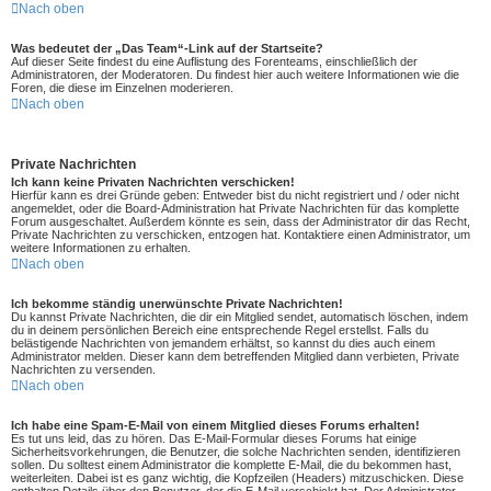
Nach oben
Was bedeutet der „Das Team“-Link auf der Startseite?
Auf dieser Seite findest du eine Auflistung des Forenteams, einschließlich der
Administratoren, der Moderatoren. Du findest hier auch weitere Informationen wie die
Foren, die diese im Einzelnen moderieren.
Nach oben
Private Nachrichten
Ich kann keine Privaten Nachrichten verschicken!
Hierfür kann es drei Gründe geben: Entweder bist du nicht registriert und / oder nicht
angemeldet, oder die Board-Administration hat Private Nachrichten für das komplette
Forum ausgeschaltet. Außerdem könnte es sein, dass der Administrator dir das Recht,
Private Nachrichten zu verschicken, entzogen hat. Kontaktiere einen Administrator, um
weitere Informationen zu erhalten.
Nach oben
Ich bekomme ständig unerwünschte Private Nachrichten!
Du kannst Private Nachrichten, die dir ein Mitglied sendet, automatisch löschen, indem
du in deinem persönlichen Bereich eine entsprechende Regel erstellst. Falls du
belästigende Nachrichten von jemandem erhältst, so kannst du dies auch einem
Administrator melden. Dieser kann dem betreffenden Mitglied dann verbieten, Private
Nachrichten zu versenden.
Nach oben
Ich habe eine Spam-E-Mail von einem Mitglied dieses Forums erhalten!
Es tut uns leid, das zu hören. Das E-Mail-Formular dieses Forums hat einige
Sicherheitsvorkehrungen, die Benutzer, die solche Nachrichten senden, identifizieren
sollen. Du solltest einem Administrator die komplette E-Mail, die du bekommen hast,
weiterleiten. Dabei ist es ganz wichtig, die Kopfzeilen (Headers) mitzuschicken. Diese
enthalten Details über den Benutzer, der die E-Mail verschickt hat. Der Administrator