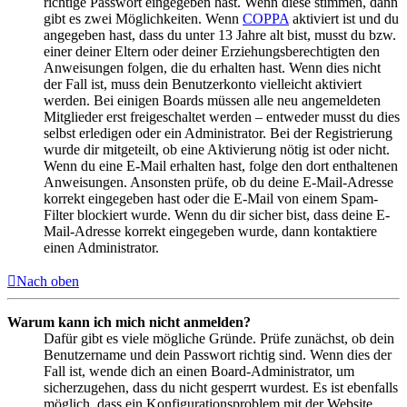
richtige Passwort eingegeben hast. Wenn diese stimmen, dann
gibt es zwei Möglichkeiten. Wenn
COPPA
aktiviert ist und du
angegeben hast, dass du unter 13 Jahre alt bist, musst du bzw.
einer deiner Eltern oder deiner Erziehungsberechtigten den
Anweisungen folgen, die du erhalten hast. Wenn dies nicht
der Fall ist, muss dein Benutzerkonto vielleicht aktiviert
werden. Bei einigen Boards müssen alle neu angemeldeten
Mitglieder erst freigeschaltet werden – entweder musst du dies
selbst erledigen oder ein Administrator. Bei der Registrierung
wurde dir mitgeteilt, ob eine Aktivierung nötig ist oder nicht.
Wenn du eine E-Mail erhalten hast, folge den dort enthaltenen
Anweisungen. Ansonsten prüfe, ob du deine E-Mail-Adresse
korrekt eingegeben hast oder die E-Mail von einem Spam-
Filter blockiert wurde. Wenn du dir sicher bist, dass deine E-
Mail-Adresse korrekt eingegeben wurde, dann kontaktiere
einen Administrator.
Nach oben
Warum kann ich mich nicht anmelden?
Dafür gibt es viele mögliche Gründe. Prüfe zunächst, ob dein
Benutzername und dein Passwort richtig sind. Wenn dies der
Fall ist, wende dich an einen Board-Administrator, um
sicherzugehen, dass du nicht gesperrt wurdest. Es ist ebenfalls
möglich, dass ein Konfigurationsproblem mit der Website