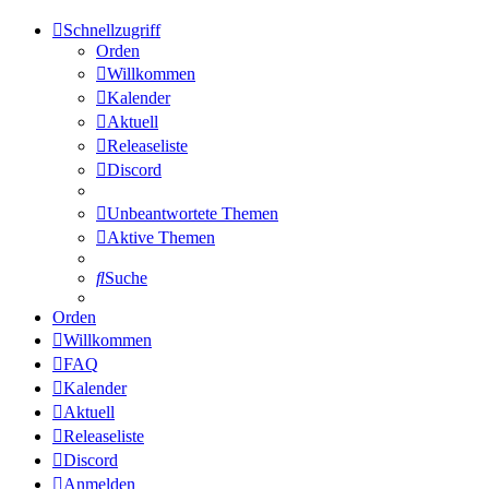
Schnellzugriff
Orden
Willkommen
Kalender
Aktuell
Releaseliste
Discord
Unbeantwortete Themen
Aktive Themen
Suche
Orden
Willkommen
FAQ
Kalender
Aktuell
Releaseliste
Discord
Anmelden