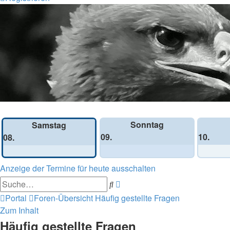
Wochen-Übersicht
Sonntag
Samstag
09.
10.
08.
Anzeige der Termine für heute ausschalten
Erweiterte
Suche
Suche
Portal
Foren-Übersicht
Häufig gestellte Fragen
Zum Inhalt
Häufig gestellte Fragen