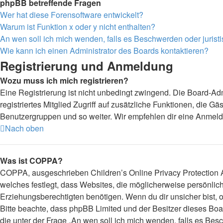
phpBB betreffende Fragen
Wer hat diese Forensoftware entwickelt?
Warum ist Funktion x oder y nicht enthalten?
An wen soll ich mich wenden, falls es Beschwerden oder juris
Wie kann ich einen Administrator des Boards kontaktieren?
Registrierung und Anmeldung
Wozu muss ich mich registrieren?
Eine Registrierung ist nicht unbedingt zwingend. Die Board-Admi
registriertes Mitglied Zugriff auf zusätzliche Funktionen, die G
Benutzergruppen und so weiter. Wir empfehlen dir eine Anmeldung,
Nach oben
Was ist COPPA?
COPPA, ausgeschrieben Children’s Online Privacy Protection Ac
welches festlegt, dass Websites, die möglicherweise persönli
Erziehungsberechtigten benötigen. Wenn du dir unsicher bist, ob 
Bitte beachte, dass phpBB Limited und der Besitzer dieses Boar
die unter der Frage „An wen soll ich mich wenden, falls es Be