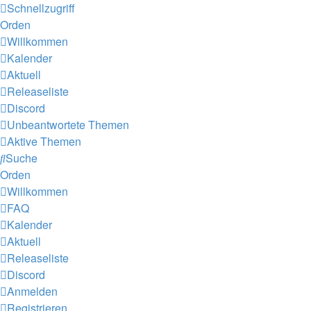
Schnellzugriff
Orden
Willkommen
Kalender
Aktuell
Releaseliste
Discord
Unbeantwortete Themen
Aktive Themen
Suche
Orden
Willkommen
FAQ
Kalender
Aktuell
Releaseliste
Discord
Anmelden
Registrieren