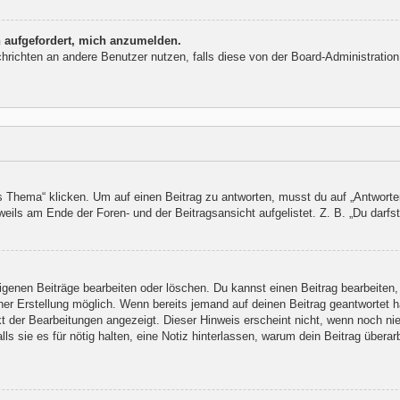
h aufgefordert, mich anzumelden.
Nachrichten an andere Benutzer nutzen, falls diese von der Board-Administrat
ema“ klicken. Um auf einen Beitrag zu antworten, musst du auf „Antworten“ k
eils am Ende der Foren- und der Beitragsansicht aufgelistet. Z. B. „Du darfst
eigenen Beiträge bearbeiten oder löschen. Du kannst einen Beitrag bearbeite
iner Erstellung möglich. Wenn bereits jemand auf deinen Beitrag geantwortet h
kt der Bearbeitungen angezeigt. Dieser Hinweis erscheint nicht, wenn noch ni
lls sie es für nötig halten, eine Notiz hinterlassen, warum dein Beitrag übera