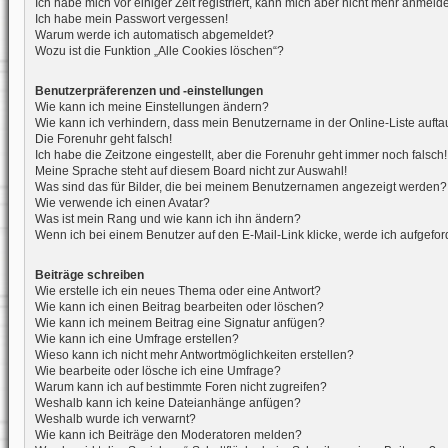
Ich habe mich vor einiger Zeit registriert, kann mich aber nicht mehr anmeld
Ich habe mein Passwort vergessen!
Warum werde ich automatisch abgemeldet?
Wozu ist die Funktion „Alle Cookies löschen“?
Benutzerpräferenzen und -einstellungen
Wie kann ich meine Einstellungen ändern?
Wie kann ich verhindern, dass mein Benutzername in der Online-Liste aufta
Die Forenuhr geht falsch!
Ich habe die Zeitzone eingestellt, aber die Forenuhr geht immer noch falsch!
Meine Sprache steht auf diesem Board nicht zur Auswahl!
Was sind das für Bilder, die bei meinem Benutzernamen angezeigt werden?
Wie verwende ich einen Avatar?
Was ist mein Rang und wie kann ich ihn ändern?
Wenn ich bei einem Benutzer auf den E-Mail-Link klicke, werde ich aufgefo
Beiträge schreiben
Wie erstelle ich ein neues Thema oder eine Antwort?
Wie kann ich einen Beitrag bearbeiten oder löschen?
Wie kann ich meinem Beitrag eine Signatur anfügen?
Wie kann ich eine Umfrage erstellen?
Wieso kann ich nicht mehr Antwortmöglichkeiten erstellen?
Wie bearbeite oder lösche ich eine Umfrage?
Warum kann ich auf bestimmte Foren nicht zugreifen?
Weshalb kann ich keine Dateianhänge anfügen?
Weshalb wurde ich verwarnt?
Wie kann ich Beiträge den Moderatoren melden?