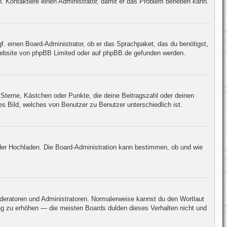
sch. Kontaktiere einen Administrator, damit er das Problem beheben kann.
gf. einen Board-Administrator, ob er das Sprachpaket, das du benötigst,
Website von
phpBB Limited
oder auf
phpBB.de
gefunden werden.
 Sterne, Kästchen oder Punkte, die deine Beitragszahl oder deinen
es Bild, welches von Benutzer zu Benutzer unterschiedlich ist.
 oder Hochladen. Die Board-Administration kann bestimmen, ob und wie
oderatoren und Administratoren. Normalerweise kannst du den Wortlaut
ang zu erhöhen — die meisten Boards dulden dieses Verhalten nicht und