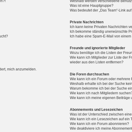
en?!
Weshalb werden verschiedene Benutzer
Was ist eine Hauptgruppe?
Was bedeutet der „Das Team“-Link auf 
Private Nachrichten
Ich kann keine Privaten Nachrichten v
Ich bekomme ständig unerwünschte Pri
ucht?
Ich habe eine Spam-E-Mail von einem M
Freunde und ignorierte Mitglieder
Wozu benötige ich die Listen der Freun
Wie kann ich Mitglieder zur Liste der F
wieder aus den Listen entfernen?
rdert, mich anzumelden.
Die Foren durchsuchen
Wie kann ich ein Forum oder mehrere
Weshalb erhalte ich bei der Suche ke
Warum bekomme ich bei der Suche ein
Wie kann ich nach Mitgliedern suchen
Wie kann ich meine eigenen Beiträge
Abonnements und Lesezeichen
Was ist der Unterschied zwischen ei
Wie kann ich ein Lesezeichen auf ein
Wie kann ich ein Forum abonnieren?
Wie deaktiviere ich meine Abonnemen