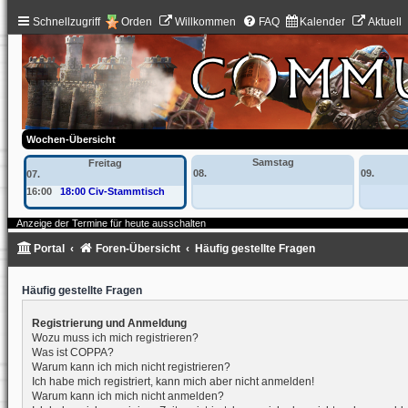
Schnellzugriff
Orden
Willkommen
FAQ
Kalender
Aktuell
Wochen-Übersicht
Samstag
Freitag
08.
09.
07.
16:00
18:00 Civ-Stammtisch
Anzeige der Termine für heute ausschalten
Portal
Foren-Übersicht
Häufig gestellte Fragen
Häufig gestellte Fragen
Registrierung und Anmeldung
Wozu muss ich mich registrieren?
Was ist COPPA?
Warum kann ich mich nicht registrieren?
Ich habe mich registriert, kann mich aber nicht anmelden!
Warum kann ich mich nicht anmelden?