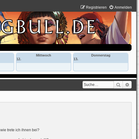
Registrieren
Anmelden
Mittwoch
Donnerstag
12.
13.
Suche
Erwe
ie trete ich ihnen bei?