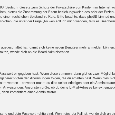
98 (deutsch: Gesetz zum Schutz der Privatsphäre von Kindern im Internet von
ben, hierzu die Zustimmung der Eltern beziehungsweise des oder der Erziehun
 ziehe einen rechtlichen Beistand zu Rate. Bitte beachte, dass phpBB Limited 
er solchen, die unter der Frage „An wen soll ich mich wenden, falls es Beschw
tt ausgeschaltet hat, damit sich keine neuen Benutzer mehr anmelden können
halten, wende dich an die Board-Administration.
e Passwort eingegeben hast. Wenn diese stimmen, dann gibt es zwei Möglich
ungsberechtigten den Anweisungen folgen, die du erhalten hast. Wenn dies nicht
tet werden – entweder musst du dies selbst erledigen oder ein Administrator. B
enen Anweisungen. Ansonsten prüfe, ob du deine E-Mail-Adresse korrekt einge
 dann kontaktiere einen Administrator.
name und dein Passwort richtig sind. Wenn dies der Fall ist, wende dich an e