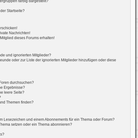
gruppen farbig dargestellt?
der Startseite?
erschicken!
vate Nachrichten!
itglied dieses Forums erhalten!
de und ignorierten Mitglieder?
reunde oder zur Liste der ignorierten Mitglieder hinzufügen oder diese
 Foren durchsuchen?
ine Ergebnisse?
e leere Seite?
?
 und Themen finden?
nem Lesezeichen und einem Abonnements für ein Thema oder Forum?
 Thema setzen oder ein Thema abonnieren?
ts?