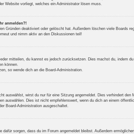
der Website vorliegt, welches ein Administrator lösen muss.
mehr anmelden?!
en Gründen deaktiviert oder gelöscht hat. Außerdem löschen viele Boards rege
erneut und nimm aktiv an den Diskussionen teil!
wieder mitteilen, du kannst es jedoch zurücksetzen. Dies machst du, indem du
den können.
zen, so wende dich an die Board-Administration.
t auswählst, wirst du nur für eine Sitzung angemeldet. Dies verhindert den
n auswählen. Dies ist nicht empfehlenswert, wenn du dich an einem öffentlic
der Board-Administration ausgeschaltet.
 die dafür sorgen, dass du im Forum angemeldet bleibst. Außerdem ermögliche