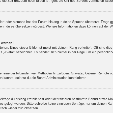
und die Zeit trotzdem noch falsch ist, geht die Uhr des Servers vermutlich fal
liert oder niemand hat das Forum bislang in deine Sprache übersetzt. Frage g
n, wenn du es übersetzen würdest. Weitere Informationen dazu können auf der 
t werden?
ehen. Eines dieser Bilder ist meist mit deinem Rang verknüpft: Oft sind dies
 „Avatar“ bezeichnet. Es handelt sich hierbei in der Regel um ein persönlich
über eine der folgenden vier Methoden hinzufügen: Gravatar, Galerie, Remote
kannst, solltest du die Board-Administration kontaktieren.
iträge du bislang erstellt hast oder identifizieren bestimmte Benutzer wie M
 festgelegt wurden. Bitte schreibe keine sinnlosen Beiträge, nur um deinen R
nfach wieder zurücksetzen.