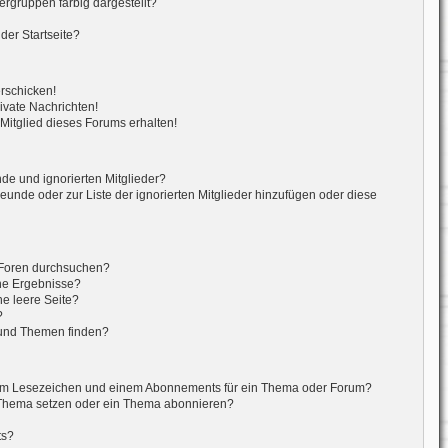
gruppen farbig dargestellt?
der Startseite?
erschicken!
vate Nachrichten!
itglied dieses Forums erhalten!
de und ignorierten Mitglieder?
reunde oder zur Liste der ignorierten Mitglieder hinzufügen oder diese
 Foren durchsuchen?
ine Ergebnisse?
e leere Seite?
?
 und Themen finden?
nem Lesezeichen und einem Abonnements für ein Thema oder Forum?
 Thema setzen oder ein Thema abonnieren?
ts?