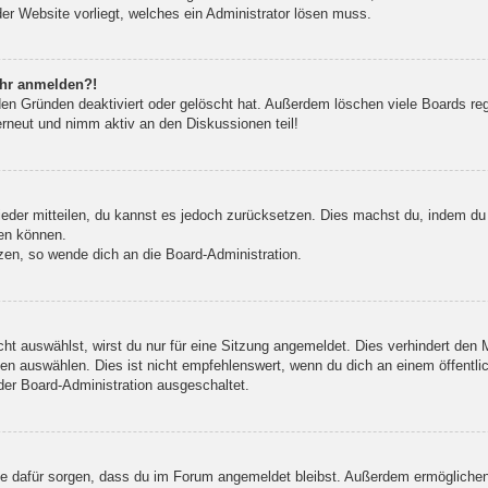
der Website vorliegt, welches ein Administrator lösen muss.
mehr anmelden?!
en Gründen deaktiviert oder gelöscht hat. Außerdem löschen viele Boards rege
erneut und nimm aktiv an den Diskussionen teil!
wieder mitteilen, du kannst es jedoch zurücksetzen. Dies machst du, indem du
den können.
zen, so wende dich an die Board-Administration.
t auswählst, wirst du nur für eine Sitzung angemeldet. Dies verhindert den
n auswählen. Dies ist nicht empfehlenswert, wenn du dich an einem öffentlic
der Board-Administration ausgeschaltet.
 die dafür sorgen, dass du im Forum angemeldet bleibst. Außerdem ermögliche