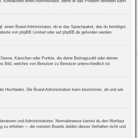
sch. Kontaktiere einen Administrator, damit er das Problem beheben kann.
gf. einen Board-Administrator, ob er das Sprachpaket, das du benötigst,
Website von
phpBB Limited
oder auf
phpBB.de
gefunden werden.
 Sterne, Kästchen oder Punkte, die deine Beitragszahl oder deinen
es Bild, welches von Benutzer zu Benutzer unterschiedlich ist.
 oder Hochladen. Die Board-Administration kann bestimmen, ob und wie
oderatoren und Administratoren. Normalerweise kannst du den Wortlaut
ang zu erhöhen — die meisten Boards dulden dieses Verhalten nicht und