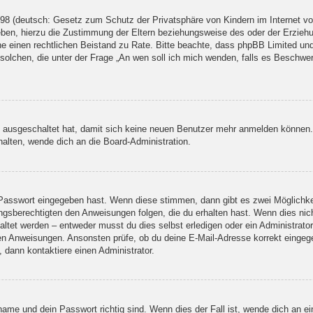
98 (deutsch: Gesetz zum Schutz der Privatsphäre von Kindern im Internet von
ben, hierzu die Zustimmung der Eltern beziehungsweise des oder der Erziehun
 ziehe einen rechtlichen Beistand zu Rate. Bitte beachte, dass phpBB Limited 
er solchen, die unter der Frage „An wen soll ich mich wenden, falls es Beschw
tt ausgeschaltet hat, damit sich keine neuen Benutzer mehr anmelden können
halten, wende dich an die Board-Administration.
e Passwort eingegeben hast. Wenn diese stimmen, dann gibt es zwei Möglich
ungsberechtigten den Anweisungen folgen, die du erhalten hast. Wenn dies nicht
tet werden – entweder musst du dies selbst erledigen oder ein Administrator. B
enen Anweisungen. Ansonsten prüfe, ob du deine E-Mail-Adresse korrekt einge
 dann kontaktiere einen Administrator.
name und dein Passwort richtig sind. Wenn dies der Fall ist, wende dich an e