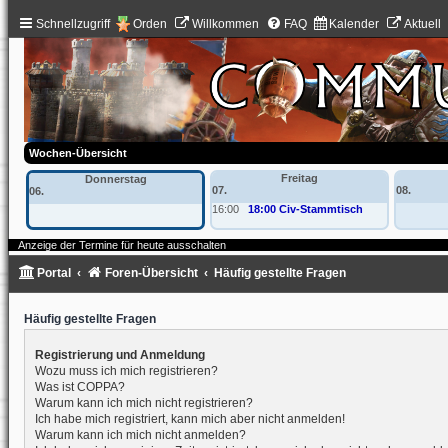
Schnellzugriff
Orden
Willkommen
FAQ
Kalender
Aktuell
Wochen-Übersicht
Freitag
Donnerstag
07.
08.
06.
16:00
18:00 Civ-Stammtisch
Anzeige der Termine für heute ausschalten
Portal
Foren-Übersicht
Häufig gestellte Fragen
Häufig gestellte Fragen
Registrierung und Anmeldung
Wozu muss ich mich registrieren?
Was ist COPPA?
Warum kann ich mich nicht registrieren?
Ich habe mich registriert, kann mich aber nicht anmelden!
Warum kann ich mich nicht anmelden?