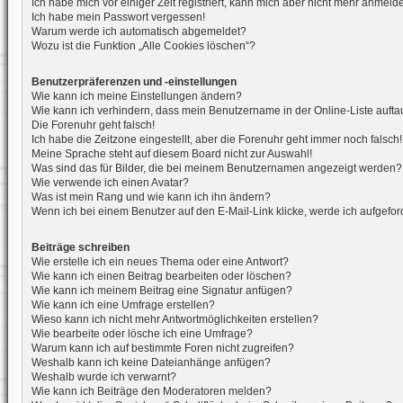
Ich habe mich vor einiger Zeit registriert, kann mich aber nicht mehr anmeld
Ich habe mein Passwort vergessen!
Warum werde ich automatisch abgemeldet?
Wozu ist die Funktion „Alle Cookies löschen“?
Benutzerpräferenzen und -einstellungen
Wie kann ich meine Einstellungen ändern?
Wie kann ich verhindern, dass mein Benutzername in der Online-Liste aufta
Die Forenuhr geht falsch!
Ich habe die Zeitzone eingestellt, aber die Forenuhr geht immer noch falsch!
Meine Sprache steht auf diesem Board nicht zur Auswahl!
Was sind das für Bilder, die bei meinem Benutzernamen angezeigt werden?
Wie verwende ich einen Avatar?
Was ist mein Rang und wie kann ich ihn ändern?
Wenn ich bei einem Benutzer auf den E-Mail-Link klicke, werde ich aufgefo
Beiträge schreiben
Wie erstelle ich ein neues Thema oder eine Antwort?
Wie kann ich einen Beitrag bearbeiten oder löschen?
Wie kann ich meinem Beitrag eine Signatur anfügen?
Wie kann ich eine Umfrage erstellen?
Wieso kann ich nicht mehr Antwortmöglichkeiten erstellen?
Wie bearbeite oder lösche ich eine Umfrage?
Warum kann ich auf bestimmte Foren nicht zugreifen?
Weshalb kann ich keine Dateianhänge anfügen?
Weshalb wurde ich verwarnt?
Wie kann ich Beiträge den Moderatoren melden?