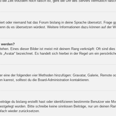
und die Zeit trotzdem noch falsch ist, geht die Uhr des Servers vermutlich fal
liert oder niemand hat das Forum bislang in deine Sprache übersetzt. Frage g
n, wenn du es übersetzen würdest. Weitere Informationen dazu können auf der 
t werden?
ehen. Eines dieser Bilder ist meist mit deinem Rang verknüpft: Oft sind dies
 „Avatar“ bezeichnet. Es handelt sich hierbei in der Regel um ein persönlich
über eine der folgenden vier Methoden hinzufügen: Gravatar, Galerie, Remote
kannst, solltest du die Board-Administration kontaktieren.
iträge du bislang erstellt hast oder identifizieren bestimmte Benutzer wie M
 festgelegt wurden. Bitte schreibe keine sinnlosen Beiträge, nur um deinen R
nfach wieder zurücksetzen.