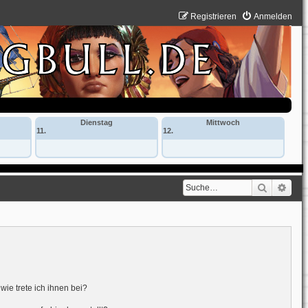
Registrieren
Anmelden
Dienstag
Mittwoch
11.
12.
Suche
Erwe
ie trete ich ihnen bei?