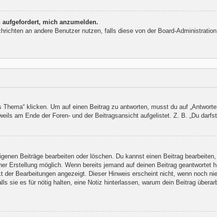
h aufgefordert, mich anzumelden.
Nachrichten an andere Benutzer nutzen, falls diese von der Board-Administrat
ema“ klicken. Um auf einen Beitrag zu antworten, musst du auf „Antworten“ k
eils am Ende der Foren- und der Beitragsansicht aufgelistet. Z. B. „Du darfst
eigenen Beiträge bearbeiten oder löschen. Du kannst einen Beitrag bearbeite
iner Erstellung möglich. Wenn bereits jemand auf deinen Beitrag geantwortet h
kt der Bearbeitungen angezeigt. Dieser Hinweis erscheint nicht, wenn noch ni
lls sie es für nötig halten, eine Notiz hinterlassen, warum dein Beitrag übera