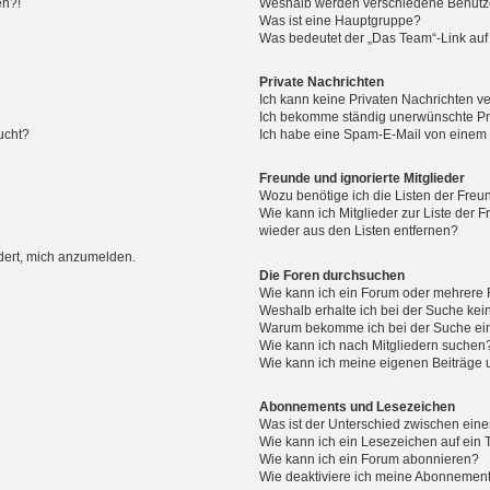
en?!
Weshalb werden verschiedene Benutzer
Was ist eine Hauptgruppe?
Was bedeutet der „Das Team“-Link auf 
Private Nachrichten
Ich kann keine Privaten Nachrichten v
Ich bekomme ständig unerwünschte Pri
ucht?
Ich habe eine Spam-E-Mail von einem M
Freunde und ignorierte Mitglieder
Wozu benötige ich die Listen der Freun
Wie kann ich Mitglieder zur Liste der F
wieder aus den Listen entfernen?
rdert, mich anzumelden.
Die Foren durchsuchen
Wie kann ich ein Forum oder mehrere
Weshalb erhalte ich bei der Suche ke
Warum bekomme ich bei der Suche ein
Wie kann ich nach Mitgliedern suchen
Wie kann ich meine eigenen Beiträge
Abonnements und Lesezeichen
Was ist der Unterschied zwischen ei
Wie kann ich ein Lesezeichen auf ein
Wie kann ich ein Forum abonnieren?
Wie deaktiviere ich meine Abonnemen