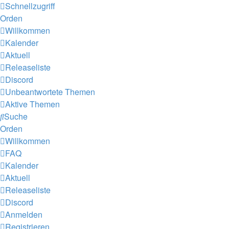
Schnellzugriff
Orden
Willkommen
Kalender
Aktuell
Releaseliste
Discord
Unbeantwortete Themen
Aktive Themen
Suche
Orden
Willkommen
FAQ
Kalender
Aktuell
Releaseliste
Discord
Anmelden
Registrieren