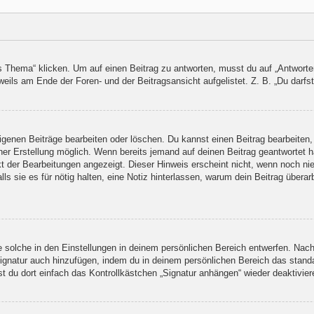
ema“ klicken. Um auf einen Beitrag zu antworten, musst du auf „Antworten“ k
eils am Ende der Foren- und der Beitragsansicht aufgelistet. Z. B. „Du darfst
eigenen Beiträge bearbeiten oder löschen. Du kannst einen Beitrag bearbeite
iner Erstellung möglich. Wenn bereits jemand auf deinen Beitrag geantwortet h
kt der Bearbeitungen angezeigt. Dieser Hinweis erscheint nicht, wenn noch ni
lls sie es für nötig halten, eine Notiz hinterlassen, warum dein Beitrag übera
solche in den Einstellungen in deinem persönlichen Bereich entwerfen. Nachd
Signatur auch hinzufügen, indem du in deinem persönlichen Bereich das stand
 du dort einfach das Kontrollkästchen „Signatur anhängen“ wieder deaktivier