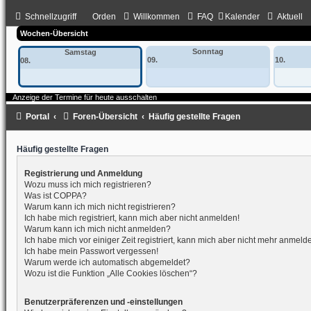
Schnellzugriff
Orden
Willkommen
FAQ
Kalender
Aktuell
Wochen-Übersicht
Sonntag
Samstag
09.
10.
08.
Anzeige der Termine für heute ausschalten
Portal
Foren-Übersicht
Häufig gestellte Fragen
Häufig gestellte Fragen
Registrierung und Anmeldung
Wozu muss ich mich registrieren?
Was ist COPPA?
Warum kann ich mich nicht registrieren?
Ich habe mich registriert, kann mich aber nicht anmelden!
Warum kann ich mich nicht anmelden?
Ich habe mich vor einiger Zeit registriert, kann mich aber nicht mehr anmeld
Ich habe mein Passwort vergessen!
Warum werde ich automatisch abgemeldet?
Wozu ist die Funktion „Alle Cookies löschen“?
Benutzerpräferenzen und -einstellungen