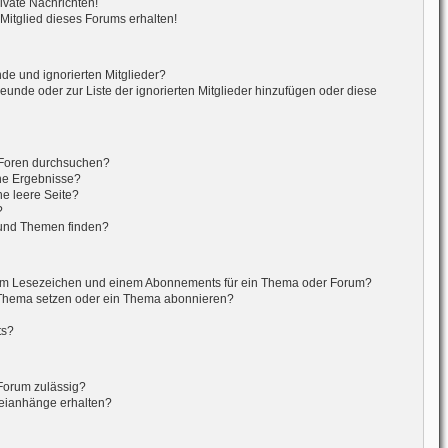
vate Nachrichten!
itglied dieses Forums erhalten!
de und ignorierten Mitglieder?
reunde oder zur Liste der ignorierten Mitglieder hinzufügen oder diese
 Foren durchsuchen?
ine Ergebnisse?
e leere Seite?
?
 und Themen finden?
nem Lesezeichen und einem Abonnements für ein Thema oder Forum?
 Thema setzen oder ein Thema abonnieren?
ts?
Forum zulässig?
teianhänge erhalten?