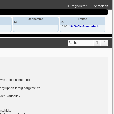
Registrieren
Anmelden
Donnerstag
Freitag
13.
14.
16:00
18:00 Civ-Stammtisch
Suche
Erwe
ie trete ich ihnen bei?
gruppen farbig dargestellt?
der Startseite?
erschicken!