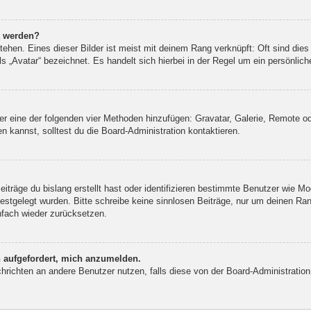
t werden?
ehen. Eines dieser Bilder ist meist mit deinem Rang verknüpft: Oft sind dies
 „Avatar“ bezeichnet. Es handelt sich hierbei in der Regel um ein persönlich
über eine der folgenden vier Methoden hinzufügen: Gravatar, Galerie, Remote
kannst, solltest du die Board-Administration kontaktieren.
iträge du bislang erstellt hast oder identifizieren bestimmte Benutzer wie M
 festgelegt wurden. Bitte schreibe keine sinnlosen Beiträge, nur um deinen R
nfach wieder zurücksetzen.
h aufgefordert, mich anzumelden.
Nachrichten an andere Benutzer nutzen, falls diese von der Board-Administrat