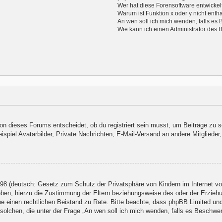
Wer hat diese Forensoftware entwickel
Warum ist Funktion x oder y nicht enth
An wen soll ich mich wenden, falls es
Wie kann ich einen Administrator des 
n dieses Forums entscheidet, ob du registriert sein musst, um Beiträge zu schre
piel Avatarbilder, Private Nachrichten, E-Mail-Versand an andere Mitglieder, 
98 (deutsch: Gesetz zum Schutz der Privatsphäre von Kindern im Internet von
ben, hierzu die Zustimmung der Eltern beziehungsweise des oder der Erziehun
 ziehe einen rechtlichen Beistand zu Rate. Bitte beachte, dass phpBB Limited 
er solchen, die unter der Frage „An wen soll ich mich wenden, falls es Beschw