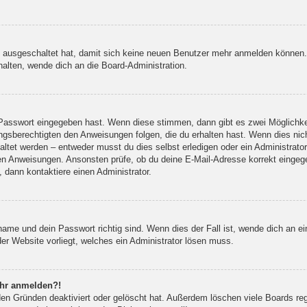
tt ausgeschaltet hat, damit sich keine neuen Benutzer mehr anmelden können
halten, wende dich an die Board-Administration.
e Passwort eingegeben hast. Wenn diese stimmen, dann gibt es zwei Möglich
ungsberechtigten den Anweisungen folgen, die du erhalten hast. Wenn dies nicht
tet werden – entweder musst du dies selbst erledigen oder ein Administrator. B
enen Anweisungen. Ansonsten prüfe, ob du deine E-Mail-Adresse korrekt einge
 dann kontaktiere einen Administrator.
name und dein Passwort richtig sind. Wenn dies der Fall ist, wende dich an e
der Website vorliegt, welches ein Administrator lösen muss.
mehr anmelden?!
en Gründen deaktiviert oder gelöscht hat. Außerdem löschen viele Boards rege