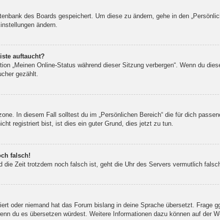
Datenbank des Boards gespeichert. Um diese zu ändern, gehe in den „Persönlic
instellungen ändern.
iste auftaucht?
ption „Meinen Online-Status während dieser Sitzung verbergen“. Wenn du dies
ucher gezählt.
one. In diesem Fall solltest du im „Persönlichen Bereich“ die für dich passend
 registriert bist, ist dies ein guter Grund, dies jetzt zu tun.
ch falsch!
und die Zeit trotzdem noch falsch ist, geht die Uhr des Servers vermutlich fal
liert oder niemand hat das Forum bislang in deine Sprache übersetzt. Frage g
n, wenn du es übersetzen würdest. Weitere Informationen dazu können auf der 