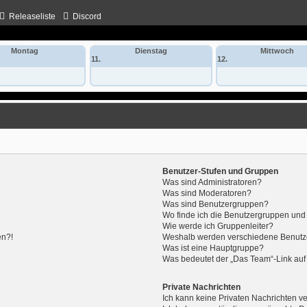
Releaseliste
Discord
Montag
Dienstag
Mittwoch
11.
12.
Benutzer-Stufen und Gruppen
Was sind Administratoren?
Was sind Moderatoren?
Was sind Benutzergruppen?
Wo finde ich die Benutzergruppen und w
Wie werde ich Gruppenleiter?
en?!
Weshalb werden verschiedene Benutzer
Was ist eine Hauptgruppe?
Was bedeutet der „Das Team“-Link auf 
Private Nachrichten
Ich kann keine Privaten Nachrichten v