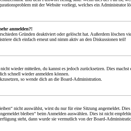
igurationsproblem mit der Website vorliegt, welches ein Administrator l
t mehr anmelden?!
rschieden Gründen deaktiviert oder gelöscht hat. Außerdem löschen vie
triere dich einfach erneut und nimm aktiv an den Diskussionen teil!
 nicht wieder mitteilen, du kannst es jedoch zurücksetzen. Dies machs
 dich schnell wieder anmelden können.
ückzusetzen, so wende dich an die Board-Administration.
en“ nicht auswählst, wirst du nur für eine Sitzung angemeldet. Dies
Angemeldet bleiben“ beim Anmelden auswählen. Dies ist nicht empfehle
Verfügung steht, dann wurde sie vermutlich von der Board-Administratio