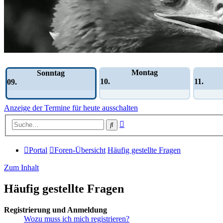
Wochen-Übersicht
Montag
Sonntag
10.
11.
09.
Anzeige der Termine für heute ausschalten
Erweiterte
Suche
Suche
Portal
Foren-Übersicht
Häufig gestellte Fragen
Zum Inhalt
Häufig gestellte Fragen
Registrierung und Anmeldung
Wozu muss ich mich registrieren?