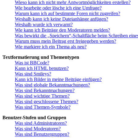
Wieso kann ich nicht mehr Antwortmöglichkeiten erstellen?
Wie bearbeite oder lösche ich eine Umfrage?
Warum kann ich auf bestimmte Foren nicht zugreifen?
Weshalb kann ich keine Dateianhänge anfügen?
Weshalb wurde ich verwarnt?
Wie kann ich Beiträge den Moderatoren melden?
Was bewirkt die „Speichern“-Schaltfläche beim Schreiben eine
Warum muss mein Beitrag erst freigegeben werden?
Wie markiere ich ein Thema als neu?
Textformatierung und Thementypen
Was ist BBCode?
Kann ich HTML benutzen?
Was sind Smileys?
Kann ich Bilder in meine Beiträge einfügen?
Was sind globale Bekanntmachungen?
Was sind Bekanntmachungen?
Was sind wichtige Themen?
Was sind geschlossene Themen?
Was sind Themen-Symbole?
Benutzer-Stufen und Gruppen
Was sind Administratoren?
Was sind Moderatoren?
Was sind Benutzergruppen?