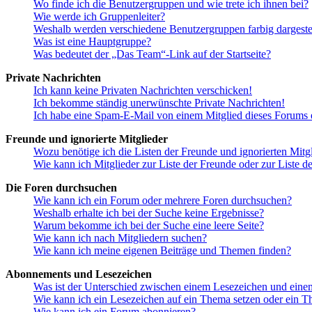
Wo finde ich die Benutzergruppen und wie trete ich ihnen bei?
Wie werde ich Gruppenleiter?
Weshalb werden verschiedene Benutzergruppen farbig dargestel
Was ist eine Hauptgruppe?
Was bedeutet der „Das Team“-Link auf der Startseite?
Private Nachrichten
Ich kann keine Privaten Nachrichten verschicken!
Ich bekomme ständig unerwünschte Private Nachrichten!
Ich habe eine Spam-E-Mail von einem Mitglied dieses Forums e
Freunde und ignorierte Mitglieder
Wozu benötige ich die Listen der Freunde und ignorierten Mitg
Wie kann ich Mitglieder zur Liste der Freunde oder zur Liste d
Die Foren durchsuchen
Wie kann ich ein Forum oder mehrere Foren durchsuchen?
Weshalb erhalte ich bei der Suche keine Ergebnisse?
Warum bekomme ich bei der Suche eine leere Seite?
Wie kann ich nach Mitgliedern suchen?
Wie kann ich meine eigenen Beiträge und Themen finden?
Abonnements und Lesezeichen
Was ist der Unterschied zwischen einem Lesezeichen und ein
Wie kann ich ein Lesezeichen auf ein Thema setzen oder ein 
Wie kann ich ein Forum abonnieren?