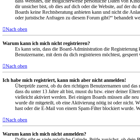
dass Websites, die möglicherweise persönliche Daten von Kind
dir unsicher bist, ob dies auf dich oder die Website, auf der du 
Boards keine Rechtsberatung anbieten kann und nicht die Anlauf
oder juristische Anfragen zu diesem Forum gibt?“ behandelt w
Nach oben
Warum kann ich mich nicht registrieren?
Es kann sein, dass die Board-Administration die Registrierung
Benutzername, mit dem du dich registrieren möchtest, gesperrt
Nach oben
Ich habe mich registriert, kann mich aber nicht anmelden!
Überprüfe zuerst, ob du den richtigen Benutzernamen und das 
dass du unter 13 Jahre alt bist, musst du bzw. einer deiner Elt
vielleicht aktiviert werden. Bei einigen Boards müssen alle neu
wurde dir mitgeteilt, ob eine Aktivierung nötig ist oder nicht
hast oder die E-Mail von einem Spam-Filter blockiert wurde. We
Nach oben
Warum kann ich mich nicht anmelden?
Dafür gibt es viele mögliche Gründe. Prüfe zunächst, ob dein 