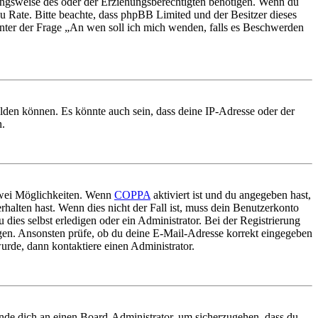
ungsweise des oder der Erziehungsberechtigten benötigen. Wenn du
nd zu Rate. Bitte beachte, dass phpBB Limited und der Besitzer dieses
 unter der Frage „An wen soll ich mich wenden, falls es Beschwerden
elden können. Es könnte auch sein, dass deine IP-Adresse oder der
n.
 zwei Möglichkeiten. Wenn
COPPA
aktiviert ist und du angegeben hast,
rhalten hast. Wenn dies nicht der Fall ist, muss dein Benutzerkonto
 dies selbst erledigen oder ein Administrator. Bei der Registrierung
ungen. Ansonsten prüfe, ob du deine E-Mail-Adresse korrekt eingegeben
urde, dann kontaktiere einen Administrator.
ende dich an einen Board-Administrator, um sicherzugehen, dass du