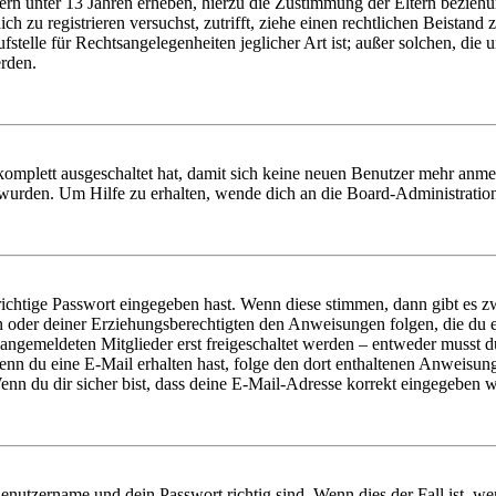
ern unter 13 Jahren erheben, hierzu die Zustimmung der Eltern bezieh
dich zu registrieren versuchst, zutrifft, ziehe einen rechtlichen Beista
stelle für Rechtsangelegenheiten jeglicher Art ist; außer solchen, die
erden.
 komplett ausgeschaltet hat, damit sich keine neuen Benutzer mehr anm
 wurden. Um Hilfe zu erhalten, wende dich an die Board-Administratio
richtige Passwort eingegeben hast. Wenn diese stimmen, dann gibt es
ern oder deiner Erziehungsberechtigten den Anweisungen folgen, die du e
 angemeldeten Mitglieder erst freigeschaltet werden – entweder musst du
. Wenn du eine E-Mail erhalten hast, folge den dort enthaltenen Anweis
nn du dir sicher bist, dass deine E-Mail-Adresse korrekt eingegeben w
Benutzername und dein Passwort richtig sind. Wenn dies der Fall ist, w