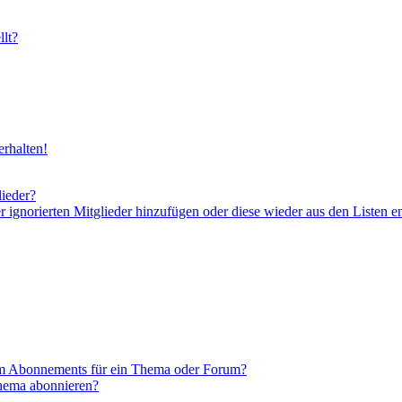
lt?
rhalten!
lieder?
er ignorierten Mitglieder hinzufügen oder diese wieder aus den Listen e
em Abonnements für ein Thema oder Forum?
Thema abonnieren?