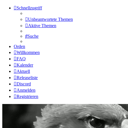
Schnellzugriff
Unbeantwortete Themen
Aktive Themen
Suche
Orden
Willkommen
FAQ
Kalender
Aktuell
Releaseliste
Discord
Anmelden
Registrieren