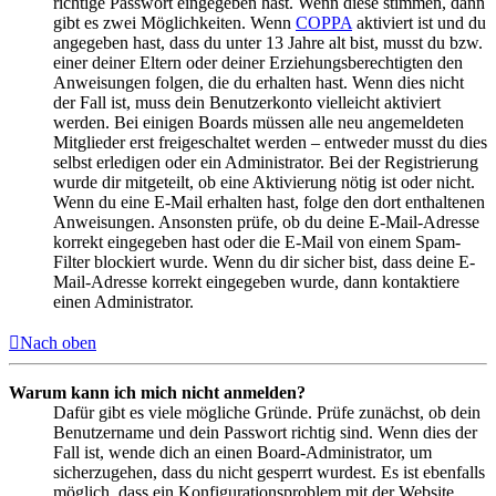
richtige Passwort eingegeben hast. Wenn diese stimmen, dann
gibt es zwei Möglichkeiten. Wenn
COPPA
aktiviert ist und du
angegeben hast, dass du unter 13 Jahre alt bist, musst du bzw.
einer deiner Eltern oder deiner Erziehungsberechtigten den
Anweisungen folgen, die du erhalten hast. Wenn dies nicht
der Fall ist, muss dein Benutzerkonto vielleicht aktiviert
werden. Bei einigen Boards müssen alle neu angemeldeten
Mitglieder erst freigeschaltet werden – entweder musst du dies
selbst erledigen oder ein Administrator. Bei der Registrierung
wurde dir mitgeteilt, ob eine Aktivierung nötig ist oder nicht.
Wenn du eine E-Mail erhalten hast, folge den dort enthaltenen
Anweisungen. Ansonsten prüfe, ob du deine E-Mail-Adresse
korrekt eingegeben hast oder die E-Mail von einem Spam-
Filter blockiert wurde. Wenn du dir sicher bist, dass deine E-
Mail-Adresse korrekt eingegeben wurde, dann kontaktiere
einen Administrator.
Nach oben
Warum kann ich mich nicht anmelden?
Dafür gibt es viele mögliche Gründe. Prüfe zunächst, ob dein
Benutzername und dein Passwort richtig sind. Wenn dies der
Fall ist, wende dich an einen Board-Administrator, um
sicherzugehen, dass du nicht gesperrt wurdest. Es ist ebenfalls
möglich, dass ein Konfigurationsproblem mit der Website