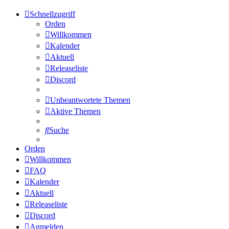
Schnellzugriff
Orden
Willkommen
Kalender
Aktuell
Releaseliste
Discord
Unbeantwortete Themen
Aktive Themen
Suche
Orden
Willkommen
FAQ
Kalender
Aktuell
Releaseliste
Discord
Anmelden